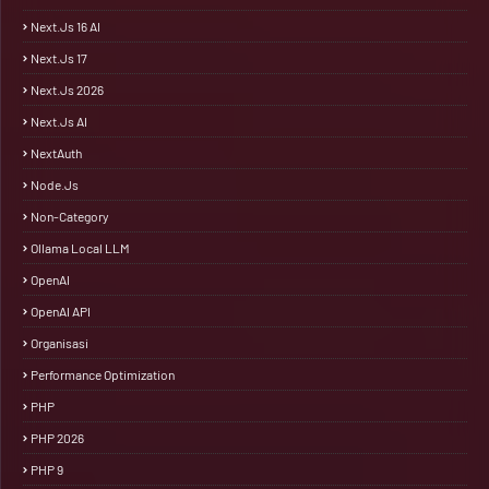
Next.js 16 AI
Next.js 17
Next.js 2026
Next.js AI
NextAuth
Node.js
Non-Category
Ollama Local LLM
OpenAI
OpenAI API
Organisasi
Performance Optimization
PHP
PHP 2026
PHP 9