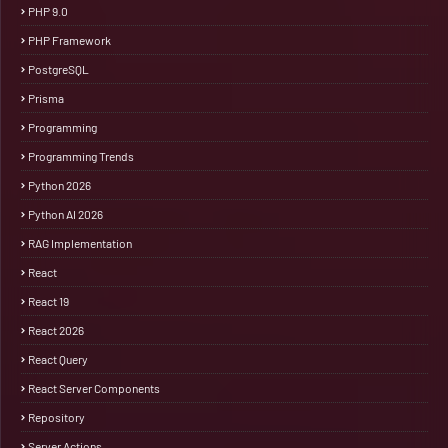
PHP 9.0
PHP Framework
PostgreSQL
Prisma
Programming
Programming Trends
Python 2026
Python AI 2026
RAG Implementation
React
React 19
React 2026
React Query
React Server Components
Repository
Server Actions