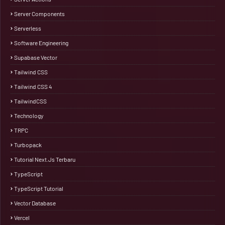
Server Components
Serverless
Software Engineering
Supabase Vector
Tailwind CSS
Tailwind CSS 4
TailwindCSS
Technology
TRPC
Turbopack
Tutorial Next.js Terbaru
TypeScript
TypeScript Tutorial
Vector Database
Vercel