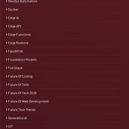
DevOps Automation
Docker
Edge AI
Edge API
Edge Functions
Edge Runtime
FastAPI AI
Foundation Models
Full Stack
Future Of Coding
Future Of Tech
Future Of Tech 2026
Future Of Web Development
Future Tech Trends
Generative AI
GIT