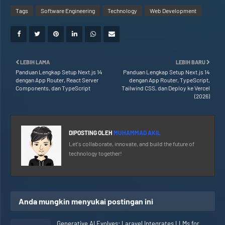
Tags
Software Engineering
Technology
Web Development
LEBIH LAMA
LEBIH BARU
Panduan Lengkap Setup Next.js 14
Panduan Lengkap Setup Next.js 14
dengan App Router, React Server
dengan App Router, TypeScript,
Components, dan TypeScript
Tailwind CSS, dan Deploy ke Vercel
(2026)
DIPOSTING OLEH
MUHAMMAD AKIL
Let's collaborate, innovate, and build the future of
technology together!
Anda mungkin menyukai postingan ini
Generative AI Evolves: Laravel Integrates LLMs for