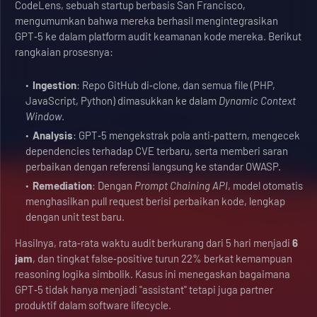
CodeLens, sebuah startup berbasis San Francisco,
mengumumkan bahwa mereka berhasil mengintegrasikan
GPT‑5 ke dalam platform audit keamanan kode mereka. Berikut
rangkaian prosesnya:
Ingestion
: Repo GitHub di‑clone, dan semua file (PHP,
JavaScript, Python) dimasukkan ke dalam
Dynamic Context
Window
.
Analysis
: GPT‑5 mengekstrak pola anti‑pattern, mengecek
dependencies terhadap CVE terbaru, serta memberi saran
perbaikan dengan referensi langsung ke standar OWASP.
Remediation
: Dengan
Prompt Chaining API
, model otomatis
menghasilkan pull request berisi perbaikan kode, lengkap
dengan unit test baru.
Hasilnya, rata‑rata waktu audit berkurang dari 5 hari menjadi
6
jam
, dan tingkat false‑positive turun 22% berkat kemampuan
reasoning logika simbolik. Kasus ini menegaskan bagaimana
GPT‑5 tidak hanya menjadi "assistant" tetapi juga partner
produktif dalam software lifecycle.