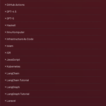
GitHub Actions
GPT-4.5
GPT-5
Haskell
Ilmu Komputer
Infrastructure As Code
Islam
ISR
JavaScript
Kubernetes
LangChain
LangChain Tutorial
LangGraph
LangGraph Tutorial
Laravel