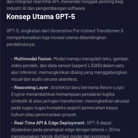
dan integrasi real‑time API, menandai tonggak penting bagi
industri AI dan pengembangan software.
Konsep Utama GPT-5
GPT‑5, singkatan dari
Generative Pre‑trained Transformer 5
,
memperkenalkan tiga inovasi utama dibandingkan
pendahulunya:
Multimodal Fusion
: Model mampu mengolah teks, gambar,
video pendek, dan data sensor (seperti LIDAR) dalam satu
alur inferensi, memungkinkan dialog yang menggabungkan
visual dan audio secara seamless.
Reasoning Layer
: Arsitektur baru bernama
Neuro‑Logic
Engine
menambahkan kemampuan penalaran logika
simbolik di atas jaringan transformer, meningkatkan akurasi
pada tugas-tugas kompleks seperti pemecahan kasus
hukum atau perencanaan proyek.
Real‑Time API & Edge Deployment
: GPT‑5 dapat
dijalankan pada perangkat edge dengan latensi < 30 ms
menggunakan teknik distilasi model dan kompresi