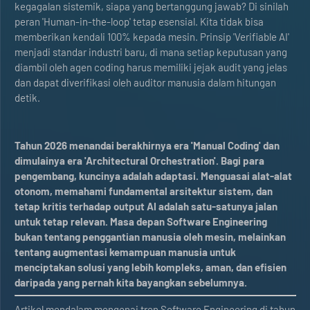
kegagalan sistemik, siapa yang bertanggung jawab? Di sinilah
peran 'Human-in-the-loop' tetap esensial. Kita tidak bisa
memberikan kendali 100% kepada mesin. Prinsip 'Verifiable AI'
menjadi standar industri baru, di mana setiap keputusan yang
diambil oleh agen coding harus memiliki jejak audit yang jelas
dan dapat diverifikasi oleh auditor manusia dalam hitungan
detik.
Tahun 2026 menandai berakhirnya era 'Manual Coding' dan
dimulainya era 'Architectural Orchestration'. Bagi para
pengembang, kuncinya adalah adaptasi. Menguasai alat-alat
otonom, memahami fundamental arsitektur sistem, dan
tetap kritis terhadap output AI adalah satu-satunya jalan
untuk tetap relevan. Masa depan Software Engineering
bukan tentang penggantian manusia oleh mesin, melainkan
tentang augmentasi kemampuan manusia untuk
menciptakan solusi yang lebih kompleks, aman, dan efisien
daripada yang pernah kita bayangkan sebelumnya.
Artikel mendalam mengenai tren Software Engineering di tahun