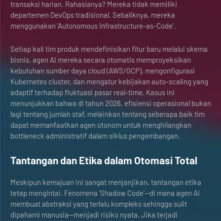
transaksi harian. Rahasianya? Mereka tidak memiliki
departemen DevOps tradisional. Sebaliknya, mereka
menggunakan 'Autonomous Infrastructure-as-Code'.
Setiap kali tim produk mendefinisikan fitur baru melalui skema
bisnis, agen AI mereka secara otomatis memproyeksikan
kebutuhan sumber daya cloud (AWS/GCP), mengonfigurasi
Kubernetes cluster, dan mengatur kebijakan auto-scaling yang
adaptif terhadap fluktuasi pasar real-time. Kasus ini
menunjukkan bahwa di tahun 2026, efisiensi operasional bukan
lagi tentang jumlah staf, melainkan tentang seberapa baik tim
dapat memanfaatkan agen otonom untuk menghilangkan
bottleneck administratif dalam siklus pengembangan.
Tantangan dan Etika dalam Otomasi Total
Meskipun kemajuan ini sangat menjanjikan, tantangan etika
tetap mengintai. Fenomena 'Shadow Code'—di mana agen AI
membuat abstraksi yang terlalu kompleks sehingga sulit
dipahami manusia—menjadi risiko nyata. Jika terjadi