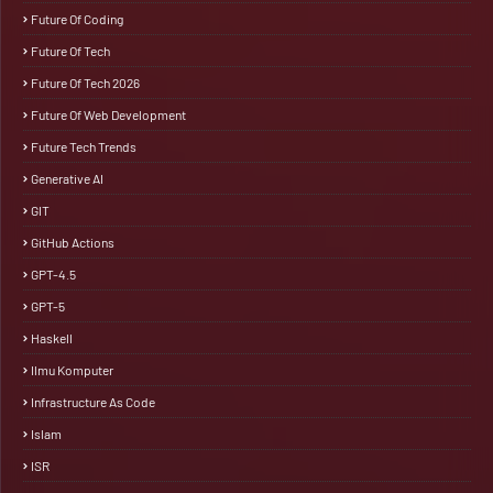
Future Of Coding
Future Of Tech
Future Of Tech 2026
Future Of Web Development
Future Tech Trends
Generative AI
GIT
GitHub Actions
GPT-4.5
GPT-5
Haskell
Ilmu Komputer
Infrastructure As Code
Islam
ISR