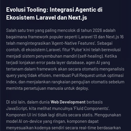
Evolusi Tooling: Integrasi Agentic di
Ekosistem Laravel dan Next.js
Salah satu tren yang paling mencolok di tahun 2026 adalah
bagaimana framework populer seperti Laravel 13 dan Next.js 16
telah mengintegrasikan 'Agent-Native Features'. Sebagai
contoh, di ekosistem Laravel, fitur 'Pulse' kini telah berevolusi
menjadi sistem penyembuhan mandiri (self-healing). Ketika
terjadi lonjakan error pada layer database, agen AI yang
tertanam dalam framework akan secara otomatis menganalisis
query yang tidak efisien, membuat Pull Request untuk optimasi
index, dan menjalankan rangkaian pengujian otomatis sebelum
meminta persetujuan manusia untuk deploy.
Di sisi lain, dalam dunia
Web Development
berbasis
JavaScript, kita melihat munculnya 'Fluid Components'.
Komponen UI ini tidak lagi ditulis secara statis. Menggunakan
model AI on-device yang ringan, komponen dapat
menyesuaikan kodenya sendiri secara real-time berdasarkan