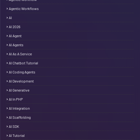
Agentic Workflows
AI
AI 2026
AI Agent
AI Agents
AI As A Service
AI Chatbot Tutorial
AI Coding Agents
AI Development
AI Generative
AI In PHP
AI Integration
AI Scaffolding
AI SDK
AI Tutorial