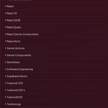
React
React 19
React 2026
React Query
React Server Components
Repository
Server Actions
Server Components
Serverless
Software Engineering
Supabase Vector
Tailwind CSS
Tailwind CSS 4
TailwindCSS
Technology