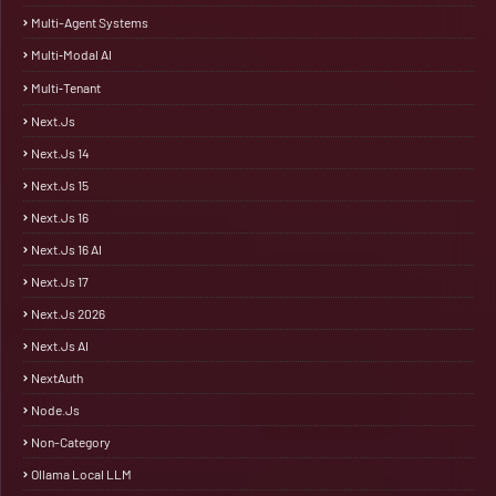
Multi-Agent Systems
Multi‑Modal AI
Multi‑Tenant
Next.js
Next.js 14
Next.js 15
Next.js 16
Next.js 16 AI
Next.js 17
Next.js 2026
Next.js AI
NextAuth
Node.js
Non-Category
Ollama Local LLM