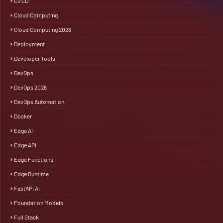
CI/CD
Cloud Computing
Cloud Computing 2026
Deployment
Developer Tools
DevOps
DevOps 2026
DevOps Automation
Docker
Edge AI
Edge API
Edge Functions
Edge Runtime
FastAPI AI
Foundation Models
Full Stack