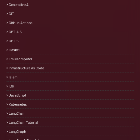
Generative AI
GIT
GitHub Actions
GPT-4.5
GPT-5
Haskell
Ilmu Komputer
Infrastructure As Code
Islam
ISR
JavaScript
Kubernetes
LangChain
LangChain Tutorial
LangGraph