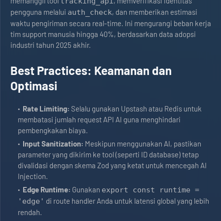
memanggil tool
, memverifikasi identitas
tracking_api
pengguna melalui
, dan memberikan estimasi
auth_check
waktu pengiriman secara real-time. Ini mengurangi beban kerja
tim support manusia hingga 40%, berdasarkan data adopsi
industri tahun 2025 akhir.
Best Practices: Keamanan dan
Optimasi
Rate Limiting:
Selalu gunakan Upstash atau Redis untuk
membatasi jumlah request API AI guna menghindari
pembengkakan biaya.
Input Sanitization:
Meskipun menggunakan AI, pastikan
parameter yang dikirim ke tool (seperti ID database) tetap
divalidasi dengan skema Zod yang ketat untuk mencegah AI
Injection.
Edge Runtime:
Gunakan
export const runtime =
di route handler Anda untuk latensi global yang lebih
'edge'
rendah.