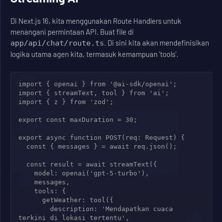
Di Next.js 16, kita menggunakan Route Handlers untuk
menangani permintaan API. Buat file di
. Di sini kita akan mendefinisikan
app/api/chat/route.ts
logika utama agen kita, termasuk kemampuan 'tools'.
import { openai } from '@ai-sdk/openai';

import { streamText, tool } from 'ai';

import { z } from 'zod';

export const maxDuration = 30;

export async function POST(req: Request) {

  const { messages } = await req.json();

  const result = await streamText({

    model: openai('gpt-5-turbo'),

    messages,

    tools: {

      getWeather: tool({

        description: 'Mendapatkan cuaca 
terkini di lokasi tertentu',
