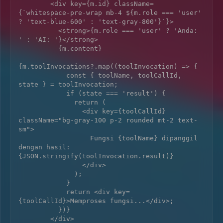
        <div key={m.id} className=
{`whitespace-pre-wrap mb-4 ${m.role === 'user' 
? 'text-blue-600' : 'text-gray-800'}`}>

          <strong>{m.role === 'user' ? 'Anda: 
' : 'AI: '}</strong>

          {m.content}

{m.toolInvocations?.map((toolInvocation) => {

            const { toolName, toolCallId, 
state } = toolInvocation;

            if (state === 'result') {

              return (

                <div key={toolCallId} 
className="bg-gray-100 p-2 rounded mt-2 text-
sm">

                  Fungsi {toolName} dipanggil 
dengan hasil: 
{JSON.stringify(toolInvocation.result)}

                </div>

              );

            }

            return <div key=
{toolCallId}>Memproses fungsi...</div>;

          })}

        </div>
