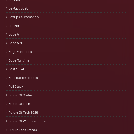
DevOps 2026
DevOps Automation
Docker
Edge AI
Edge API
Edge Functions
Edge Runtime
FastAPI AI
Foundation Models
Full Stack
Future Of Coding
Future Of Tech
Future Of Tech 2026
Future Of Web Development
Future Tech Trends