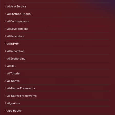
AI As A Service
AI Chatbot Tutorial
AI Coding Agents
AI Development
AI Generative
AI In PHP
AI Integration
AI Scaffolding
AI SDK
AI Tutorial
AI-Native
AI-Native Framework
AI-Native Frameworks
Algoritma
App Router