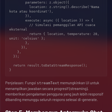
        parameters: z.object({

          location: z.string().describe('Nama 
kota atau koordinat'),

        }),

        execute: async ({ location }) => {

          // Simulasi pemanggilan API cuaca 
eksternal

          return { location, temperature: 28, 
unit: 'celsius' };

        },

      }),

    },

  });

  return result.toDataStreamResponse();

}
Penjelasan: Fungsi
memungkinkan UI untuk
streamText
menampilkan jawaban secara progresif (streaming),
memberikan pengalaman pengguna yang jauh lebih responsif
dibanding menunggu seluruh respons selesai di-generate.