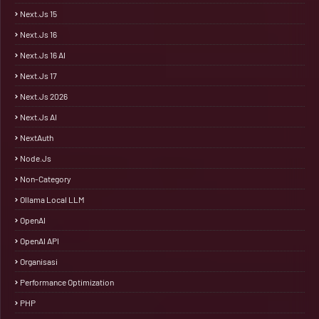
Next.js 15
Next.js 16
Next.js 16 AI
Next.js 17
Next.js 2026
Next.js AI
NextAuth
Node.js
Non-Category
Ollama Local LLM
OpenAI
OpenAI API
Organisasi
Performance Optimization
PHP