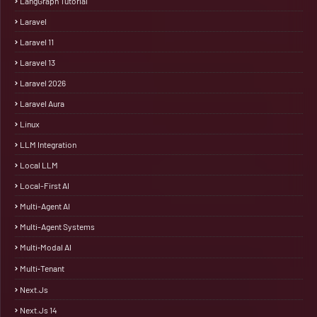
LangGraph Tutorial
Laravel
Laravel 11
Laravel 13
Laravel 2026
Laravel Aura
Linux
LLM Integration
Local LLM
Local-First AI
Multi-Agent AI
Multi-Agent Systems
Multi‑Modal AI
Multi‑Tenant
Next.js
Next.js 14