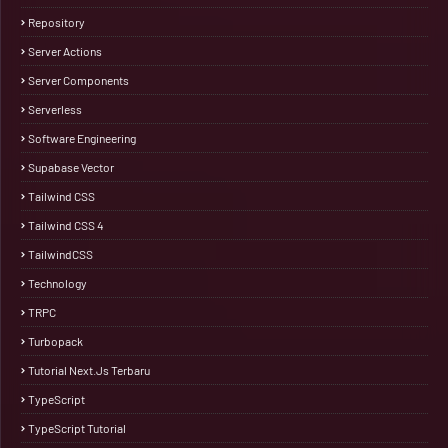
Repository
Server Actions
Server Components
Serverless
Software Engineering
Supabase Vector
Tailwind CSS
Tailwind CSS 4
TailwindCSS
Technology
TRPC
Turbopack
Tutorial Next.js Terbaru
TypeScript
TypeScript Tutorial