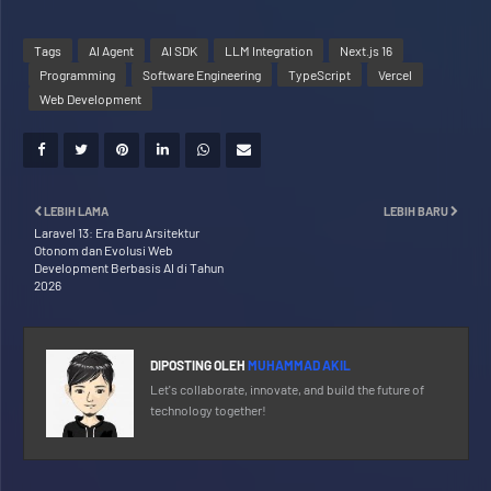
Tags
AI Agent
AI SDK
LLM Integration
Next.js 16
Programming
Software Engineering
TypeScript
Vercel
Web Development
LEBIH LAMA
LEBIH BARU
Laravel 13: Era Baru Arsitektur
Otonom dan Evolusi Web
Development Berbasis AI di Tahun
2026
DIPOSTING OLEH
MUHAMMAD AKIL
Let's collaborate, innovate, and build the future of
technology together!