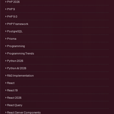
PHP 2026
PHP 9
PHP 9.0
PHP Framework
PostgreSQL
Prisma
Programming
Programming Trends
Python 2026
Python AI 2026
RAG Implementation
React
React 19
React 2026
React Query
React Server Components