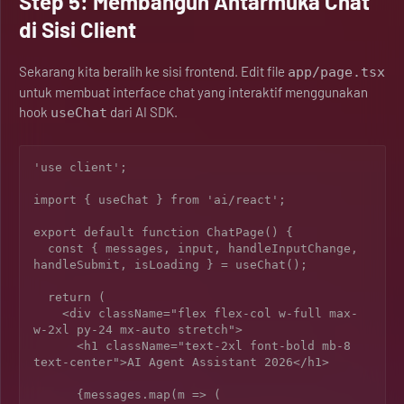
Step 5: Membangun Antarmuka Chat
di Sisi Client
Sekarang kita beralih ke sisi frontend. Edit file
app/page.tsx
untuk membuat interface chat yang interaktif menggunakan
hook
dari AI SDK.
useChat
'use client';

import { useChat } from 'ai/react';

export default function ChatPage() {

  const { messages, input, handleInputChange, 
handleSubmit, isLoading } = useChat();

  return (

    <div className="flex flex-col w-full max-
w-2xl py-24 mx-auto stretch">

      <h1 className="text-2xl font-bold mb-8 
text-center">AI Agent Assistant 2026</h1>

      {messages.map(m => (
