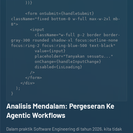
      ))}

      <form onSubmit={handleSubmit} 
className="fixed bottom-0 w-full max-w-2xl mb-
8">

        <input

          className="w-full p-2 border border-
gray-300 rounded shadow-xl focus:outline-none 
focus:ring-2 focus:ring-blue-500 text-black"

          value={input}

          placeholder="Tanyakan sesuatu..."

          onChange={handleInputChange}

          disabled={isLoading}

        />

      </form>

    </div>

  );

}
Analisis Mendalam: Pergeseran Ke
Agentic Workflows
Dalam praktik Software Engineering di tahun 2026, kita tidak