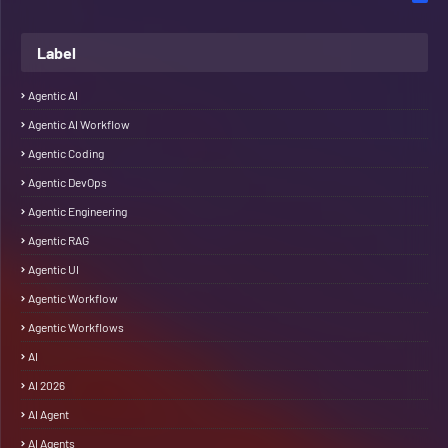
Label
Agentic AI
Agentic AI Workflow
Agentic Coding
Agentic DevOps
Agentic Engineering
Agentic RAG
Agentic UI
Agentic Workflow
Agentic Workflows
AI
AI 2026
AI Agent
AI Agents