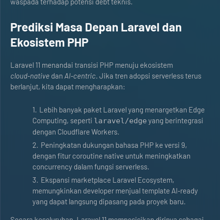
waspada terhadap potensi debt teknis.
Prediksi Masa Depan Laravel dan
Ekosistem PHP
Laravel 11 menandai transisi PHP menuju ekosistem
cloud‑native
dan
AI‑centric
. Jika tren adopsi serverless terus
berlanjut, kita dapat mengharapkan:
Lebih banyak paket Laravel yang menargetkan Edge
Computing, seperti
yang berintegrasi
laravel/edge
dengan Cloudflare Workers.
Peningkatan dukungan bahasa PHP ke versi 9,
dengan fitur coroutine native untuk meningkatkan
concurrency dalam fungsi serverless.
Ekspansi marketplace Laravel Ecosystem,
memungkinkan developer menjual template AI‑ready
yang dapat langsung dipasang pada proyek baru.
Secara keseluruhan, Laravel 11 memposisikan dirinya sebagai