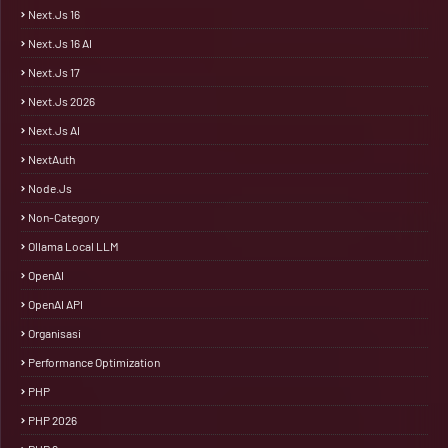
Next.js 16
Next.js 16 AI
Next.js 17
Next.js 2026
Next.js AI
NextAuth
Node.js
Non-Category
Ollama Local LLM
OpenAI
OpenAI API
Organisasi
Performance Optimization
PHP
PHP 2026