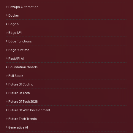
DevOps Automation
Docker
Edge AI
Edge API
Edge Functions
Edge Runtime
FastAPI AI
Foundation Models
Full Stack
Future Of Coding
Future Of Tech
Future Of Tech 2026
Future Of Web Development
Future Tech Trends
Generative AI