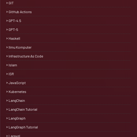
GIT
GitHub Actions
GPT-4.5
GPT-5
Haskell
Ilmu Komputer
Infrastructure As Code
Islam
ISR
JavaScript
Kubernetes
LangChain
LangChain Tutorial
LangGraph
LangGraph Tutorial
Laravel