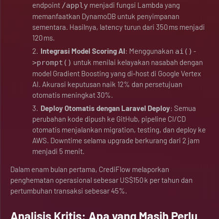
endpoint
menjadi fungsi Lambda yang
/apply
memanfaatkan DynamoDB untuk penyimpanan
sementara. Hasilnya, latency turun dari 350 ms menjadi
120 ms.
Integrasi Model Scoring AI
: Menggunakan
ai()-
untuk menilai kelayakan nasabah dengan
>prompt()
model Gradient Boosting yang di‑host di Google Vertex
AI. Akurasi keputusan naik 12% dan persetujuan
otomatis meningkat 30%.
Deploy Otomatis dengan Laravel Deploy
: Semua
perubahan kode dipush ke GitHub, pipeline CI/CD
otomatis menjalankan migration, testing, dan deploy ke
AWS. Downtime selama upgrade berkurang dari 2 jam
menjadi 5 menit.
Dalam enam bulan pertama, CrediFlow melaporkan
penghematan operasional sebesar US$150 k per tahun dan
pertumbuhan transaksi sebesar 45%.
Analisis Kritis: Apa yang Masih Perlu