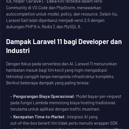
IDE helper
kini tersedia dalam versi
laravel‑idea
Community di VS Code dan PhpStorm, menawarkan
autocompletion untuk model, policy, dan resource. Selain itu,
Laravel Sail telah diperbarui menjadi versi 2.5 dengan
dukungan PHP 8.4, Redis 7, dan MySQL 9.
Dampak Laravel 11 bagi Developer dan
Industri
Dengan fokus pada serverless dan AI, Laravel 11 menurunkan
hambatan masuk bagi tim kecil yang ingin mengadopsi
teknologi canggih tanpa mengelola infrastruktur kompleks.
Berikut beberapa dampak yang paling terasa:
Pengurangan Biaya Operasional
: Model bayar‑per‑request
pada fungsi Lambda memotong biaya hosting tradisional,
terutama untuk aplikasi dengan traffic musiman.
Kecepatan Time‑to‑Market
: Integrasi AI yang
out‑of‑the‑box berarti tim tidak perlu menulis wrapper SDK