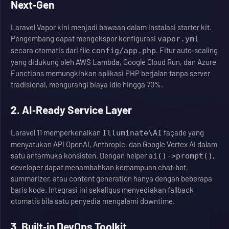
Next‑Gen
Laravel Vapor kini menjadi bawaan dalam instalasi starter kit.
Pengembang dapat mengekspor konfigurasi
vapor.yml
secara otomatis dari file
. Fitur auto‑scaling
config/app.php
yang didukung oleh AWS Lambda, Google Cloud Run, dan Azure
Functions memungkinkan aplikasi PHP berjalan tanpa server
tradisional, mengurangi biaya idle hingga 70%.
2. AI‑Ready Service Layer
Laravel 11 memperkenalkan
façade yang
Illuminate\AI
menyatukan API OpenAI, Anthropic, dan Google Vertex AI dalam
satu antarmuka konsisten. Dengan helper
,
ai()->prompt()
developer dapat menambahkan kemampuan chat‑bot,
summarizer, atau content generation hanya dengan beberapa
baris kode. Integrasi ini sekaligus menyediakan fallback
otomatis bila satu penyedia mengalami downtime.
3. Built‑in DevOps Toolkit