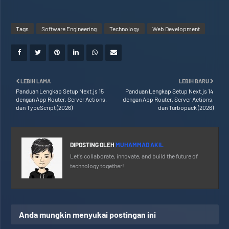
Tags
Software Engineering
Technology
Web Development
LEBIH LAMA
LEBIH BARU
Panduan Lengkap Setup Next.js 15
Panduan Lengkap Setup Next.js 14
dengan App Router, Server Actions,
dengan App Router, Server Actions,
dan TypeScript (2026)
dan Turbopack (2026)
DIPOSTING OLEH
MUHAMMAD AKIL
Let's collaborate, innovate, and build the future of
technology together!
Anda mungkin menyukai postingan ini