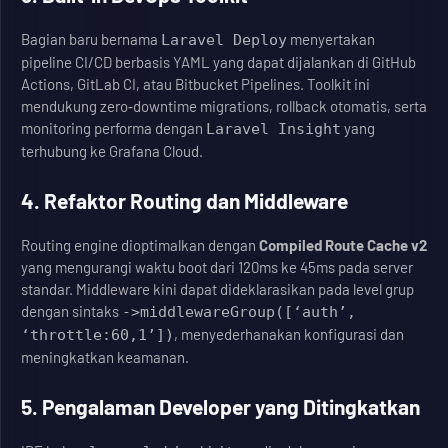
Bagian baru bernama
menyertakan
Laravel Deploy
pipeline CI/CD berbasis YAML yang dapat dijalankan di GitHub
Actions, GitLab CI, atau Bitbucket Pipelines. Toolkit ini
mendukung zero‑downtime migrations, rollback otomatis, serta
monitoring performa dengan
yang
Laravel Insight
terhubung ke Grafana Cloud.
4. Refaktor Routing dan Middleware
Routing engine dioptimalkan dengan
Compiled Route Cache v2
yang mengurangi waktu boot dari 120ms ke 45ms pada server
standar. Middleware kini dapat dideklarasikan pada level grup
dengan sintaks
->middlewareGroup([‘auth’,
, menyederhanakan konfigurasi dan
‘throttle:60,1’])
meningkatkan keamanan.
5. Pengalaman Developer yang Ditingkatkan