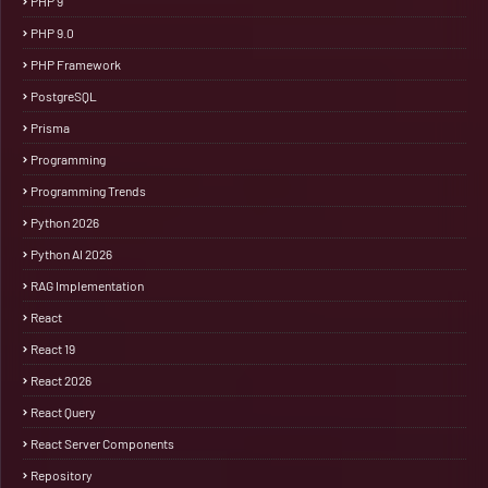
PHP 9
PHP 9.0
PHP Framework
PostgreSQL
Prisma
Programming
Programming Trends
Python 2026
Python AI 2026
RAG Implementation
React
React 19
React 2026
React Query
React Server Components
Repository