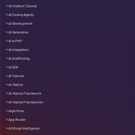
AI Chatbot Tutorial
AI Coding Agents
AI Development
AI Generative
AI In PHP
AI Integration
AI Scaffolding
AI SDK
AI Tutorial
AI-Native
AI-Native Framework
AI-Native Frameworks
Algoritma
App Router
Artificial Intelligence