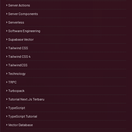
Server Actions
Server Components
Serverless
Software Engineering
Supabase Vector
Tailwind CSS
Tailwind CSS 4
TailwindCSS
Technology
TRPC
Turbopack
Tutorial Next.js Terbaru
TypeScript
TypeScript Tutorial
Vector Database