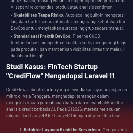
untuk masing‑masing vendor, mempercepat pengiriman fitur
AI seperti rekomendasi produk atau analisis sentimen.
Skalabilitas Tanpa Risiko
: Auto‑scaling built‑in mengatasi
lonjakan traffic secara otomatis, mengurangi kebutuhan tim
DevOps untuk menyiapkan autoscaling grup secara manual.
Standarisasi Praktik DevOps
: Pipeline CI/CD
terstandarisasi memperkuat kualitas kode, mengurangi bugs
pada produksi, dan memberikan visibilitas lintas tim melalui
dashboard Insight.
Studi Kasus: FinTech Startup
"CrediFlow" Mengadopsi Laravel 11
CrediFlow, sebuah startup yang menyediakan layanan pinjaman
mikro di Asia Tenggara, menghadapi tantangan dalam
mengelola ribuan permohonan harian dan menambahkan fitur
analisis kredit berbasis AI. Pada Q1 2026, mereka melakukan
migrasi dari Laravel 9 ke Laravel 11 dengan strategi tiga fase:
Refaktor Layanan Kredit ke Serverless
: Mengonversi