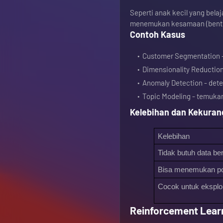
Seperti anak kecil yang bela
menemukan kesamaan (bentuk
Contoh Kasus
Customer Segmentation -
Dimensionality Reduction
Anomaly Detection - det
Topic Modeling - temuka
Kelebihan dan Kekura
Kelebihan
Tidak butuh data ber
Bisa menemukan pol
Cocok untuk eksplor
Reinforcement Lear