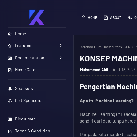
HOME
ABOUT
C
Home
Features
Beranda
Ilmu Komputer
KONSEP
KONSEP MACHI
Documentation
Name Card
Muhammad Akil
April 18, 2026
Pengertian Machi
Sponsors
List Sponsors
Apa itu Machine Learning?
Machine Learning (ML) adala
Disclaimer
sendiri dari data tanpa haru
Terms & Condition
Daripada kita mendikte seti