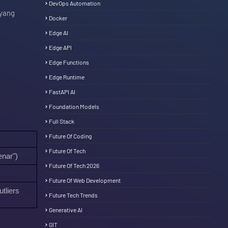
DevOps Automation
 yang
Docker
Edge AI
Edge API
Edge Functions
Edge Runtime
FastAPI AI
Foundation Models
Full Stack
Future Of Coding
Future Of Tech
enar")
Future Of Tech 2026
Future Of Web Development
tliers
Future Tech Trends
Generative AI
GIT