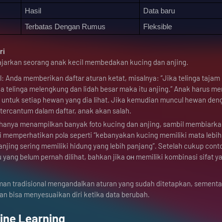
Hasil
Data baru
Terbatas Dengan Rumus
Fleksible
ri
jarkan seorang anak kecil membedakan kucing dan anjing.
 Anda memberikan daftar aturan ketat, misalnya: “Jika telinga tajam 
ika telinga melengkung dan lidah besar maka itu anjing.” Anak harus m
 untuk setiap hewan yang dia lihat. Jika kemudian muncul hewan den
 tercantum dalam daftar, anak akan salah.
hanya menampilkan banyak foto kucing dan anjing, sambil membiark
ai memperhatikan pola seperti “kebanyakan kucing memiliki mata lebih
“anjing sering memiliki hidung yang lebih panjang”. Setelah cukup cont
yang belum pernah dilihat, bahkan jika он memiliki kombinasi sifat y
an tradisional mengandalkan aturan yang sudah ditetapkan, sement
dan bisa menyesuaikan diri ketika data berubah.
ine Learning