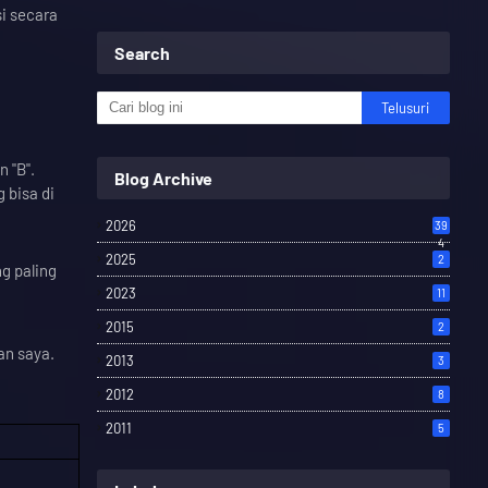
si secara
Search
 "B".
Blog Archive
 bisa di
2026
39
4
2025
2
g paling
2023
11
2015
2
an saya.
2013
3
2012
8
2011
5