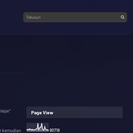
lajar"
Page View
er kemudian
9
0
7
1
6