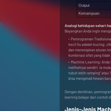
Output
Kemampuan
Analogi kehidupan sehari‑ha
Bayangkan Anda ingin menga
Pemrograman Tradisional:
kecil itu adalah kucing; J
dan menerapkan aturan ini
kombinasi sifat yang tidak
Machine Learning: Anda 
melihatnya sendiri. Ia mul
tubuh lebih ramping” atau 
bisa mengenali hewan baru 
Dengan demikian, pemrogram
learning belajar dari contoh 
Jenis-Jenis Mach