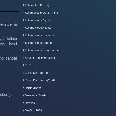
Automated Coding
Automated Programming
Autonomous Agent
ensive & 
Autonomous Agents
Autonomous Backend
a terlalu 
Autonomous Coding
ga hasil 
Autonomous Programming
Belajar Jadi Programer
ng sangat 
CI/CD
Cloud Computing
Cloud Computing 2026
Deployment
 hubungan
Developer Tools
DevOps
DevOps 2026