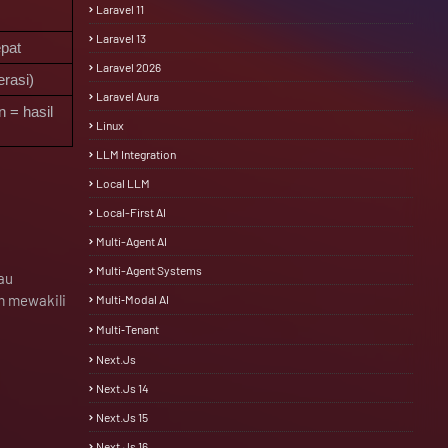
Laravel 11
Laravel 13
epat
Laravel 2026
erasi)
Laravel Aura
 = hasil 
Linux
LLM Integration
Local LLM
Local-First AI
Multi-Agent AI
Multi-Agent Systems
au
m mewakili
Multi‑Modal AI
Multi‑Tenant
Next.js
Next.js 14
Next.js 15
Next.js 16