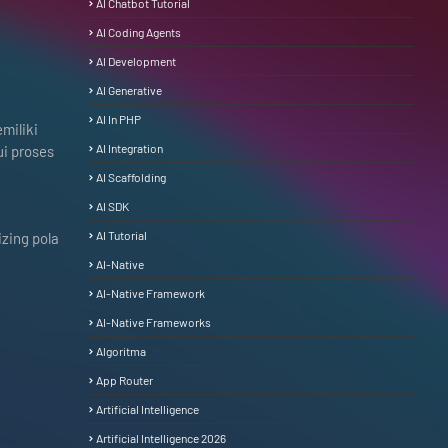
AI Chatbot Tutorial
AI Coding Agents
AI Development
AI Generative
AI In PHP
miliki
AI Integration
i proses
AI Scaffolding
AI SDK
AI Tutorial
zing pola
AI-Native
AI-Native Framework
AI-Native Frameworks
Algoritma
App Router
Artificial Intelligence
Artificial Intelligence 2026