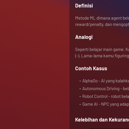
Definisi
Metode ML dimana agent bela
reward/penalty, dan mengop
Analogi
Seperti belajar main game. K
(-). Lama-lama kamu figuring
Contoh Kasus
AlphaGo - AI yang kalah
Autonomous Driving - bel
Robot Control - robot bel
Game AI - NPC yang adap
Kelebihan dan Kekura