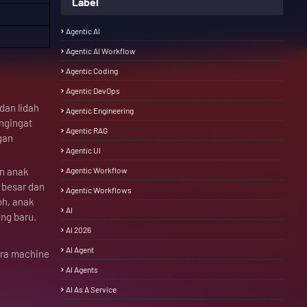
Label
Agentic AI
Agentic AI Workflow
Agentic Coding
Agentic DevOps
dan lidah
Agentic Engineering
engingat
Agentic RAG
gan
Agentic UI
Agentic Workflow
an anak
 besar dan
Agentic Workflows
oh, anak
AI
ang baru.
AI 2026
AI Agent
ara machine
AI Agents
AI As A Service