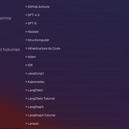
GitHub Actions
GPT-4.5
nerima
GPT-5
Haskell
Ilmu Komputer
Infrastructure As Code
pat hukuman
Islam
ISR
JavaScript
Kubernetes
LangChain
LangChain Tutorial
LangGraph
LangGraph Tutorial
Laravel