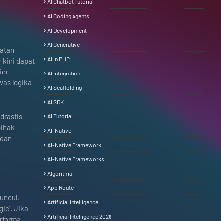
AI Chatbot Tutorial
AI Coding Agents
AI Development
AI Generative
batan
AI In PHP
 kini dapat
ior
AI Integration
was logika
AI Scaffolding
AI SDK
drastis
AI Tutorial
pihak
AI-Native
dan
AI-Native Framework
AI-Native Frameworks
Algoritma
App Router
uncul.
Artificial Intelligence
ic'. Jika
Artificial Intelligence 2026
rforma,