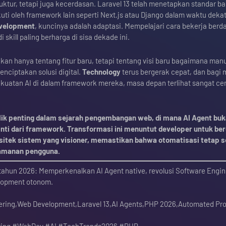
ktur, tetapi juga kecerdasan. Laravel 13 telah menetapkan standar ba
ti oleh framework lain seperti Next.js atau Django dalam waktu dekat
velopment
, kuncinya adalah adaptasi. Mempelajari cara bekerja ber
skill paling berharga di sisa dekade ini.
kan hanya tentang fitur baru, tetapi tentang visi baru bagaimana man
nciptakan solusi digital.
Technology
terus bergerak cepat, dan bagi
atan AI di dalam framework mereka, masa depan terlihat sangat ce
alik penting dalam sejarah pengembangan web, di mana AI Agent buk
inti dari framework. Transformasi ini menuntut developer untuk ber
rsitek sistem yang visioner, memastikan bahwa otomatisasi tetap s
eamanan pengguna.
tahun 2026: Memperkenalkan AI Agent native, revolusi Software Engin
elopment otonom.
ering,Web Development,Laravel 13,AI Agents,PHP 2026,Automated P