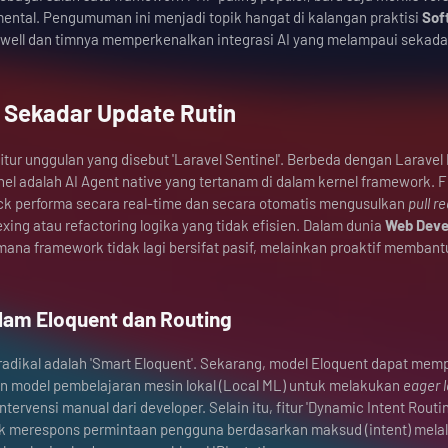
tal. Pengumuman ini menjadi topik hangat di kalangan praktisi
Sof
twell dan timnya memperkenalkan integrasi AI yang melampaui sekada
n Sekadar Update Rutin
tur unggulan yang disebut 'Laravel Sentinel'. Berbeda dengan Laravel
el adalah AI Agent native yang tertanam di dalam kernel framework. Fi
k performa secara real-time dan secara otomatis mengusulkan
pull r
xing atau refactoring logika yang tidak efisien. Dalam dunia
Web Dev
 mana framework tidak lagi bersifat pasif, melainkan proaktif membant
alam Eloquent dan Routing
radikal adalah 'Smart Eloquent'. Sekarang, model Eloquent dapat mem
n model pembelajaran mesin lokal (Local ML) untuk melakukan
eager 
tervensi manual dari developer. Selain itu, fitur 'Dynamic Intent Routin
k merespons permintaan pengguna berdasarkan maksud (intent) melal