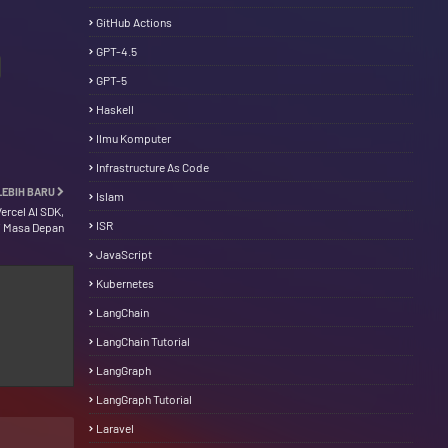
GitHub Actions
GPT-4.5
GPT-5
Haskell
Ilmu Komputer
Infrastructure As Code
LEBIH BARU
Islam
ercel AI SDK,
ISR
i Masa Depan
JavaScript
Kubernetes
LangChain
LangChain Tutorial
LangGraph
LangGraph Tutorial
Laravel