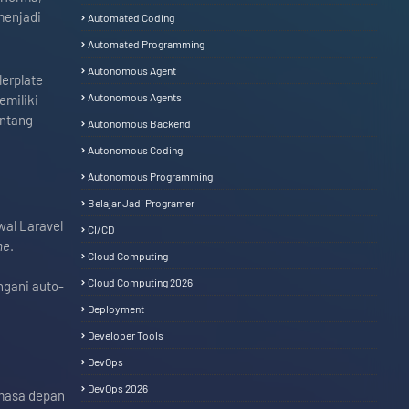
menjadi
Automated Coding
Automated Programming
Autonomous Agent
lerplate
Autonomous Agents
emiliki
entang
Autonomous Backend
Autonomous Coding
Autonomous Programming
Belajar Jadi Programer
wal Laravel
CI/CD
me
.
Cloud Computing
Cloud Computing 2026
ngani auto-
Deployment
Developer Tools
DevOps
DevOps 2026
 masa depan