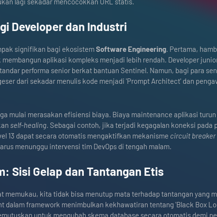
kan lagi sekadar mencocokkan URL statis.
i Developer dan Industri
ak signifikan bagi ekosistem
Software Engineering
. Pertama, ham
uk membangun aplikasi kompleks menjadi lebih rendah. Developer junior
andar performa senior berkat bantuan Sentinel. Namun, bagi para sen
eser dari sekadar menulis kode menjadi 'Prompt Architect' dan penga
ga mulai merasakan efisiensi biaya. Biaya maintenance aplikasi turun 
kan
self-healing
. Sebagai contoh, jika terjadi kegagalan koneksi pada 
ravel 13 dapat secara otomatis mengaktifkan mekanisme
circuit breaker
 harus menunggu intervensi tim DevOps di tengah malam.
: Sisi Gelap dan Tantangan Etis
t memukau, kita tidak bisa menutup mata terhadap tantangan yang m
t dalam framework menimbulkan kekhawatiran tentang 'Black Box Log
 memutuskan untuk mengubah skema database secara otomatis demi pe