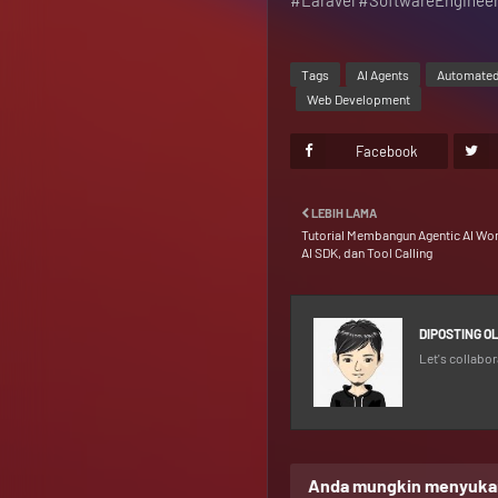
#Laravel #SoftwareEnginee
Tags
AI Agents
Automated
Web Development
Facebook
LEBIH LAMA
Tutorial Membangun Agentic AI Work
AI SDK, dan Tool Calling
DIPOSTING O
Let's collabor
Anda mungkin menyukai 