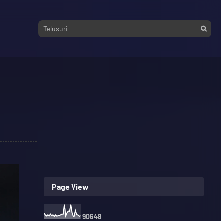
Page View
9
0
6
4
8