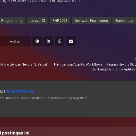
ring #WebDev #AI #TechTrends2026 #PHP
 Programming
Laravel 13
PHP 2026
Software Engineering
Technology
Twitter
flow dengan Next.js 15, Vercel
Membangun Agentic Workflows: Integrasi Next.js 15, V
dan LangChain untuk Aplikas
LEH
MUHAMMAD AKIL
ate, innovate, and build the future of technology together!
postingan ini