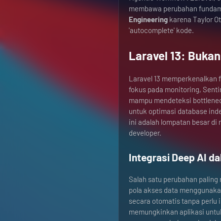
membawa perubahan fundamen
Engineering
karena Taylor O
'autocomplete' kode.
Laravel 13: Buka
Laravel 13 memperkenalkan fi
fokus pada monitoring, Sentin
mampu mendeteksi bottlenec
untuk optimasi database inde
ini adalah lompatan besar di
developer.
Integrasi Deep AI d
Salah satu perubahan paling 
pola akses data menggunaka
secara otomatis tanpa perlu in
memungkinkan aplikasi untu