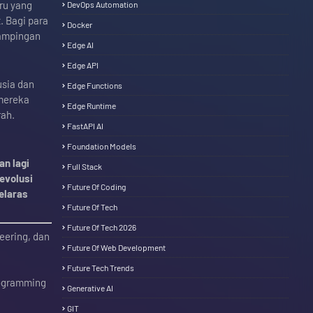
ru yang
DevOps Automation
. Bagi para
Docker
dampingan
Edge AI
Edge API
usia dan
Edge Functions
 mereka
Edge Runtime
rah.
FastAPI AI
Foundation Models
an lagi
Full Stack
evolusi
Future Of Coding
elaras
Future Of Tech
Future Of Tech 2026
eering, dan
Future Of Web Development
Future Tech Trends
rogramming
Generative AI
GIT