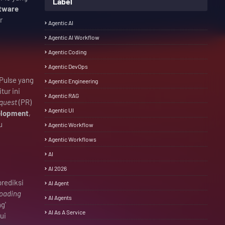
Label
tware
r
Agentic AI
Agentic AI Workflow
Agentic Coding
Agentic DevOps
 Pulse yang
Agentic Engineering
tur ini
Agentic RAG
equest
(PR)
Agentic UI
elopment
,
u
Agentic Workflow
Agentic Workflows
AI
AI 2026
prediksi
AI Agent
loading
AI Agents
g'
AI As A Service
ui