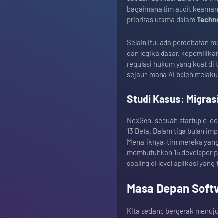
bagaimana tim audit keaman
prioritas utama dalam
Techn
Selain itu, ada perdebatan m
dan logika dasar, kepemilika
regulasi hukum yang kuat di
sejauh mana AI boleh melaku
Studi Kasus: Migras
NexGen, sebuah startup e-co
13 Beta. Dalam tiga bulan i
Menariknya, tim mereka yang 
membutuhkan 15 developer pa
scaling di level aplikasi yan
Masa Depan Softw
Kita sedang bergerak menuju