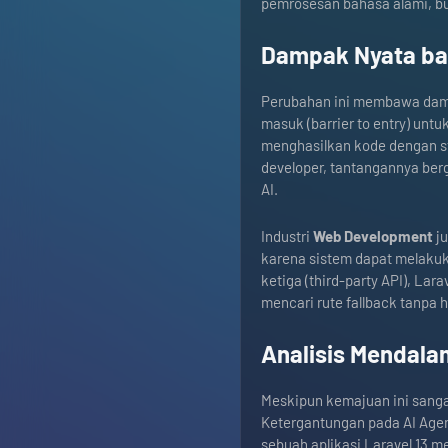
pemrosesan bahasa alami, bu
Dampak Nyata bag
Perubahan ini membawa damp
masuk (barrier to entry) unt
menghasilkan kode dengan st
developer, tantangannya berg
AI.
Industri
Web Development
ju
karena sistem dapat melaku
ketiga (third-party API), La
mencari rute fallback tanpa
Analisis Mendalam
Meskipun kemajuan ini sanga
Ketergantungan pada AI Agen
sebuah aplikasi Laravel 13