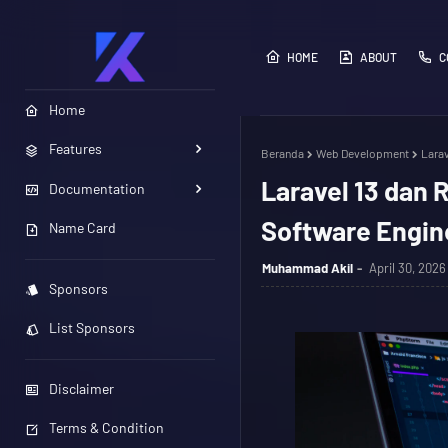
HOME
ABOUT
C
Home
Features
Beranda
Web Development
Larav
Laravel 13 dan 
Documentation
Software Engin
Name Card
Muhammad Akil
April 30, 2026
Sponsors
List Sponsors
Disclaimer
Terms & Condition