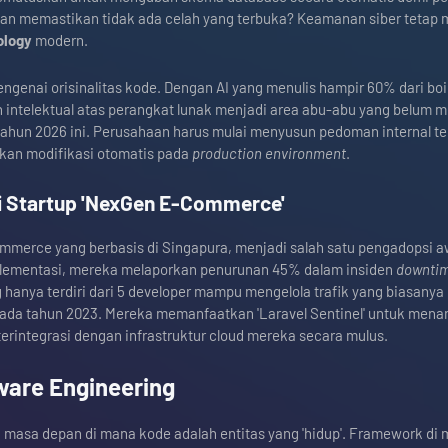
an memastikan tidak ada celah yang terbuka? Keamanan siber tetap 
ology
modern.
engenai orisinalitas kode. Dengan AI yang menulis hampir 60% dari boi
n intelektual atas perangkat lunak menjadi area abu-abu yang belum m
 tahun 2026 ini. Perusahaan harus mulai menyusun pedoman internal t
kan modifikasi otomatis pada
production environment
.
i Startup 'NexGen E-Commerce'
mmerce yang berbasis di Singapura, menjadi salah satu pengadopsi a
mplementasi, mereka melaporkan penurunan 45% dalam insiden
downti
hanya terdiri dari 5 developer mampu mengelola trafik yang biasanya
da tahun 2023. Mereka memanfaatkan 'Laravel Sentinel' untuk mena
g terintegrasi dengan infrastruktur cloud mereka secara mulus.
are Engineering
 masa depan di mana kode adalah entitas yang 'hidup'. Framework di