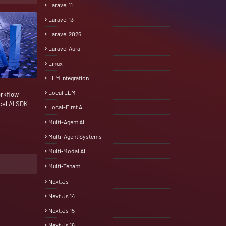
Laravel 11
Laravel 13
Laravel 2026
Laravel Aura
Linux
LLM Integration
Local LLM
rkflow
cel AI SDK
Local-First AI
Multi-Agent AI
Multi-Agent Systems
Multi‑Modal AI
Multi‑Tenant
Next.js
Next.js 14
Next.js 15
Next.js 16