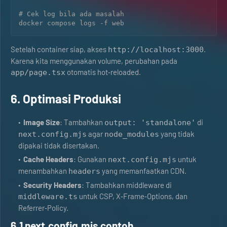
# Cek log bila ada masalah

Setelah container siap, akses
.
http://localhost:3000
Karena kita menggunakan volume, perubahan pada
otomatis hot‑reloaded.
app/page.tsx
6. Optimasi Produksi
Image Size
: Tambahkan
di
output: 'standalone'
agar
yang tidak
next.config.mjs
node_modules
dipakai tidak disertakan.
Cache Headers
: Gunakan
untuk
next.config.mjs
menambahkan
yang memanfaatkan CDN.
headers
Security Headers
: Tambahkan middleware di
untuk CSP, X‑Frame‑Options, dan
middleware.ts
Referrer‑Policy.
6.1 next.config.mjs contoh