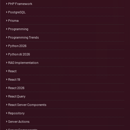
PHP Framework
PostgreSQL
Prisma
Programming
Programming Trends
Python 2026
Python AI 2026
RAG Implementation
React
React 19
React 2026
React Query
React Server Components
Repository
Server Actions
Server Components