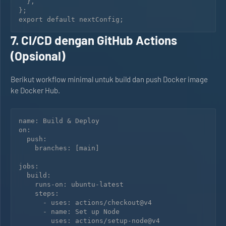
  },

};

7. CI/CD dengan GitHub Actions
(Opsional)
Berikut workflow minimal untuk build dan push Docker image
ke Docker Hub.
name: Build & Deploy

on:

  push:

    branches: [main]

jobs:

  build:

    runs-on: ubuntu-latest

    steps:

      - uses: actions/checkout@v4

      - name: Set up Node

        uses: actions/setup-node@v4
