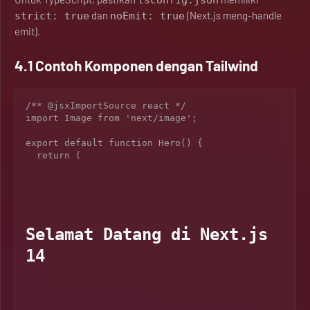
tsconfig.json
dan
(Next.js meng-handle
strict: true
noEmit: true
emit).
4.1 Contoh Komponen dengan Tailwind
/** @jsxImportSource react */

import Image from 'next/image';

export default function Hero() {

  return (

Selamat Datang di Next.js 
14