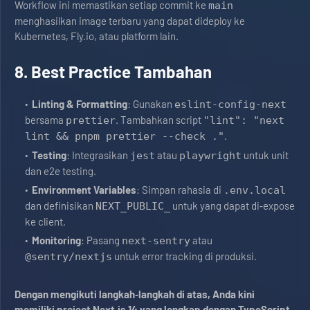
Workflow ini memastikan setiap commit ke
main
menghasilkan image terbaru yang dapat dideploy ke
Kubernetes, Fly.io, atau platform lain.
8. Best Practice Tambahan
Linting & Formatting
: Gunakan
eslint-config-next
bersama
. Tambahkan script
prettier
"lint": "next
.
lint && pnpm prettier --check ."
Testing
: Integrasikan
atau
untuk unit
jest
playwright
dan e2e testing.
Environment Variables
: Simpan rahasia di
.env.local
dan definisikan
untuk yang dapat di‑expose
NEXT_PUBLIC_
ke client.
Monitoring
: Pasang
atau
next-sentry
untuk error tracking di produksi.
@sentry/nextjs
Dengan mengikuti langkah‑langkah di atas, Anda kini
memiliki project Next.js 14 yang lengkap dengan TypeScript,