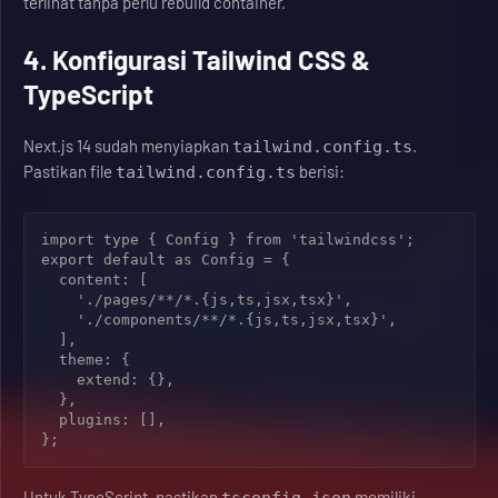
terlihat tanpa perlu rebuild container.
4. Konfigurasi Tailwind CSS &
TypeScript
Next.js 14 sudah menyiapkan
.
tailwind.config.ts
Pastikan file
berisi:
tailwind.config.ts
import type { Config } from 'tailwindcss';

export default 
as
 Config 
=
 {

  content: [

    './pages/**/*.{js,ts,jsx,tsx}',

    './components/**/*.{js,ts,jsx,tsx}',

  ],

  theme: {

    extend: {},

  },

  plugins: [],

Untuk TypeScript, pastikan
memiliki