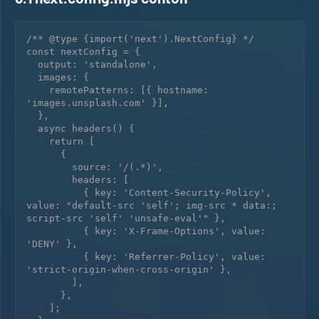
/** @type {import('next').NextConfig} */

const nextConfig = {

  output: 'standalone',

  images: {

    remotePatterns: [{ hostname: 
'images.unsplash.com' }],

  },

  async headers() {

    return [

      {

        source: '/(.*)',

        headers: [

          { key: 'Content-Security-Policy', 
value: "default-src 'self'; img-src * data:; 
script-src 'self' 'unsafe-eval'" },

          { key: 'X-Frame-Options', value: 
'DENY' },

          { key: 'Referrer-Policy', value: 
'strict-origin-when-cross-origin' },

        ],

      },

    ];
