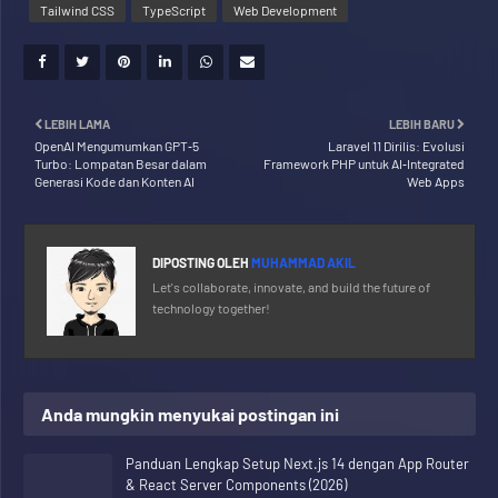
Tailwind CSS
TypeScript
Web Development
LEBIH LAMA
LEBIH BARU
OpenAI Mengumumkan GPT‑5
Laravel 11 Dirilis: Evolusi
Turbo: Lompatan Besar dalam
Framework PHP untuk AI‑Integrated
Generasi Kode dan Konten AI
Web Apps
DIPOSTING OLEH
MUHAMMAD AKIL
Let's collaborate, innovate, and build the future of
technology together!
Anda mungkin menyukai postingan ini
Panduan Lengkap Setup Next.js 14 dengan App Router
& React Server Components (2026)