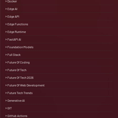
Docker
Edge AI
Edge API
Edge Functions
Edge Runtime
FastAPI AI
Foundation Models
Full Stack
Future Of Coding
Future Of Tech
Future Of Tech 2026
Future Of Web Development
Future Tech Trends
Generative AI
GIT
GitHub Actions