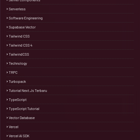
Serverless
Software Engineering
Supabase Vector
Tailwind CSS
Tailwind CSS 4
TailwindCSS
Technology
TRPC
Turbopack
Tutorial Next.js Terbaru
TypeScript
TypeScript Tutorial
Vector Database
Vercel
Vercel AI SDK