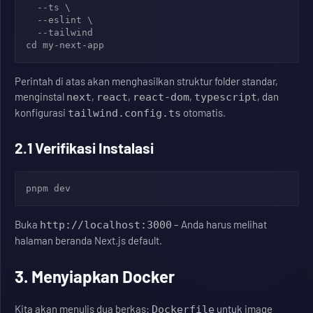
  --ts \

  --eslint \

  --tailwind

cd my-next-app
Perintah di atas akan menghasilkan struktur folder standar,
menginstal
,
,
,
, dan
next
react
react-dom
typescript
konfigurasi
otomatis.
tailwind.config.ts
2.1 Verifikasi Instalasi
pnpm dev
Buka
– Anda harus melihat
http://localhost:3000
halaman beranda Next.js default.
3. Menyiapkan Docker
Kita akan menulis dua berkas:
untuk image
Dockerfile