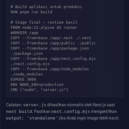
# Build aplikasi untuk produksi

RUN pnpm run build

# Stage final – runtime kecil

FROM node:22-alpine AS runner

WORKDIR /app

COPY --from=base /app/.next ./.next

COPY --from=base /app/public ./public

COPY --from=base /app/package.json 
./package.json

COPY --from=base /app/next.config.mjs 
./next.config.mjs

COPY --from=base /app/node_modules 
./node_modules

EXPOSE 3000

ENV NODE_ENV=production

Catatan:
dihasilkan otomatis oleh Next.js saat
server.js
. Pastikan
mengaktifkan
next build
next.config.mjs
jika Anda ingin image lebih kecil.
output: 'standalone'