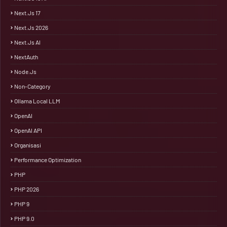
Next.js 17
Next.js 2026
Next.js AI
NextAuth
Node.js
Non-Category
Ollama Local LLM
OpenAI
OpenAI API
Organisasi
Performance Optimization
PHP
PHP 2026
PHP 9
PHP 9.0