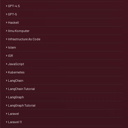
GPT-4.5
GPT-5
Haskell
Ilmu Komputer
Infrastructure As Code
Islam
ISR
JavaScript
Kubernetes
LangChain
LangChain Tutorial
LangGraph
LangGraph Tutorial
Laravel
Laravel 11