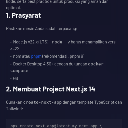
kode, serta best practice untuk produksi yang aman dan
optimal.
1. Prasyarat
Pastikan mesin Anda sudah terpasang:
Node.js v22.x (LTS) –
harus menampilkan versi
node -v
>=22
npm atau
pnpm
(rekomendasi: pnpm 9)
Docker Desktop 4.30+ dengan dukungan
docker
compose
Git
2. Membuat Project Next.js 14
Gunakan
dengan template TypeScript dan
create-next-app
Tailwind:
npx create-next-app@latest my-next-app \
