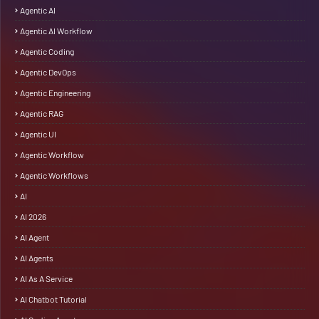
Agentic AI
Agentic AI Workflow
Agentic Coding
Agentic DevOps
Agentic Engineering
Agentic RAG
Agentic UI
Agentic Workflow
Agentic Workflows
AI
AI 2026
AI Agent
AI Agents
AI As A Service
AI Chatbot Tutorial