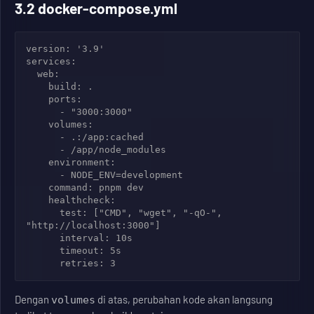
3.2 docker-compose.yml
version: '3.9'

services:

  web:

    build: .

    ports:

      - "3000:3000"

    volumes:

      - .:/app:cached

      - /app/node_modules

    environment:

      - NODE_ENV=development

    command: pnpm dev

    healthcheck:

      test: ["CMD", "wget", "-qO-", 
"http://localhost:3000"]

      interval: 10s

      timeout: 5s

Dengan
di atas, perubahan kode akan langsung
volumes