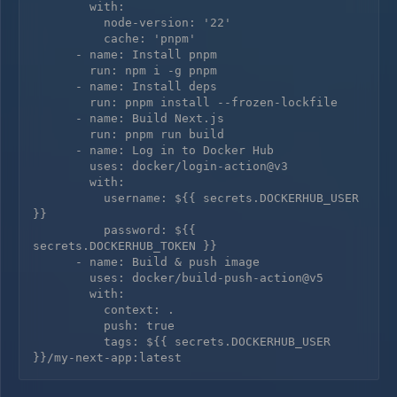
        with:

          node-version: '22'

          cache: 'pnpm'

      - name: Install pnpm

        run: npm i -g pnpm

      - name: Install deps

        run: pnpm install --frozen-lockfile

      - name: Build Next.js

        run: pnpm run build

      - name: Log in to Docker Hub

        uses: docker/login-action@v3

        with:

          username: ${{ secrets.DOCKERHUB_USER 
}}

          password: ${{ 
secrets.DOCKERHUB_TOKEN }}

      - name: Build & push image

        uses: docker/build-push-action@v5

        with:

          context: .

          push: true

          tags: ${{ secrets.DOCKERHUB_USER 