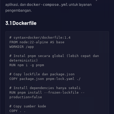
aplikasi, dan
untuk layanan
docker-compose.yml
pengembangan.
3.1 Dockerfile
# syntax=docker/dockerfile:1.4

FROM node:22-alpine AS base

WORKDIR /app

# Instal pnpm secara global (lebih cepat dan 
deterministic)

RUN npm i -g pnpm

# Copy lockfile dan package.json

COPY package.json pnpm-lock.yaml ./

# Install dependencies hanya sekali

RUN pnpm install --frozen-lockfile --
production=false

# Copy sumber kode

COPY . .
