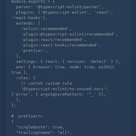
module.exports = {

  parser: '@typescript-eslint/parser',

  plugins: ['@typescript-eslint', 'react', 
'react-hooks'],

  extends: [

    'eslint:recommended',

    'plugin:@typescript-eslint/recommended',

    'plugin:react/recommended',

    'plugin:react-hooks/recommended',

    'prettier',

  ],

  settings: { react: { version: 'detect' } },

  env: { browser: true, node: true, es2022: 
true },

  rules: {

    // contoh custom rule

    '@typescript-eslint/no-unused-vars': 
['error', { argsIgnorePattern: '^_' }],

  },

};

# .prettierrc

{

  "singleQuote": true,

  "trailingComma": "all",
