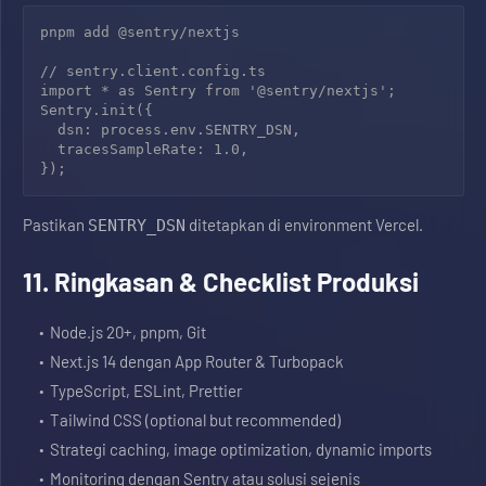
pnpm add @sentry/nextjs

// sentry.client.config.ts

import * as Sentry from '@sentry/nextjs';

Sentry.init({

  dsn: process.env.SENTRY_DSN,

  tracesSampleRate: 1.0,

Pastikan
ditetapkan di environment Vercel.
SENTRY_DSN
11. Ringkasan & Checklist Produksi
Node.js 20+, pnpm, Git
Next.js 14 dengan App Router & Turbopack
TypeScript, ESLint, Prettier
Tailwind CSS (optional but recommended)
Strategi caching, image optimization, dynamic imports
Monitoring dengan Sentry atau solusi sejenis