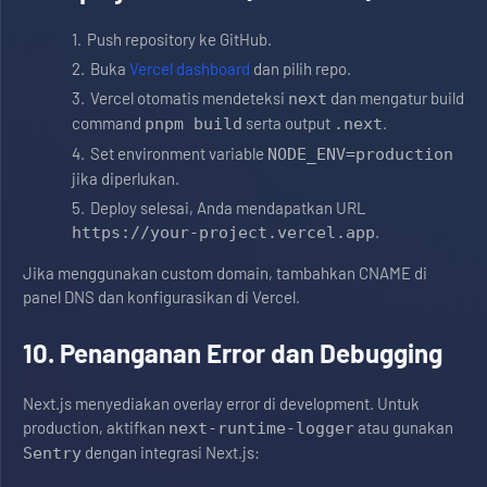
Push repository ke GitHub.
Buka
Vercel dashboard
dan pilih repo.
Vercel otomatis mendeteksi
dan mengatur build
next
command
serta output
.
pnpm build
.next
Set environment variable
NODE_ENV=production
jika diperlukan.
Deploy selesai, Anda mendapatkan URL
.
https://your-project.vercel.app
Jika menggunakan custom domain, tambahkan CNAME di
panel DNS dan konfigurasikan di Vercel.
10. Penanganan Error dan Debugging
Next.js menyediakan overlay error di development. Untuk
production, aktifkan
atau gunakan
next-runtime-logger
dengan integrasi Next.js:
Sentry