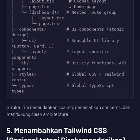
│   ├─ layout.tsx      # Global layout

│   ├─ page.tsx        # Home page

│   └─ (dashboard)/   # Nested route group

│       ├─ layout.tsx

│       └─ page.tsx

├─ components/        # UI components (atomic 
design)

│   ├─ ui/            # Reusable UI library 
(Button, Card, …)

│   └─ layout/        # Layout specific 
components

├─ lib/               # Utility functions, API 
wrappers

├─ styles/            # Global CSS / Tailwind 
config

└─ types/             # Global TypeScript 
Struktur ini memudahkan scaling, memisahkan concerns, dan
mendukung clean architecture.
5. Menambahkan Tailwind CSS
(Opsional tetapi Direkomendasikan)