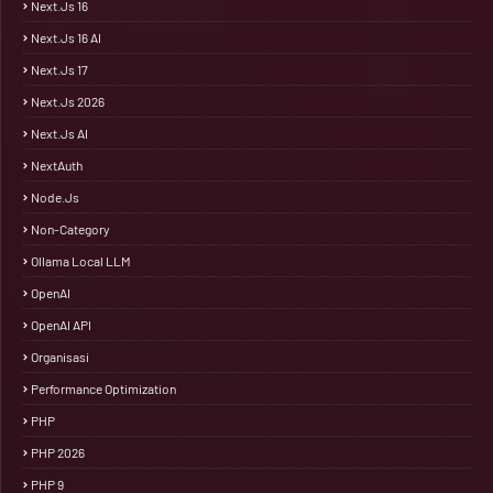
Next.js 16
Next.js 16 AI
Next.js 17
Next.js 2026
Next.js AI
NextAuth
Node.js
Non-Category
Ollama Local LLM
OpenAI
OpenAI API
Organisasi
Performance Optimization
PHP
PHP 2026
PHP 9