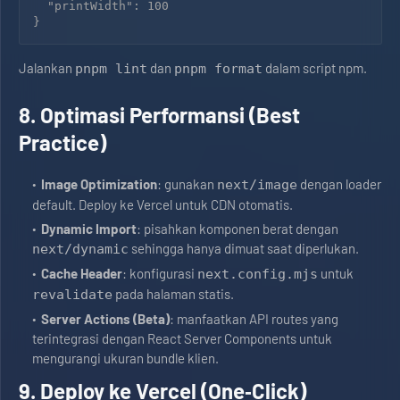
  "printWidth": 100

Jalankan
dan
dalam script npm.
pnpm lint
pnpm format
8. Optimasi Performansi (Best
Practice)
Image Optimization
: gunakan
dengan loader
next/image
default. Deploy ke Vercel untuk CDN otomatis.
Dynamic Import
: pisahkan komponen berat dengan
sehingga hanya dimuat saat diperlukan.
next/dynamic
Cache Header
: konfigurasi
untuk
next.config.mjs
pada halaman statis.
revalidate
Server Actions (Beta)
: manfaatkan API routes yang
terintegrasi dengan React Server Components untuk
mengurangi ukuran bundle klien.
9. Deploy ke Vercel (One‑Click)