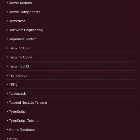
Server Actions
Server Components
Serverless
Software Engineering
Supabase Vector
Tailwind CSS
Tailwind CSS 4
TailwindCSS
Technology
TRPC
Turbopack
Tutorial Next.js Terbaru
TypeScript
TypeScript Tutorial
Vector Database
Vercel