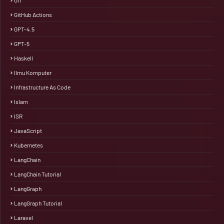
GIT
GitHub Actions
GPT-4.5
GPT-5
Haskell
Ilmu Komputer
Infrastructure As Code
Islam
ISR
JavaScript
Kubernetes
LangChain
LangChain Tutorial
LangGraph
LangGraph Tutorial
Laravel