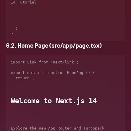
14 Tutorial

  );

6.2. Home Page (src/app/page.tsx)
import Link from 'next/link';

export default function HomePage() {

  return (

Welcome to Next.js 14
Explore the new App Router and Turbopack 