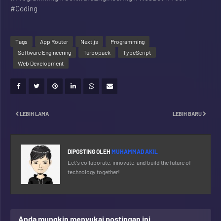
#Coding
Tags
App Router
Next.js
Programming
Software Engineering
Turbopack
TypeScript
Web Development
LEBIH LAMA
LEBIH BARU
DIPOSTING OLEH
MUHAMMAD AKIL
Let's collaborate, innovate, and build the future of
technology together!
Anda mungkin menyukai postingan ini