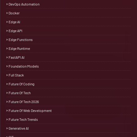
DevOps Automation
Docker
Edge AI
Edge API
Edge Functions
Edge Runtime
FastAPI AI
Foundation Models
Full Stack
Future Of Coding
Future Of Tech
Future Of Tech 2026
Future Of Web Development
Future Tech Trends
Generative AI