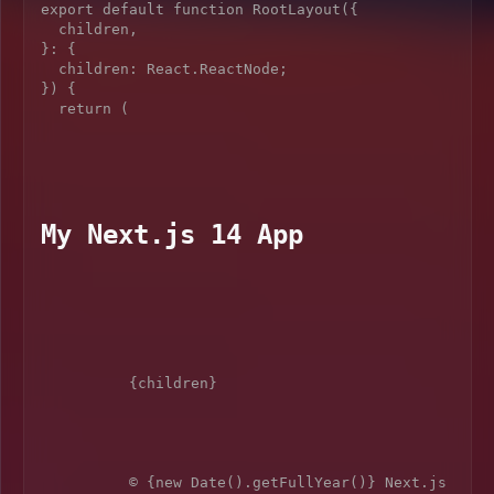
export default function RootLayout({

  children,

}: {

  children: React.ReactNode;

}) {

  return (

My Next.js 14 App
          {children}

          © {new Date().getFullYear()} Next.js 