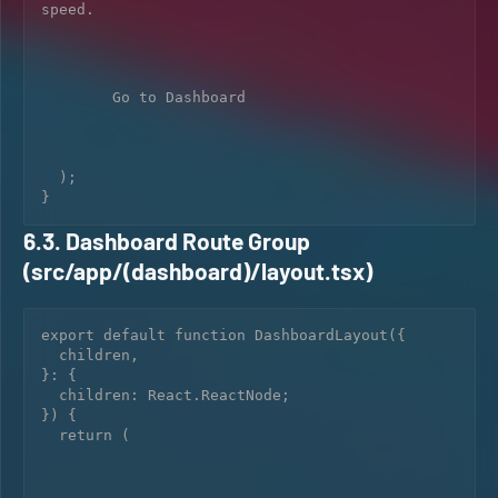
speed.
        Go to Dashboard

  );

6.3. Dashboard Route Group
(src/app/(dashboard)/layout.tsx)
export default function DashboardLayout({

  children,

}: {

  children: React.ReactNode;

}) {

  return (
