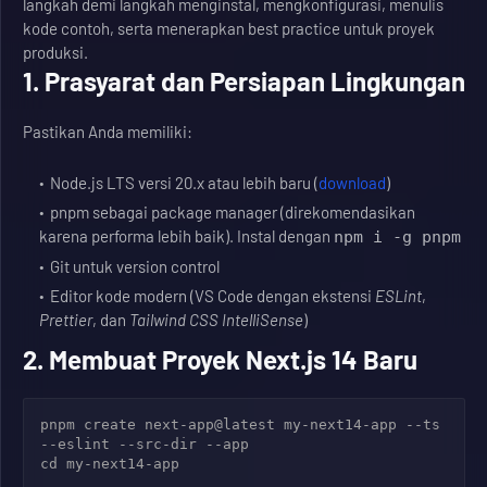
langkah demi langkah menginstal, mengkonfigurasi, menulis
kode contoh, serta menerapkan best practice untuk proyek
produksi.
1. Prasyarat dan Persiapan Lingkungan
Pastikan Anda memiliki:
Node.js LTS versi 20.x atau lebih baru (
download
)
pnpm sebagai package manager (direkomendasikan
karena performa lebih baik). Instal dengan
npm i -g pnpm
Git untuk version control
Editor kode modern (VS Code dengan ekstensi
ESLint
,
Prettier
, dan
Tailwind CSS IntelliSense
)
2. Membuat Proyek Next.js 14 Baru
pnpm create next-app@latest my-next14-app --ts 
--eslint --src-dir --app
