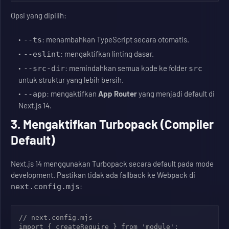
Opsi yang dipilih:
: menambahkan TypeScript secara otomatis.
--ts
: mengaktifkan linting dasar.
--eslint
: memindahkan semua kode ke folder
--src-dir
src
untuk struktur yang lebih bersih.
: mengaktifkan
App Router
yang menjadi default di
--app
Next.js 14.
3. Mengaktifkan Turbopack (Compiler
Default)
Next.js 14 menggunakan Turbopack secara default pada mode
development. Pastikan tidak ada fallback ke Webpack di
:
next.config.mjs
// next.config.mjs

import { createRequire } from 'module';
