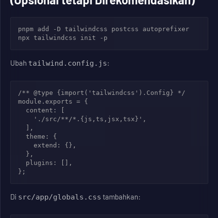
pnpm add -D tailwindcss postcss autoprefixer

Ubah
:
tailwind.config.js
/** @type {import('tailwindcss').Config} */

module.exports = {

  content: [

    './src/**/*.{js,ts,jsx,tsx}',

  ],

  theme: {

    extend: {},

  },

  plugins: [],

Di
tambahkan:
src/app/globals.css