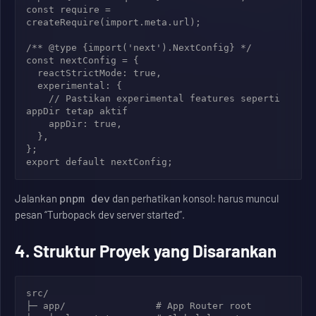
const require = 
createRequire(import.meta.url);

/** @type {import('next').NextConfig} */

const nextConfig = {

  reactStrictMode: true,

  experimental: {

    // Pastikan experimental features seperti 
appDir tetap aktif

    appDir: true,

  },

};

Jalankan
dan perhatikan konsol: harus muncul
pnpm dev
pesan “Turbopack dev server started”.
4. Struktur Proyek yang Disarankan
src/

├─ app/                # App Router root
