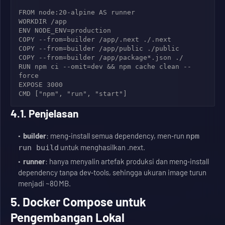
FROM node:20-alpine AS runner

WORKDIR /app

ENV NODE_ENV=production

COPY --from=builder /app/.next ./.next

COPY --from=builder /app/public ./public

COPY --from=builder /app/package*.json ./

RUN npm ci --omit=dev && npm cache clean --
force

EXPOSE 3000

CMD ["npm", "run", "start"]
4.1. Penjelasan
builder
: meng‑install semua dependency, men‑run
npm
untuk menghasilkan .next.
run build
runner
: hanya menyalin artefak produksi dan meng‑install
dependency tanpa dev‑tools, sehingga ukuran image turun
menjadi ~80 MB.
5. Docker Compose untuk
Pengembangan Lokal