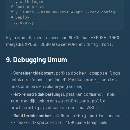
fly auth login

# Buat app baru

fly launch --name my-next14-app --copy-config

# Deploy

fly deploy
Fly.io otomatis meng‑expose port 8080; ubah
EXPOSE 3000
menjadi
atau set
env di
.
EXPOSE 8080
PORT
fly.toml
9. Debugging Umum
Container tidak start
: periksa
docker compose logs
untuk error “module not found”. Pastikan
node_modules
tidak ditimpa oleh volume yang kosong.
Hot‑reload tidak berfungsi
: pastikan
command: npm
dijalankan dan
di
run dev
watchOptions.poll
di‑set ke
pada WSL2.
next.config.js
true
Build terlalu lambat
: aktifkan
(pnpm) dan gunakan
turbo
pada tahap build.
--max-old-space-size=4096