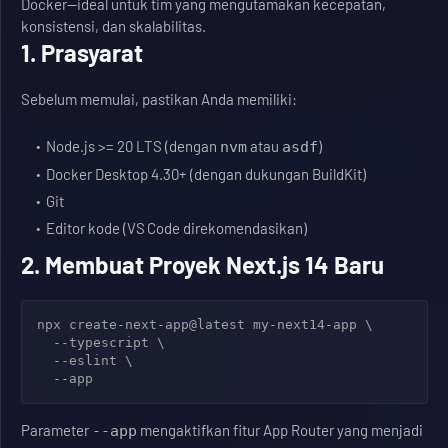
Docker—ideal untuk tim yang mengutamakan kecepatan,
konsistensi, dan skalabilitas.
1. Prasyarat
Sebelum memulai, pastikan Anda memiliki:
Node.js >= 20 LTS (dengan
atau
)
nvm
asdf
Docker Desktop 4.30+ (dengan dukungan BuildKit)
Git
Editor kode (VS Code direkomendasikan)
2. Membuat Proyek Next.js 14 Baru
npx create-next-app@latest my-next14-app \

  --typescript \

  --eslint \

  --app
Parameter
mengaktifkan fitur App Router yang menjadi
--app