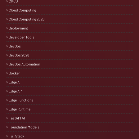
CI/CD
Cloud Computing
Cloud Computing 2026
Deployment
Developer Tools
DevOps
DevOps 2026
DevOps Automation
Docker
Edge AI
Edge API
Edge Functions
Edge Runtime
FastAPI AI
Foundation Models
Full Stack