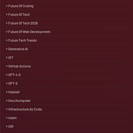
Future Of Coding
Future Of Tech
Future Of Tech 2026
Future Of Web Development
Future Tech Trends
Generative AI
GIT
GitHub Actions
GPT-4.5
GPT-5
Haskell
Ilmu Komputer
Infrastructure As Code
Islam
ISR