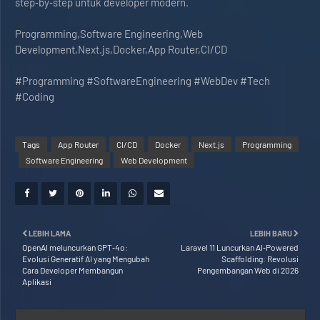
step‑by‑step untuk developer modern.
Programming,Software Engineering,Web
Development,Next.js,Docker,App Router,CI/CD
#Programming #SoftwareEngineering #WebDev #Tech
#Coding
Tags
App Router
CI/CD
Docker
Next.js
Programming
Software Engineering
Web Development
LEBIH LAMA
LEBIH BARU
OpenAI meluncurkan GPT‑4o:
Laravel 11 Luncurkan AI‑Powered
Evolusi Generatif AI yang Mengubah
Scaffolding: Revolusi
Cara Developer Membangun
Pengembangan Web di 2026
Aplikasi