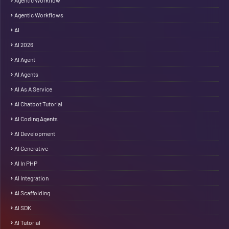
Agentic Workflow
Agentic Workflows
AI
AI 2026
AI Agent
AI Agents
AI As A Service
AI Chatbot Tutorial
AI Coding Agents
AI Development
AI Generative
AI In PHP
AI Integration
AI Scaffolding
AI SDK
AI Tutorial