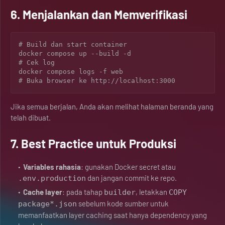
6. Menjalankan dan Memverifikasi
# Build dan start container

docker compose up --build -d

# Cek log

docker compose logs -f web

# Buka browser ke http://localhost:3000
Jika semua berjalan, Anda akan melihat halaman beranda yang
telah dibuat.
7. Best Practice untuk Produksi
Variables rahasia
: gunakan Docker secret atau
dan jangan commit ke repo.
.env.production
Cache layer
: pada tahap
, letakkan
builder
COPY
sebelum kode sumber untuk
package*.json
memanfaatkan layer caching saat hanya dependency yang