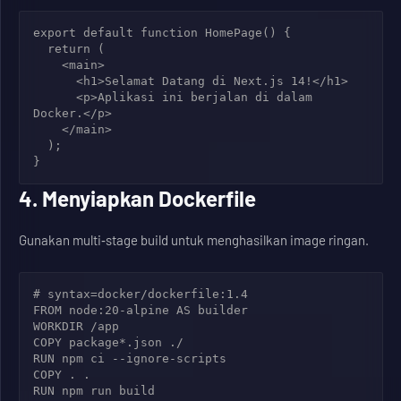
export default function HomePage() {

  return (

    <main>

      <h1>Selamat Datang di Next.js 14!</h1>

      <p>Aplikasi ini berjalan di dalam 
Docker.</p>

    </main>

  );

}
4. Menyiapkan Dockerfile
Gunakan multi‑stage build untuk menghasilkan image ringan.
# syntax=docker/dockerfile:1.4

FROM node:20-alpine AS builder

WORKDIR /app

COPY package*.json ./

RUN npm ci --ignore-scripts

COPY . .

RUN npm run build
