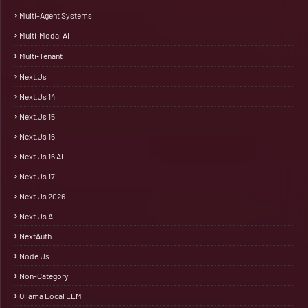
Multi-Agent Systems
Multi‑Modal AI
Multi‑Tenant
Next.js
Next.js 14
Next.js 15
Next.js 16
Next.js 16 AI
Next.js 17
Next.js 2026
Next.js AI
NextAuth
Node.js
Non-Category
Ollama Local LLM