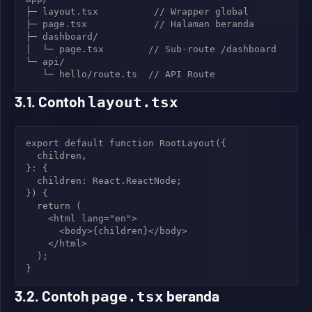
├─ layout.tsx          // Wrapper global

├─ page.tsx            // Halaman beranda

├─ dashboard/

│  └─ page.tsx        // Sub‑route /dashboard

└─ api/

   └─ hello/route.ts  // API Route
3.1. Contoh
layout.tsx
export default function RootLayout({

  children,

}: {

  children: React.ReactNode;

}) {

  return (

    <html lang="en">

      <body>{children}</body>

    </html>

  );

}
3.2. Contoh
beranda
page.tsx