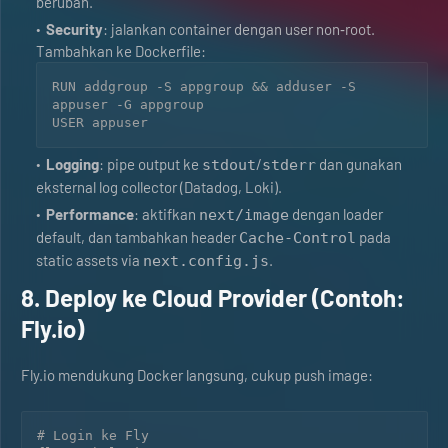
berubah.
Security
: jalankan container dengan user non‑root.
Tambahkan ke Dockerfile:
RUN addgroup -S appgroup && adduser -S 
appuser -G appgroup

USER appuser
Logging
: pipe output ke
/
dan gunakan
stdout
stderr
eksternal log collector (Datadog, Loki).
Performance
: aktifkan
dengan loader
next/image
default, dan tambahkan header
pada
Cache-Control
static assets via
.
next.config.js
8. Deploy ke Cloud Provider (Contoh:
Fly.io)
Fly.io mendukung Docker langsung, cukup push image:
# Login ke Fly
