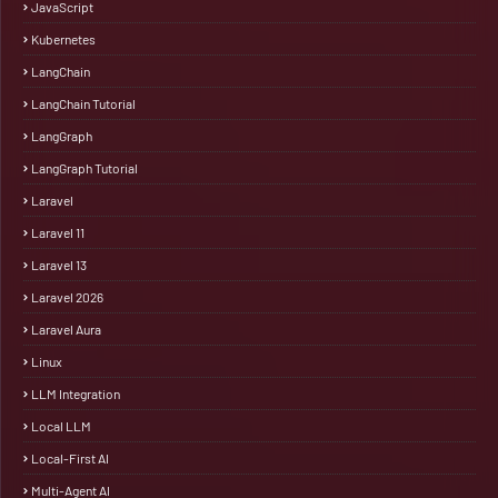
JavaScript
Kubernetes
LangChain
LangChain Tutorial
LangGraph
LangGraph Tutorial
Laravel
Laravel 11
Laravel 13
Laravel 2026
Laravel Aura
Linux
LLM Integration
Local LLM
Local-First AI
Multi-Agent AI