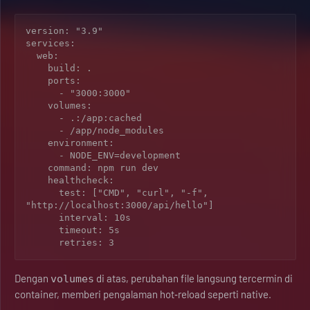
version: "3.9"

services:

  web:

    build: .

    ports:

      - "3000:3000"

    volumes:

      - .:/app:cached

      - /app/node_modules

    environment:

      - NODE_ENV=development

    command: npm run dev

    healthcheck:

      test: ["CMD", "curl", "-f", 
"http://localhost:3000/api/hello"]

      interval: 10s

      timeout: 5s

      retries: 3
Dengan
di atas, perubahan file langsung tercermin di
volumes
container, memberi pengalaman hot‑reload seperti native.