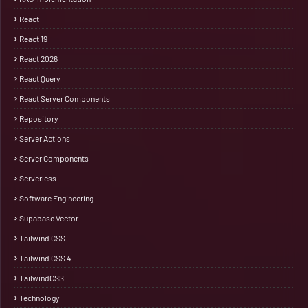
React
React 19
React 2026
React Query
React Server Components
Repository
Server Actions
Server Components
Serverless
Software Engineering
Supabase Vector
Tailwind CSS
Tailwind CSS 4
TailwindCSS
Technology