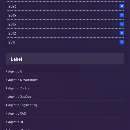
2023
11
2015
2
2013
3
2012
8
2011
5
Label
Agentic AI
Agentic AI Workflow
Agentic Coding
Agentic DevOps
Agentic Engineering
Agentic RAG
Agentic UI