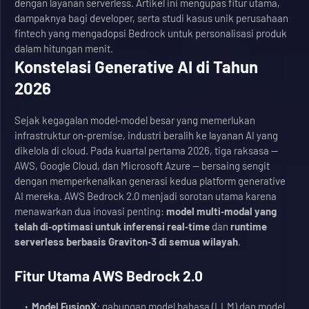
dengan layanan serverless. Artikel ini mengupas fitur utama,
dampaknya bagi developer, serta studi kasus unik perusahaan
fintech yang mengadopsi Bedrock untuk personalisasi produk
dalam hitungan menit.
Konstelasi Generative AI di Tahun
2026
Sejak kegagalan model‑model besar yang memerlukan
infrastruktur on‑premise, industri beralih ke layanan AI yang
dikelola di cloud. Pada kuartal pertama 2026, tiga raksasa —
AWS, Google Cloud, dan Microsoft Azure — bersaing sengit
dengan memperkenalkan generasi kedua platform generative
AI mereka. AWS Bedrock 2.0 menjadi sorotan utama karena
menawarkan dua inovasi penting:
model multi‑modal yang
telah di‑optimasi untuk inferensi real‑time
dan
runtime
serverless berbasis Graviton‑3 di semua wilayah
.
Fitur Utama AWS Bedrock 2.0
Model FusionX
: gabungan model bahasa (LLM) dan model