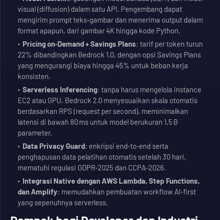
visual (diffusion) dalam satu API. Pengembang dapat
mengirim prompt teks‑gambar dan menerima output dalam
format apapun, dari gambar 4K hingga kode Python.
Pricing on‑Demand + Savings Plans
: tarif per token turun
22% dibandingkan Bedrock 1.0, dengan opsi Savings Plans
yang mengurangi biaya hingga 45% untuk beban kerja
konsisten.
Serverless Inferencing
: tanpa harus mengelola instance
EC2 atau GPU, Bedrock 2.0 menyesuaikan skala otomatis
berdasarkan RPS (request per second), meminimalkan
latensi di bawah 80 ms untuk model berukuran 1,5 B
parameter.
Data Privacy Guard
: enkripsi end‑to‑end serta
penghapusan data pelatihan otomatis setelah 30 hari,
mematuhi regulasi GDPR‑2025 dan CCPA‑2026.
Integrasi Native dengan AWS Lambda, Step Functions,
dan Amplify
: memudahkan pembuatan workflow AI‑first
yang sepenuhnya serverless.