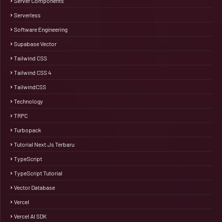
Server Components
Serverless
Software Engineering
Supabase Vector
Tailwind CSS
Tailwind CSS 4
TailwindCSS
Technology
TRPC
Turbopack
Tutorial Next.js Terbaru
TypeScript
TypeScript Tutorial
Vector Database
Vercel
Vercel AI SDK