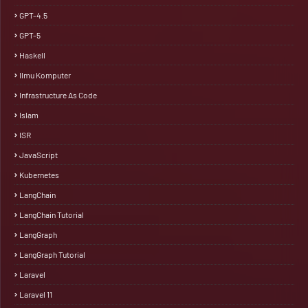
GPT-4.5
GPT-5
Haskell
Ilmu Komputer
Infrastructure As Code
Islam
ISR
JavaScript
Kubernetes
LangChain
LangChain Tutorial
LangGraph
LangGraph Tutorial
Laravel
Laravel 11