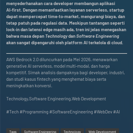
menyederhanakan cara developer membangun aplikasi
AI‑first. Dengan memanfaatkan layanan serverless, startup
dapat mempercepat time‑to‑market, mengurangi biaya, dan
tetap patuh pada regulasi data. Meskipun tantangan seperti
lock‑in dan latensi edge masih ada, tren ini jelas menegaskan
bahwa masa depan
Technology
dan
Software Engineering
akan sangat dipengaruhi oleh platform AI terkelola di cloud.
AWS Bedrock 2.0 diluncurkan pada Mei 2026, menawarkan
generative AI serverless, model multi‑modal, dan harga
kompetitif. Simak analisis dampaknya bagi developer, industri,
dan studi kasus fintech yang menghemat biaya serta
meningkatkan konversi.
Technology,Software Engineering,Web Development
#Tech #Programming #SoftwareEngineering #WebDev #AI
Tags
Software Engineering
Technology
Web Development