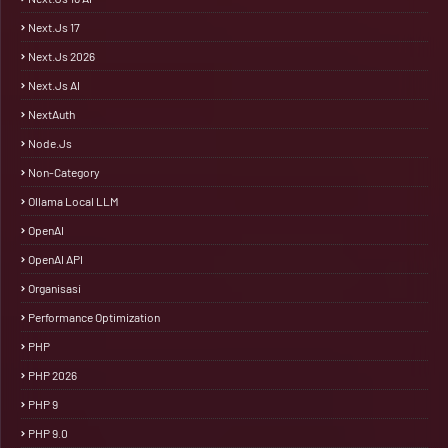
Next.js 17
Next.js 2026
Next.js AI
NextAuth
Node.js
Non-Category
Ollama Local LLM
OpenAI
OpenAI API
Organisasi
Performance Optimization
PHP
PHP 2026
PHP 9
PHP 9.0