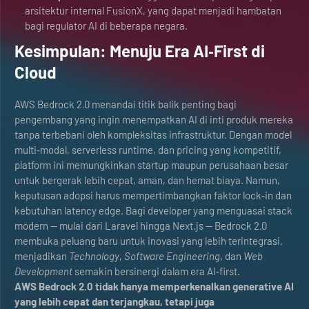
arsitektur internal FusionX, yang dapat menjadi hambatan
bagi regulator AI di beberapa negara.
Kesimpulan: Menuju Era AI‑First di
Cloud
AWS Bedrock 2.0 menandai titik balik penting bagi
pengembang yang ingin menempatkan AI di inti produk mereka
tanpa terbebani oleh kompleksitas infrastruktur. Dengan model
multi‑modal, serverless runtime, dan pricing yang kompetitif,
platform ini memungkinkan startup maupun perusahaan besar
untuk bergerak lebih cepat, aman, dan hemat biaya. Namun,
keputusan adopsi harus mempertimbangkan faktor lock‑in dan
kebutuhan latency edge. Bagi developer yang menguasai stack
modern — mulai dari Laravel hingga Next.js — Bedrock 2.0
membuka peluang baru untuk inovasi yang lebih terintegrasi,
menjadikan
Technology
,
Software Engineering
, dan
Web
Development
semakin bersinergi dalam era AI‑first.
AWS Bedrock 2.0 tidak hanya memperkenalkan generative AI
yang lebih cepat dan terjangkau, tetapi juga