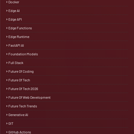
Docker
Edge AI
Edge API
Edge Functions
Edge Runtime
FastAPI AI
Foundation Models
Full Stack
Future Of Coding
Future Of Tech
Future Of Tech 2026
Future Of Web Development
Future Tech Trends
Generative AI
GIT
GitHub Actions