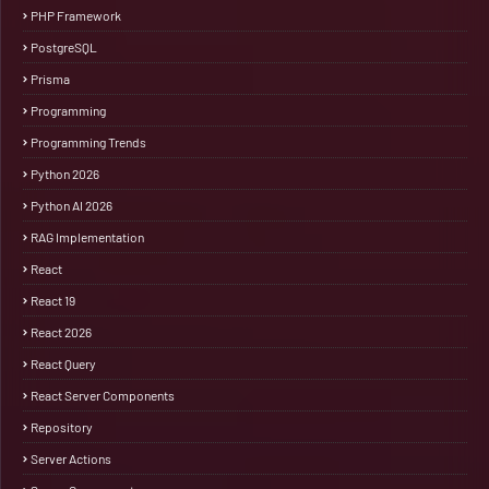
PHP Framework
PostgreSQL
Prisma
Programming
Programming Trends
Python 2026
Python AI 2026
RAG Implementation
React
React 19
React 2026
React Query
React Server Components
Repository
Server Actions