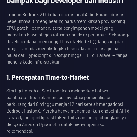
Dampak bagi Developer dan Industri
Dengan Bedrock 2.0, beban operasional AI berkurang drastis.
Sebelumnya, tim engineering harus memikirkan provisioning
GPU, patch keamanan, serta penyimpanan model yang
memakan biaya hingga ratusan ribu dolar per tahun. Sekarang,
developer dapat memanggil
langsung dari
InvokeModel()
fungsi Lambda, menulis logika bisnis dalam bahasa pilihan —
mulai dari TypeScript di Next.js hingga PHP di Laravel — tanpa
menulis kode infra‑struktur.
1. Percepatan Time‑to‑Market
Startup fintech di San Francisco melaporkan bahwa
pembuatan fitur rekomendasi investasi personalisasi
berkurang dari 8 minggu menjadi 2 hari setelah mengadopsi
Bedrock FusionX. Mereka hanya menambahkan endpoint API di
Laravel, mengonfigurasi token limit, dan menghubungkannya
dengan Amazon DynamoDB untuk menyimpan skor
rekomendasi.