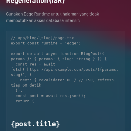
Regeneration (ISR)
Gunakan Edge Runtime untuk halaman yang tidak
membutuhkan akses database intensif:
// app/blog/[slug]/page.tsx

export const runtime = 'edge';

export default async function BlogPost({ 
params }: { params: { slug: string } }) {

  const res = await 
fetch(`https://api.example.com/posts/${params.
slug}`, {

    next: { revalidate: 60 } // ISR, refresh 
tiap 60 detik

  });

  const post = await res.json();

  return (

{post.title}