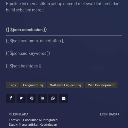
Pipeline ini memastikan setiap commit melewati lint, test, dan
build sebelum merge.
{{ $json.conclusion }}
{{ $json.seo.meta_description }}
{{ $json.seo.keywords }}
{{ $json.hashtags }}
Tags
Programming
Software Engineering
Web Development
LEBIH LAMA
LEBIH BARU
Laravel 11 Luncurkan AI‑Integrated
Stack: Menghadirkan Kecerdasan