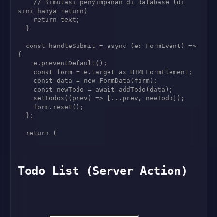
    // Simulasi penyimpanan di database (di 
sini hanya return)

    return text;

  }

  const handleSubmit = async (e: FormEvent) => 
{

    e.preventDefault();

    const form = e.target as HTMLFormElement;

    const data = new FormData(form);

    const newTodo = await addTodo(data);

    setTodos((prev) => [...prev, newTodo]);

    form.reset();

  };

  return (

Todo List (Server Action)