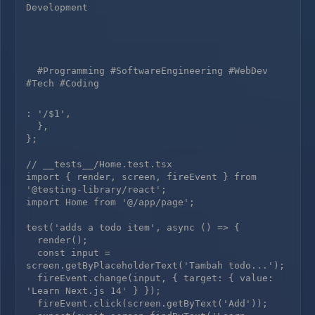
Development

  #Programming #SoftwareEngineering #WebDev 
: '
/$1',

  },

};

// __tests__/Home.test.tsx

import { render, screen, fireEvent } from 
'@testing-library/react';

import Home from '@/app/page';

test('adds a todo item', async () => {

  render(
);

  const input = 
screen.getByPlaceholderText('Tambah todo...');

  fireEvent.change(input, { target: { value: 
'Learn Next.js 14' } });

  fireEvent.click(screen.getByText('Add'));
