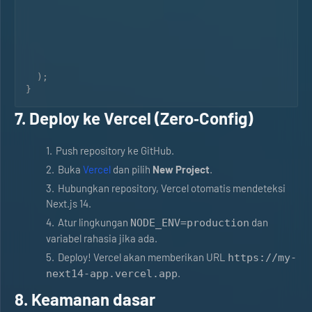
  );

7. Deploy ke Vercel (Zero‑Config)
Push repository ke GitHub.
Buka
Vercel
dan pilih
New Project
.
Hubungkan repository, Vercel otomatis mendeteksi
Next.js 14.
Atur lingkungan
dan
NODE_ENV=production
variabel rahasia jika ada.
Deploy! Vercel akan memberikan URL
https://my-
.
next14-app.vercel.app
8. Keamanan dasar