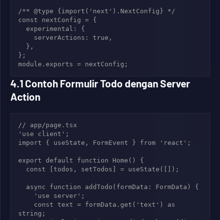
/** @type {import('next').NextConfig} */

const nextConfig = {

  experimental: {

    serverActions: true,

  },

};

module.exports = nextConfig;
4.1 Contoh Formulir Todo dengan Server
Action
// app/page.tsx

'use client';

import { useState, FormEvent } from 'react';

export default function Home() {

  const [todos, setTodos] = useState
([]);

  async function addTodo(formData: FormData) {

    'use server';

    const text = formData.get('text') as 
string;
