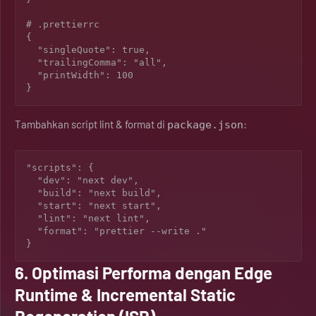
# .prettierrc

{

  "singleQuote": true,

  "trailingComma": "all",

  "printWidth": 100

Tambahkan script lint & format di
:
package.json
"scripts": {

  "dev": "next dev",

  "build": "next build",

  "start": "next start",

  "lint": "next lint",

  "format": "prettier --write ."

6. Optimasi Performa dengan Edge
Runtime & Incremental Static