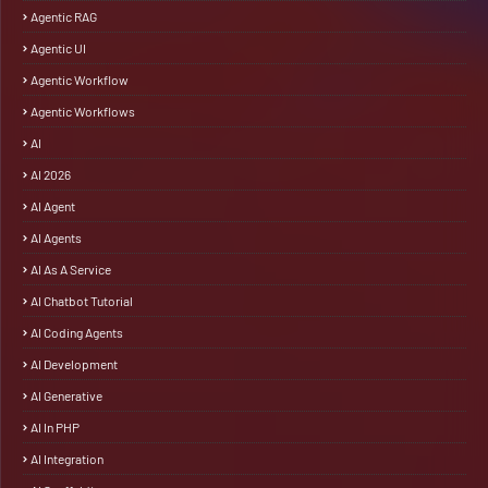
Agentic RAG
Agentic UI
Agentic Workflow
Agentic Workflows
AI
AI 2026
AI Agent
AI Agents
AI As A Service
AI Chatbot Tutorial
AI Coding Agents
AI Development
AI Generative
AI In PHP
AI Integration