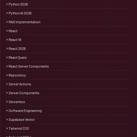
Python 2026
Python AI 2026
RAG Implementation
React
React 19
React 2026
React Query
React Server Components
Repository
Server Actions
Server Components
Serverless
Software Engineering
Supabase Vector
Tailwind CSS