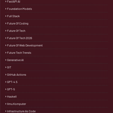
FastAPI AI
Foundation Models
Full Stack
Future Of Coding
Future Of Tech
Future Of Tech 2026
Future Of Web Development
Future Tech Trends
Generative AI
GIT
GitHub Actions
GPT-4.5
GPT-5
Haskell
Ilmu Komputer
Infrastructure As Code