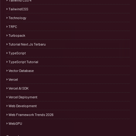
Tailwind CSS 4
TailwindCSS
Technology
TRPC
Turbopack
Tutorial Next.js Terbaru
TypeScript
TypeScript Tutorial
Vector Database
Vercel
Vercel AI SDK
Vercel Deployment
Web Development
Web Framework Trends 2026
WebGPU