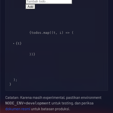
Add
        {todos.map((t, i) => (

{t}
        ))}

  );

Catatan: Karena masih experimental, pastikan environment
untuk testing, dan periksa
NODE_ENV=development
dokumen resmi
untuk batasan produksi.