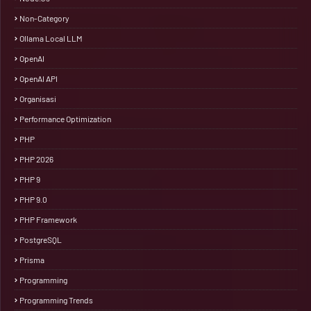
Non-Category
Ollama Local LLM
OpenAI
OpenAI API
Organisasi
Performance Optimization
PHP
PHP 2026
PHP 9
PHP 9.0
PHP Framework
PostgreSQL
Prisma
Programming
Programming Trends