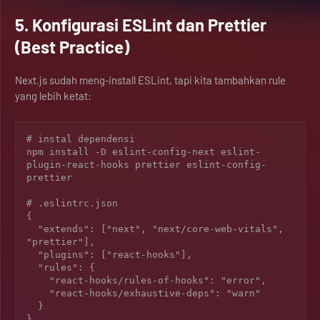
5. Konfigurasi ESLint dan Prettier
(Best Practice)
Next.js sudah meng‑install ESLint, tapi kita tambahkan rule
yang lebih ketat:
# instal dependensi

npm install -D eslint-config-next eslint-
plugin-react-hooks prettier eslint-config-
prettier

# .eslintrc.json

{

  "extends": ["next", "next/core-web-vitals", 
"prettier"],

  "plugins": ["react-hooks"],

  "rules": {

    "react-hooks/rules-of-hooks": "error",

    "react-hooks/exhaustive-deps": "warn"

  }

}
