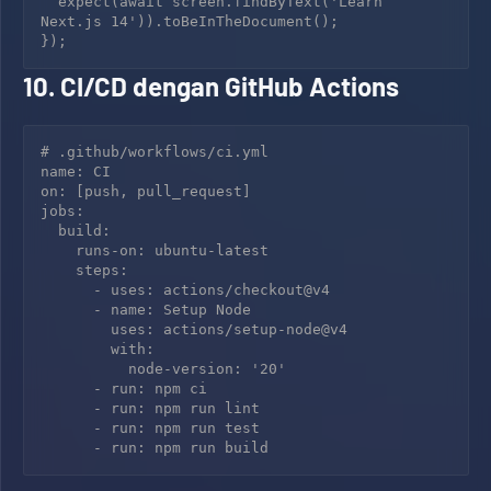
  expect(await screen.findByText('Learn 
Next.js 14')).toBeInTheDocument();

10. CI/CD dengan GitHub Actions
# .github/workflows/ci.yml

name: CI

on: [push, pull_request]

jobs:

  build:

    runs-on: ubuntu-latest

    steps:

      - uses: actions/checkout@v4

      - name: Setup Node

        uses: actions/setup-node@v4

        with:

          node-version: '20'

      - run: npm ci

      - run: npm run lint

      - run: npm run test
