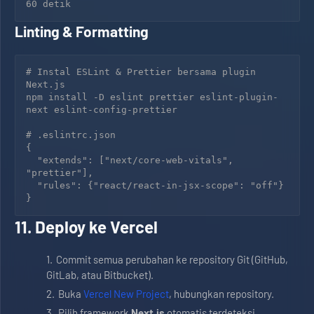
Linting & Formatting
# Instal ESLint & Prettier bersama plugin 
Next.js

npm install -D eslint prettier eslint-plugin-
next eslint-config-prettier

# .eslintrc.json

{

  "extends": ["next/core-web-vitals", 
"prettier"],

  "rules": {"react/react-in-jsx-scope": "off"}

11. Deploy ke Vercel
Commit semua perubahan ke repository Git (GitHub,
GitLab, atau Bitbucket).
Buka
Vercel New Project
, hubungkan repository.
Pilih framework
Next.js
otomatis terdeteksi.