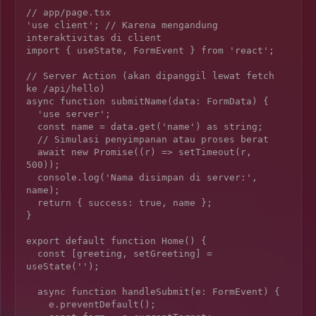
// app/page.tsx

'use client'; // Karena mengandung 
interaktivitas di client

import { useState, FormEvent } from 'react';

// Server Action (akan dipanggil lewat fetch 
ke /api/hello)

async function submitName(data: FormData) {

  'use server';

  const name = data.get('name') as string;

  // Simulasi penyimpanan atau proses berat

  await new Promise((r) => setTimeout(r, 
500));

  console.log('Nama disimpan di server:', 
name);

  return { success: true, name };

}

export default function Home() {

  const [greeting, setGreeting] = 
useState('');

  async function handleSubmit(e: FormEvent
) {

    e.preventDefault();
