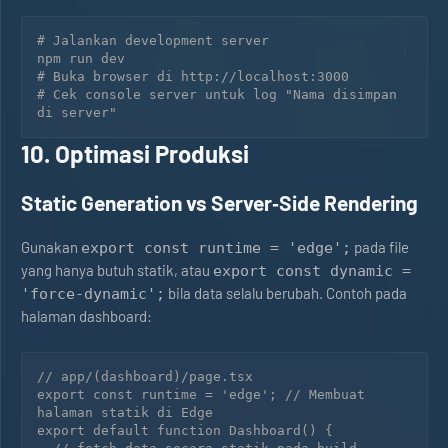
# Jalankan development server

npm run dev

# Buka browser di http://localhost:3000

# Cek console server untuk log "Nama disimpan 
10. Optimasi Produksi
Static Generation vs Server‑Side Rendering
Gunakan
pada file
export const runtime = 'edge';
yang hanya butuh statik, atau
export const dynamic =
bila data selalu berubah. Contoh pada
'force-dynamic';
halaman dashboard:
// app/(dashboard)/page.tsx

export const runtime = 'edge'; // Membuat 
halaman statik di Edge

export default function Dashboard() {
