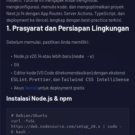
modern. Tutorial ini mengajak Anda menginstal,
mengkonfigurasi, menulis kode, dan mengoptimalkan proyek
Next.js 14 dengan App Router, Server Actions, TypeScript, dan
deployment ke Vercel, lengkap dengan best‑practice terkini.
1. Prasyarat dan Persiapan Lingkungan
Sebelum memulai, pastikan Anda memiliki:
Node.js v20.14 atau lebih baru (
)
node -v
Git
Editor kode (VS Code direkomendasikan) dengan ekstensi
,
, dan
ESLint
Prettier
Tailwind CSS IntelliSense
Akun
Vercel
untuk deployment gratis
Instalasi Node.js & npm
# Debian/Ubuntu

curl -fsSL 
https://deb.nodesource.com/setup_20.x | sudo -
E bash -
