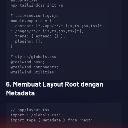
autoprefixer

npx tailwindcss init -p

# tailwind.config.cjs

module.exports = {

  content: ["./app/**/*.{js,ts,jsx,tsx}", 
"./pages/**/*.{js,ts,jsx,tsx}"],

  theme: { extend: {} },

  plugins: [],

};

# styles/globals.css

@tailwind base;

@tailwind components;

6. Membuat Layout Root dengan
Metadata
// app/layout.tsx

import './globals.css';

import type { Metadata } from 'next';
