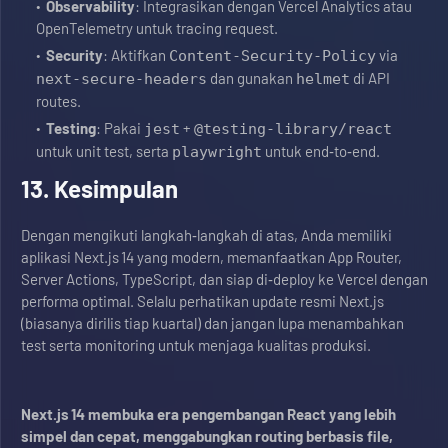
Observability
: Integrasikan dengan Vercel Analytics atau
OpenTelemetry untuk tracing request.
Security
: Aktifkan
via
Content‑Security‑Policy
dan gunakan
di API
next‑secure‑headers
helmet
routes.
Testing
: Pakai
+
jest
@testing-library/react
untuk unit test, serta
untuk end‑to‑end.
playwright
13. Kesimpulan
Dengan mengikuti langkah‑langkah di atas, Anda memiliki
aplikasi Next.js 14 yang modern, memanfaatkan App Router,
Server Actions, TypeScript, dan siap di‑deploy ke Vercel dengan
performa optimal. Selalu perhatikan update resmi Next.js
(biasanya dirilis tiap kuartal) dan jangan lupa menambahkan
test serta monitoring untuk menjaga kualitas produksi.
Next.js 14 membuka era pengembangan React yang lebih
simpel dan cepat, menggabungkan routing berbasis file,