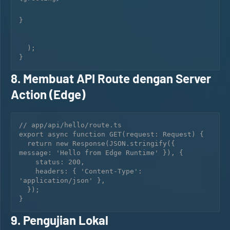
}

  );

8. Membuat API Route dengan Server
Action (Edge)
// app/api/hello/route.ts

export async function GET(request: Request) {

  return new Response(JSON.stringify({ 
message: 'Hello from Edge Runtime' }), {

    status: 200,

    headers: { 'Content-Type': 
'application/json' },

  });

9. Pengujian Lokal