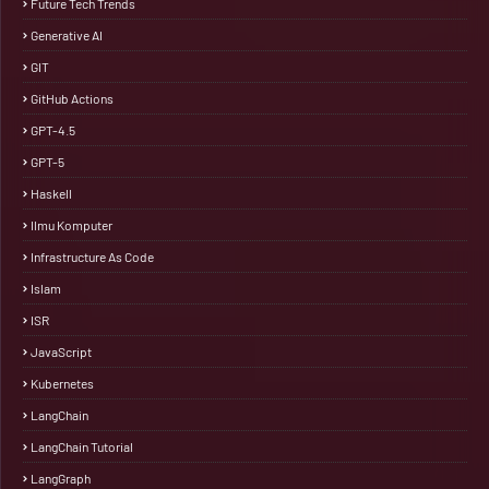
Future Tech Trends
Generative AI
GIT
GitHub Actions
GPT-4.5
GPT-5
Haskell
Ilmu Komputer
Infrastructure As Code
Islam
ISR
JavaScript
Kubernetes
LangChain
LangChain Tutorial
LangGraph