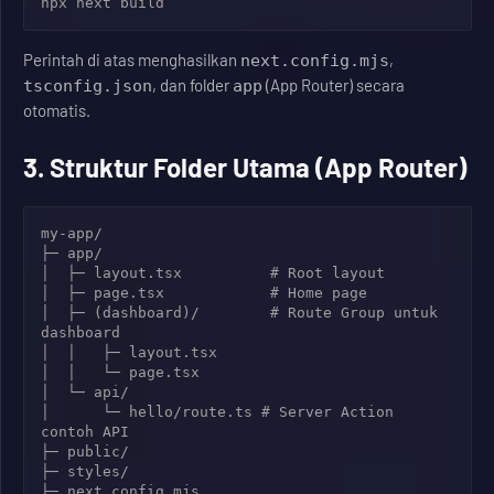
Perintah di atas menghasilkan
,
next.config.mjs
, dan folder
(App Router) secara
tsconfig.json
app
otomatis.
3. Struktur Folder Utama (App Router)
my-app/

├─ app/

│  ├─ layout.tsx          # Root layout

│  ├─ page.tsx            # Home page

│  ├─ (dashboard)/        # Route Group untuk 
dashboard

│  │   ├─ layout.tsx

│  │   └─ page.tsx

│  └─ api/

│      └─ hello/route.ts # Server Action 
contoh API

├─ public/

├─ styles/

├─ next.config.mjs
