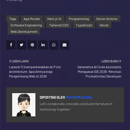
Tags
App Router
Next.js 14
Programming
Server Actions
Software Engineering
Tailwind CSS
TypeScript
Vercel
Web Development
LEBIH LAMA
LEBIH BARU
Laravel 11 memperkenalkan AI‑First
Generative AI Code Assistants
Architecture: Apa Artinya bagi
Menguasai IDE 2026: Revolusi
Pengembang Web di 2026
Produktivitas Developer
DIPOSTING OLEH
MUHAMMAD AKIL
Let's collaborate, innovate, and build the future of
technology together!