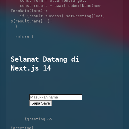
    const form = e.currentTarget;

    const result = await submitName(new 
FormData(form));

    if (result.success) setGreeting(`Hai, 
${result.name}!`);

  }

  return (

Selamat Datang di 
Next.js 14
Sapa Saya
      {greeting && 
{greeting}