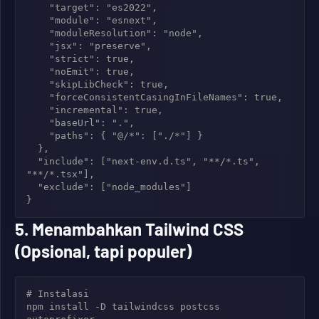
    "target": "es2022",

    "module": "esnext",

    "moduleResolution": "node",

    "jsx": "preserve",

    "strict": true,

    "noEmit": true,

    "skipLibCheck": true,

    "forceConsistentCasingInFileNames": true,

    "incremental": true,

    "baseUrl": ".",

    "paths": { "@/*": ["./*"] }

  },

  "include": ["next-env.d.ts", "**/*.ts", 
"**/*.tsx"],

  "exclude": ["node_modules"]

5. Menambahkan Tailwind CSS
(Opsional, tapi populer)
# Instalasi

npm install -D tailwindcss postcss 