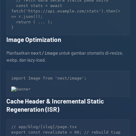
  // fetch data secara statik pada build

  const stats = await 
fetch('https://api.example.com/stats').then(r 
=> r.json());

  return ( ... );

Image Optimization
Manfaatkan
untuk gambar otomatis di‑resize,
next/image
webp, dan lazy‑load.
import Image from 'next/image';

Cache Header & Incremental Static
Regeneration (ISR)
// app/blog/[slug]/page.tsx

export const revalidate = 60; // rebuild tiap 