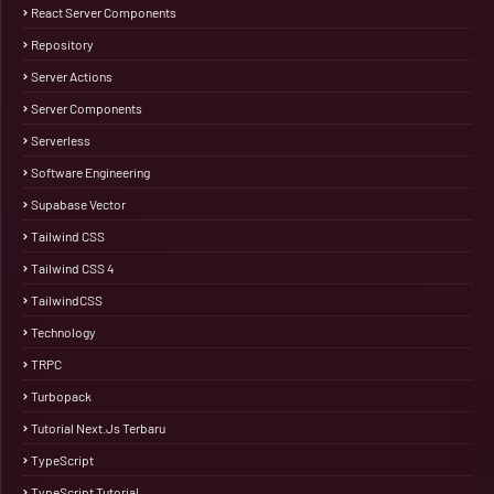
React Server Components
Repository
Server Actions
Server Components
Serverless
Software Engineering
Supabase Vector
Tailwind CSS
Tailwind CSS 4
TailwindCSS
Technology
TRPC
Turbopack
Tutorial Next.js Terbaru
TypeScript
TypeScript Tutorial