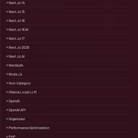
Next.js 14
Next.js 15
Next.js 16
Next.js 16 AI
Next.js 17
Next.js 2026
Next.js AI
NextAuth
Node.js
Non-Category
Ollama Local LLM
OpenAI
OpenAI API
Organisasi
Performance Optimization
PHP