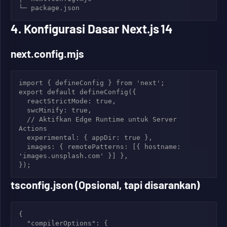
4. Konfigurasi Dasar Next.js 14
next.config.mjs
import { defineConfig } from 'next';

export default defineConfig({

  reactStrictMode: true,

  swcMinify: true,

  // Aktifkan Edge Runtime untuk Server 
Actions

  experimental: { appDir: true },

  images: { remotePatterns: [{ hostname: 
'images.unsplash.com' }] },

tsconfig.json (Opsional, tapi disarankan)
{

  "compilerOptions": {
