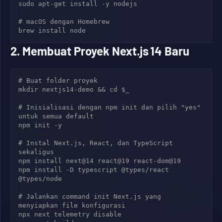
sudo apt-get install -y nodejs

# macOS dengan Homebrew

2. Membuat Proyek Next.js 14 Baru
# Buat folder proyek

mkdir nextjs14-demo && cd $_

# Inisialisasi dengan npm init dan pilih "yes" 
untuk semua default

npm init -y

# Instal Next.js, React, dan TypeScript 
sekaligus

npm install next@14 react@19 react-dom@19

npm install -D typescript @types/react 
@types/node

# Jalankan command init Next.js yang 
menyiapkan file konfigurasi

npx next telemetry disable
