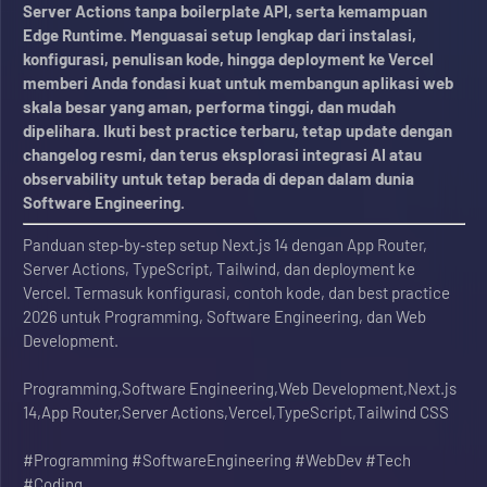
Server Actions tanpa boilerplate API, serta kemampuan
Edge Runtime. Menguasai setup lengkap dari instalasi,
konfigurasi, penulisan kode, hingga deployment ke Vercel
memberi Anda fondasi kuat untuk membangun aplikasi web
skala besar yang aman, performa tinggi, dan mudah
dipelihara. Ikuti best practice terbaru, tetap update dengan
changelog resmi, dan terus eksplorasi integrasi AI atau
observability untuk tetap berada di depan dalam dunia
Software Engineering.
Panduan step‑by‑step setup Next.js 14 dengan App Router,
Server Actions, TypeScript, Tailwind, dan deployment ke
Vercel. Termasuk konfigurasi, contoh kode, dan best practice
2026 untuk Programming, Software Engineering, dan Web
Development.
Programming,Software Engineering,Web Development,Next.js
14,App Router,Server Actions,Vercel,TypeScript,Tailwind CSS
#Programming #SoftwareEngineering #WebDev #Tech
#Coding