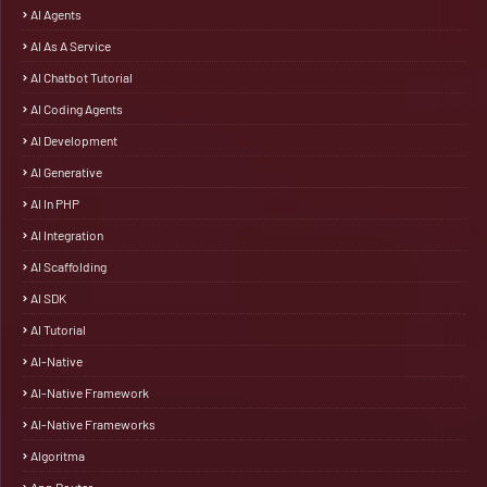
AI Agents
AI As A Service
AI Chatbot Tutorial
AI Coding Agents
AI Development
AI Generative
AI In PHP
AI Integration
AI Scaffolding
AI SDK
AI Tutorial
AI-Native
AI-Native Framework
AI-Native Frameworks
Algoritma