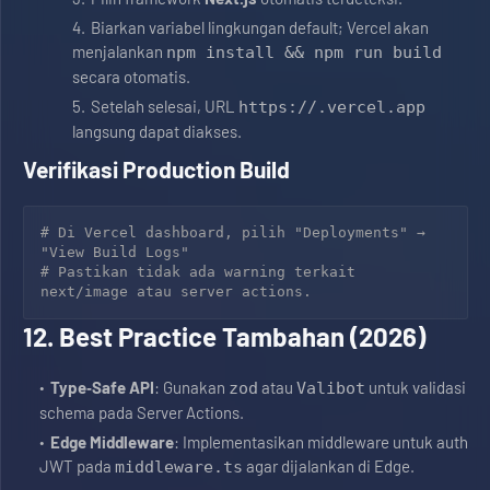
Biarkan variabel lingkungan default; Vercel akan
menjalankan
npm install && npm run build
secara otomatis.
Setelah selesai, URL
https://
.vercel.app
langsung dapat diakses.
Verifikasi Production Build
# Di Vercel dashboard, pilih "Deployments" → 
"View Build Logs"

# Pastikan tidak ada warning terkait 
next/image
 atau 
server actions
12. Best Practice Tambahan (2026)
Type‑Safe API
: Gunakan
atau
untuk validasi
zod
Valibot
schema pada Server Actions.
Edge Middleware
: Implementasikan middleware untuk auth
JWT pada
agar dijalankan di Edge.
middleware.ts