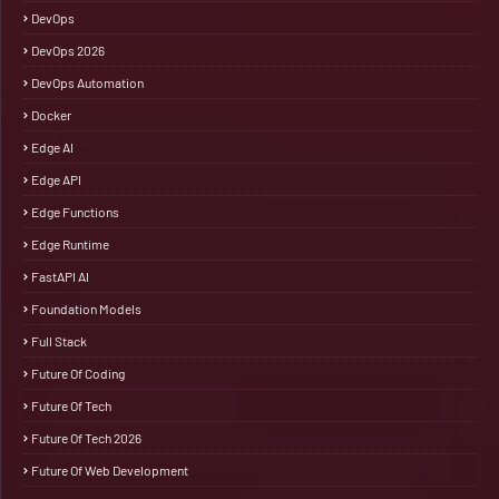
DevOps
DevOps 2026
DevOps Automation
Docker
Edge AI
Edge API
Edge Functions
Edge Runtime
FastAPI AI
Foundation Models
Full Stack
Future Of Coding
Future Of Tech
Future Of Tech 2026
Future Of Web Development