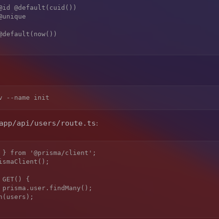
:
app/api/users/route.ts
 } from '@prisma/client';

smaClient();

GET() {
