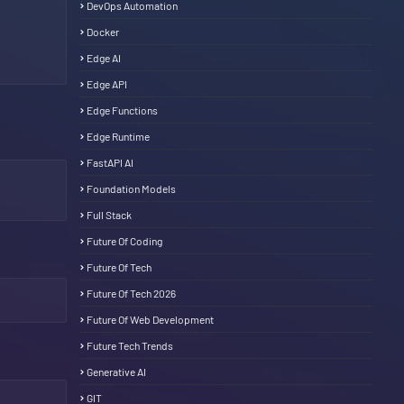
DevOps Automation
Docker
Edge AI
Edge API
Edge Functions
Edge Runtime
FastAPI AI
Foundation Models
Full Stack
Future Of Coding
Future Of Tech
Future Of Tech 2026
Future Of Web Development
Future Tech Trends
Generative AI
GIT