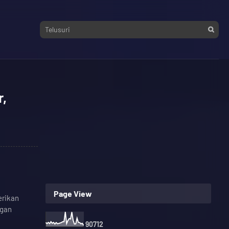
r,
Page View
erikan
ngan
9
0
7
1
2