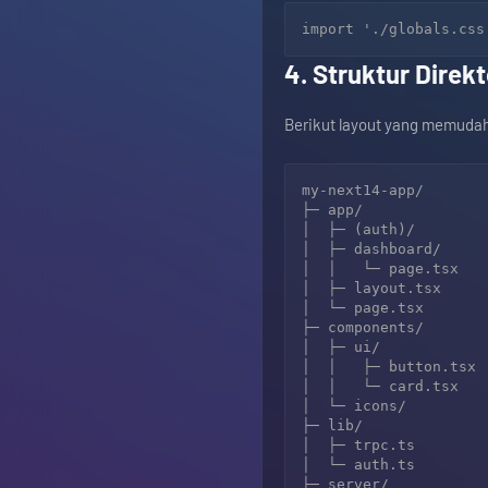
4. Struktur Direk
Berikut layout yang memudah
my-next14-app/

├─ app/

│  ├─ (auth)/        
│  ├─ dashboard/

│  │   └─ page.tsx

│  ├─ layout.tsx     
│  └─ page.tsx       
├─ components/

│  ├─ ui/

│  │   ├─ button.tsx

│  │   └─ card.tsx

│  └─ icons/

├─ lib/

│  ├─ trpc.ts        
│  └─ auth.ts        
├─ server/
