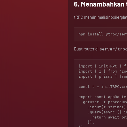
6. Menambahkan 
tRPC meminimalisir boilerplat
Buat router di
server/trp
import { initTRPC } f
import { z } from 'zod
import { prisma } fro
const t = initTRPC.cre
export const appRoute
  getUser: t.procedure

    .input(z.string())

    .query(async ({ input }) => {

      return await prisma.user.findUnique({ where: { id: input } });

    }),
