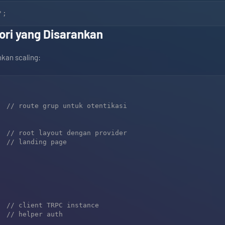
tori yang Disarankan
kan scaling:
  // route grup untuk otentikasi

  // root layout dengan provider

  // landing page

  // client TRPC instance

  // helper auth
