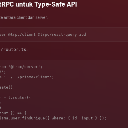
tRPC untuk Type‑Safe API
e antara client dan server.
:
c/router.ts
rom '@trpc/server';

';

m '../../prisma/client';

ate();

r = t.router({
