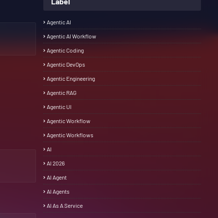
Label
Agentic AI
Agentic AI Workflow
Agentic Coding
Agentic DevOps
Agentic Engineering
Agentic RAG
Agentic UI
Agentic Workflow
Agentic Workflows
AI
AI 2026
AI Agent
AI Agents
AI As A Service