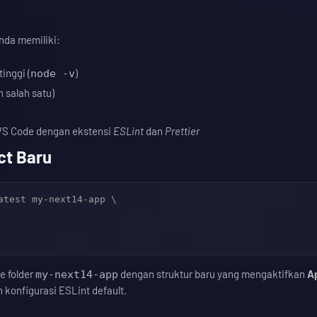
nda memiliki:
tinggi (
)
node -v
h salah satu)
 VS Code dengan ekstensi
ESLint
dan
Prettier
ct Baru
atest my-next14-app \

e folder
dengan struktur baru yang mengaktifkan
A
my-next14-app
n konfigurasi ESLint default.