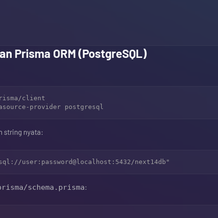
kan Prisma ORM (PostgreSQL)
isma/client

 string nyata:
:
prisma/schema.prisma