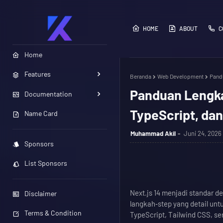
HOME
ABOUT
C
Home
Features
Beranda
Web Development
Pandu
Panduan Lengka
Documentation
TypeScript, dan
Name Card
Muhammad Akil
Juni 24, 2026
Sponsors
List Sponsors
Next.js 14 menjadi standar d
Disclaimer
langkah‑step yang detail un
Terms & Condition
TypeScript, Tailwind CSS, se