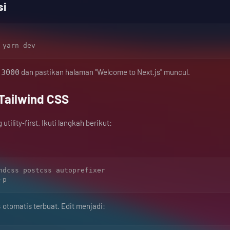
si
dan pastikan halaman "Welcome to Next.js" muncul.
:3000
Tailwind CSS
ility‑first. Ikuti langkah berikut:
ndcss postcss autoprefixer

otomatis terbuat. Edit menjadi:
s