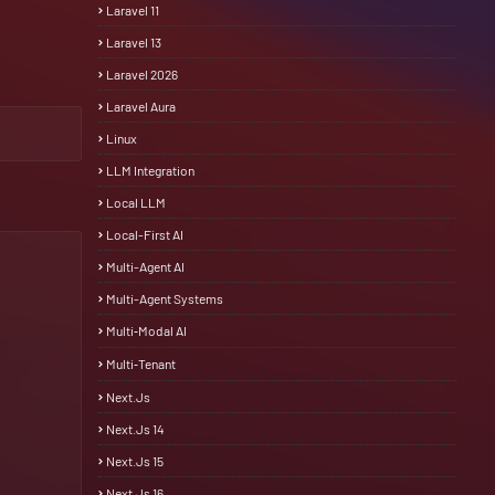
Laravel 11
Laravel 13
Laravel 2026
Laravel Aura
Linux
LLM Integration
Local LLM
Local-First AI
Multi-Agent AI
Multi-Agent Systems
Multi‑Modal AI
Multi‑Tenant
Next.js
Next.js 14
Next.js 15
Next.js 16