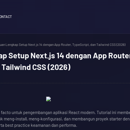
ONTACT
an Lengkap Setup Next.js 14 dengan App Router, TypeScript, dan Tailwind CSS (2026)
p Setup Next.js 14 dengan App Route
 Tailwind CSS (2026)
e facto untuk pengembangan aplikasi React modern. Tutorial ini memb
tuk meng‑install, meng‑konfigurasi, dan membangun proyek starter de
rta best practice keamanan dan performa.