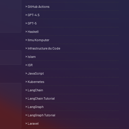
GitHub Actions
GPT-4.5
GPT-5
Haskell
Ilmu Komputer
Infrastructure As Code
Islam
ISR
JavaScript
Kubernetes
LangChain
LangChain Tutorial
LangGraph
LangGraph Tutorial
Laravel