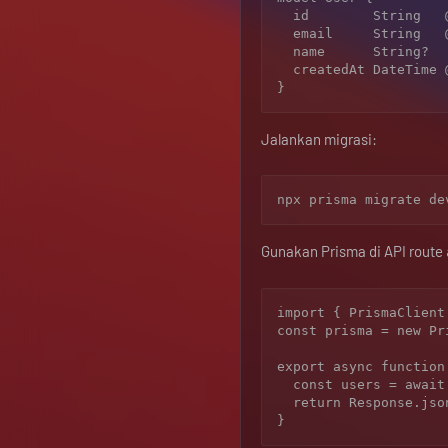
  id        String   @id @default(cuid())

  email     String   @unique

  name      String?

  createdAt DateTime @default(now())

Jalankan migrasi:
Gunakan Prisma di API route
import { PrismaClient
const prisma = new Pri
export async function 
  const users = await prisma.user.findMany();

  return Response.json(users);
