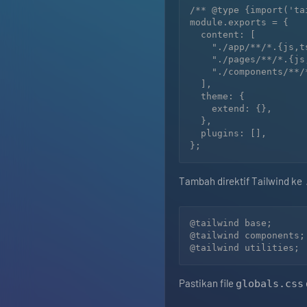
/** @type {import('ta
module.exports = {

  content: [

    "./app/**/*.{js,ts,jsx,tsx}",

    "./pages/**/*.{js,ts,jsx,tsx}",

    "./components/**/*.{js,ts,jsx,tsx}"

  ],

  theme: {

    extend: {},

  },

  plugins: [],

Tambah direktif Tailwind ke
@tailwind base;

@tailwind components;

Pastikan file
globals.css