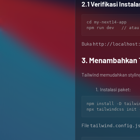
2.1 Verifikasi Instala
cd my-next14-app

Buka
http://localhost
3. Menambahkan 
Tailwind memudahkan styling ut
Instalasi paket:
npm install -D tailwi
File
tailwind.config.j