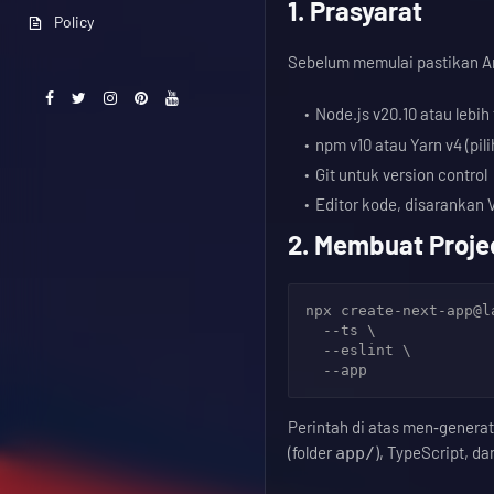
1. Prasyarat
Policy
Sebelum memulai pastikan A
Node.js v20.10 atau lebih 
npm v10 atau Yarn v4 (pili
Git untuk version control
Editor kode, disarankan
2. Membuat Proje
npx create-next-app@l
  --ts \

  --eslint \

Perintah di atas men‑generat
(folder
), TypeScript, da
app/