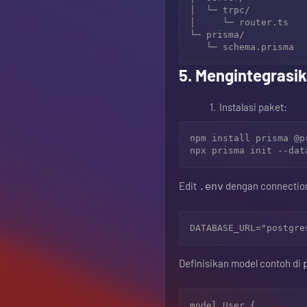
│  └─ trpc/

│     └─ router.ts

└─ prisma/

5. Mengintegrasi
Instalasi paket:
npm install prisma @pr
Edit
dengan connection
.env
Definisikan model contoh di
model User {
