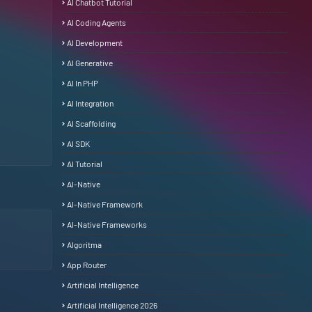
AI Chatbot Tutorial
AI Coding Agents
AI Development
AI Generative
AI In PHP
AI Integration
AI Scaffolding
AI SDK
AI Tutorial
AI-Native
AI-Native Framework
AI-Native Frameworks
Algoritma
App Router
Artificial Intelligence
Artificial Intelligence 2026