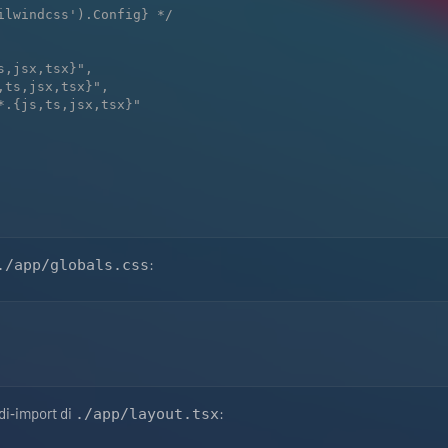
ilwindcss').Config} */

:
./app/globals.css
di‑import di
:
./app/layout.tsx