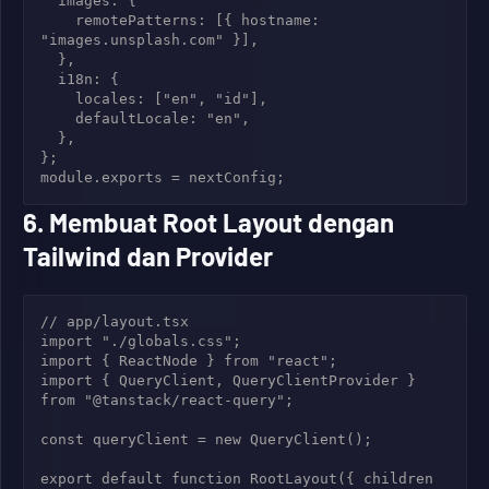
  images: {

    remotePatterns: [{ hostname: 
"images.unsplash.com" }],

  },

  i18n: {

    locales: ["en", "id"],

    defaultLocale: "en",

  },

};

6. Membuat Root Layout dengan
Tailwind dan Provider
// app/layout.tsx

import "./globals.css";

import { ReactNode } from "react";

import { QueryClient, QueryClientProvider } 
from "@tanstack/react-query";

const queryClient = new QueryClient();

export default function RootLayout({ children 