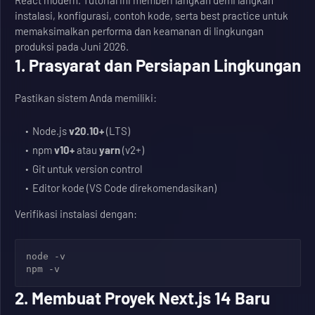
React modern. Tutorial ini memberi langkah demi langkah
instalasi, konfigurasi, contoh kode, serta best practice untuk
memaksimalkan performa dan keamanan di lingkungan
produksi pada Juni 2026.
1. Prasyarat dan Persiapan Lingkungan
Pastikan sistem Anda memiliki:
Node.js
v20.10+
(LTS)
npm
v10+
atau
yarn
(v2+)
Git untuk version control
Editor kode (VS Code direkomendasikan)
Verifikasi instalasi dengan:
node -v

2. Membuat Proyek Next.js 14 Baru