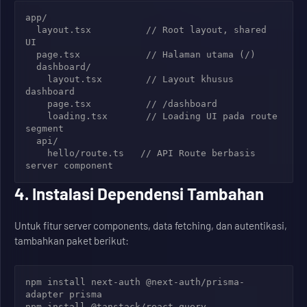
app/

  layout.tsx          // Root layout, shared 
UI

  page.tsx            // Halaman utama (/) 

  dashboard/

    layout.tsx        // Layout khusus 
dashboard

    page.tsx          // /dashboard

    loading.tsx       // Loading UI pada route 
segment

  api/

    hello/route.ts   // API Route berbasis 
4. Instalasi Dependensi Tambahan
Untuk fitur server components, data fetching, dan autentikasi,
tambahkan paket berikut:
npm install next-auth @next-auth/prisma-
adapter prisma

npm install @tanstack/react-query
