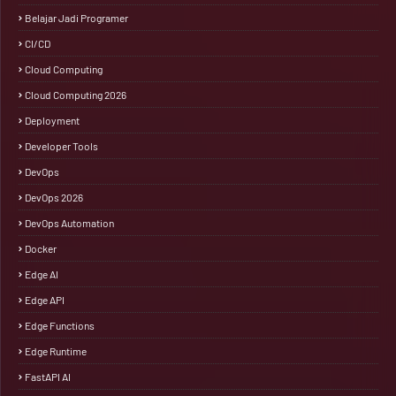
Belajar Jadi Programer
CI/CD
Cloud Computing
Cloud Computing 2026
Deployment
Developer Tools
DevOps
DevOps 2026
DevOps Automation
Docker
Edge AI
Edge API
Edge Functions
Edge Runtime
FastAPI AI