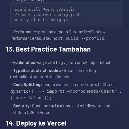
npm install @sentry/nextjs

// sentry.server.config.js & 
Performance profiling dengan Chrome DevTools →
Performance tab, atau
.
next build --profile
13. Best Practice Tambahan
Folder alias
via
untuk impor bersih.
jsconfig.json
TypeScript strict mode
aktifkan semua flag
(noImplicitAny, strictNullChecks).
Code Splitting
dengan dynamic import:
const Chart =
dynamic(() => import('@/components/Chart'),
{ ssr: false });
Security
: Gunakan
melalui middleware, dan
helmet
aktifkan CSP di Vercel.
14. Deploy ke Vercel