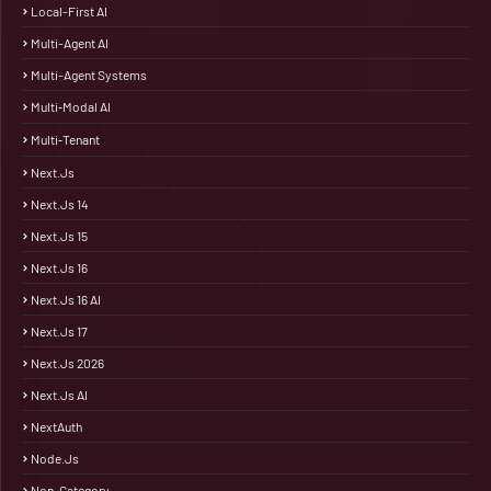
Local-First AI
Multi-Agent AI
Multi-Agent Systems
Multi‑Modal AI
Multi‑Tenant
Next.js
Next.js 14
Next.js 15
Next.js 16
Next.js 16 AI
Next.js 17
Next.js 2026
Next.js AI
NextAuth
Node.js
Non-Category