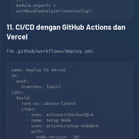
module.exports = 
11. CI/CD dengan GitHub Actions dan
Vercel
File
:
.github/workflows/deploy.yml
name: Deploy to Vercel

on:

  push:

    branches: [main]

jobs:

  build:

    runs-on: ubuntu-latest

    steps:

      - uses: actions/checkout@v4

      - name: Setup Node

        uses: actions/setup-node@v4

        with:

          node-version: '20'
