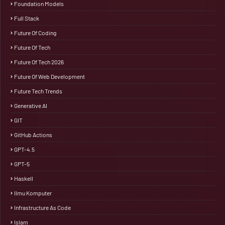
Foundation Models
Full Stack
Future Of Coding
Future Of Tech
Future Of Tech 2026
Future Of Web Development
Future Tech Trends
Generative AI
GIT
GitHub Actions
GPT-4.5
GPT-5
Haskell
Ilmu Komputer
Infrastructure As Code
Islam