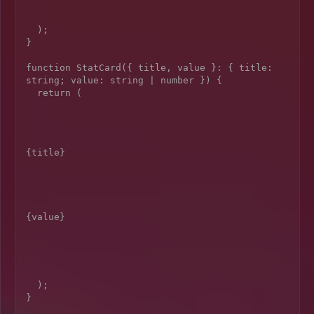
  );

}

function StatCard({ title, value }: { title: 
string; value: string | number }) {

  return (

{title}
{value}
  );
