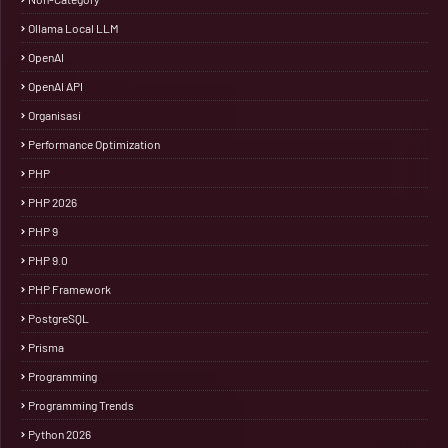
Ollama Local LLM
OpenAI
OpenAI API
Organisasi
Performance Optimization
PHP
PHP 2026
PHP 9
PHP 9.0
PHP Framework
PostgreSQL
Prisma
Programming
Programming Trends
Python 2026