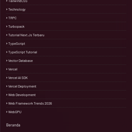
TailwindCSS
Technology
TRPC
Turbopack
Tutorial Next.js Terbaru
TypeScript
TypeScript Tutorial
Vector Database
Vercel
Vercel AI SDK
Vercel Deployment
Web Development
Web Framework Trends 2026
WebGPU
Beranda