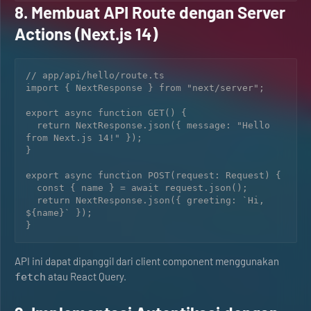
8. Membuat API Route dengan Server
Actions (Next.js 14)
// app/api/hello/route.ts

import { NextResponse } from "next/server";

export async function GET() {

  return NextResponse.json({ message: "Hello 
from Next.js 14!" });

}

export async function POST(request: Request) {

  const { name } = await request.json();

  return NextResponse.json({ greeting: `Hi, 
${name}` });

API ini dapat dipanggil dari client component menggunakan
atau React Query.
fetch