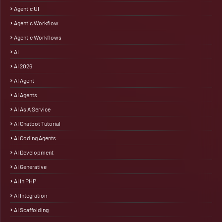
Agentic UI
Agentic Workflow
Agentic Workflows
AI
AI 2026
AI Agent
AI Agents
AI As A Service
AI Chatbot Tutorial
AI Coding Agents
AI Development
AI Generative
AI In PHP
AI Integration
AI Scaffolding