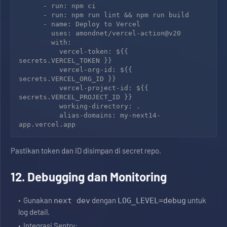
      - run: npm ci

      - run: npm run lint && npm run build

      - name: Deploy to Vercel

        uses: amondnet/vercel-action@v20

        with:

          vercel-token: ${{ 
secrets.VERCEL_TOKEN }}

          vercel-org-id: ${{ 
secrets.VERCEL_ORG_ID }}

          vercel-project-id: ${{ 
secrets.VERCEL_PROJECT_ID }}

          working-directory: .

          alias-domains: my-next14-
Pastikan token dan ID disimpan di secret repo.
12. Debugging dan Monitoring
Gunakan
dengan
untuk
next dev
LOG_LEVEL=debug
log detail.
Integrasi Sentry: