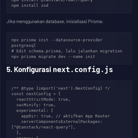
Jika menggunakan database, inisialisasi Prisma:
npx prisma init --datasource-provider 
postgresql

# Edit schema.prisma, lalu jalankan migration

5. Konfigurasi
next.config.js
/** @type {import('next').NextConfig} */

const nextConfig = {

  reactStrictMode: true,

  swcMinify: true,

  experimental: {

    appDir: true, // aktifkan App Router

    serverComponentsExternalPackages: 
["@tanstack/react-query"],

  },
