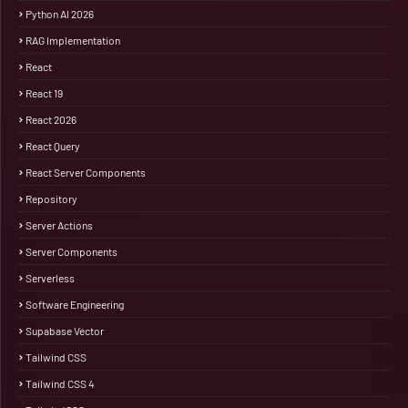
Python AI 2026
RAG Implementation
React
React 19
React 2026
React Query
React Server Components
Repository
Server Actions
Server Components
Serverless
Software Engineering
Supabase Vector
Tailwind CSS
Tailwind CSS 4