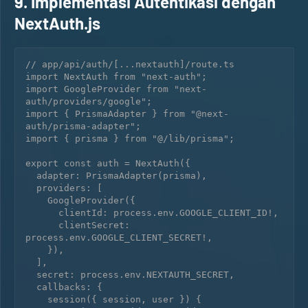
9. Implementasi Autentikasi dengan
NextAuth.js
// app/api/auth/[...nextauth]/route.ts

import NextAuth from "next-auth";

import GoogleProvider from "next-
auth/providers/google";

import { PrismaAdapter } from "@next-
auth/prisma-adapter";

import { prisma } from "@/lib/prisma";

export const auth = NextAuth({

  adapter: PrismaAdapter(prisma),

  providers: [

    GoogleProvider({

      clientId: process.env.GOOGLE_CLIENT_ID!,

      clientSecret: 
process.env.GOOGLE_CLIENT_SECRET!,

    }),

  ],

  secret: process.env.NEXTAUTH_SECRET,

  callbacks: {

    session({ session, user }) {
