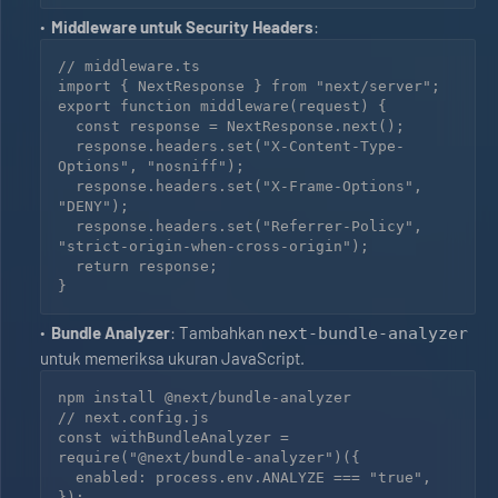
Middleware untuk Security Headers
:
// middleware.ts

import { NextResponse } from "next/server";

export function middleware(request) {

  const response = NextResponse.next();

  response.headers.set("X-Content-Type-
Options", "nosniff");

  response.headers.set("X-Frame-Options", 
"DENY");

  response.headers.set("Referrer-Policy", 
"strict-origin-when-cross-origin");

  return response;

Bundle Analyzer
: Tambahkan
next-bundle-analyzer
untuk memeriksa ukuran JavaScript.
npm install @next/bundle-analyzer

// next.config.js

const withBundleAnalyzer = 
require("@next/bundle-analyzer")({

  enabled: process.env.ANALYZE === "true",

});
