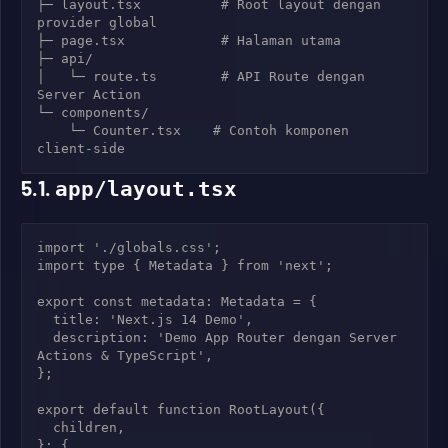
├─ layout.tsx          # Root layout dengan 
provider global

├─ page.tsx            # Halaman utama

├─ api/

│   └─ route.ts        # API Route dengan 
Server Action

└─ components/

    └─ Counter.tsx    # Contoh komponen 
5.1.
app/layout.tsx
import './globals.css';

import type { Metadata } from 'next';

export const metadata: Metadata = {

  title: 'Next.js 14 Demo',

  description: 'Demo App Router dengan Server 
Actions & TypeScript',

};

export default function RootLayout({

  children,

}: {
