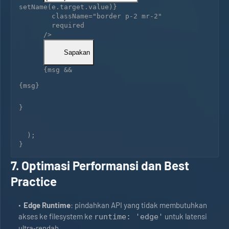
setName(e.target.value)}

        className="border p-2 mr-2"

        required

      />

        Sapakan

      {msg && 
{msg}
}

  );

7. Optimasi Performansi dan Best
Practice
Edge Runtime
: pindahkan API yang tidak membutuhkan
akses ke filesystem ke
untuk latensi
runtime: 'edge'
ultra‑rendah.