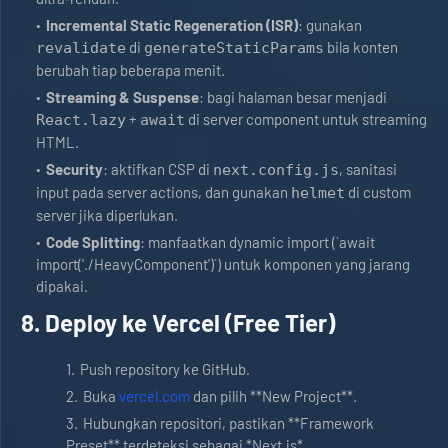
Incremental Static Regeneration (ISR)
: gunakan
di
bila konten
revalidate
generateStaticParams
berubah tiap beberapa menit.
Streaming & Suspense
: bagi halaman besar menjadi
+
di server component untuk streaming
React.lazy
await
HTML.
Security
: aktifkan CSP di
, sanitasi
next.config.js
input pada server actions, dan gunakan
di custom
helmet
server jika diperlukan.
Code Splitting
: manfaatkan dynamic import (`await
import('./HeavyComponent')`) untuk komponen yang jarang
dipakai.
8. Deploy ke Vercel (Free Tier)
Push repository ke GitHub.
Buka
vercel.com
dan pilih **New Project**.
Hubungkan repositori, pastikan **Framework
Preset** terdeteksi sebagai *Next.js*.