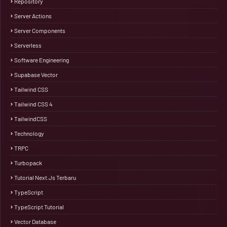
Repository
Server Actions
Server Components
Serverless
Software Engineering
Supabase Vector
Tailwind CSS
Tailwind CSS 4
TailwindCSS
Technology
TRPC
Turbopack
Tutorial Next.js Terbaru
TypeScript
TypeScript Tutorial
Vector Database