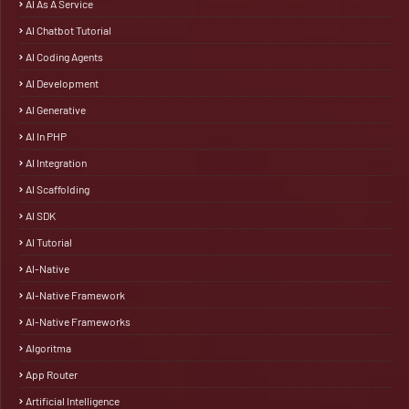
AI As A Service
AI Chatbot Tutorial
AI Coding Agents
AI Development
AI Generative
AI In PHP
AI Integration
AI Scaffolding
AI SDK
AI Tutorial
AI-Native
AI-Native Framework
AI-Native Frameworks
Algoritma
App Router
Artificial Intelligence