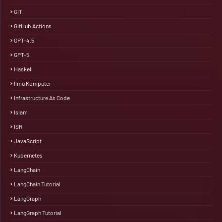
GIT
GitHub Actions
GPT-4.5
GPT-5
Haskell
Ilmu Komputer
Infrastructure As Code
Islam
ISR
JavaScript
Kubernetes
LangChain
LangChain Tutorial
LangGraph
LangGraph Tutorial