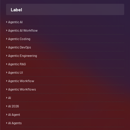
Label
Agentic AI
Agentic AI Workflow
Agentic Coding
Agentic DevOps
Agentic Engineering
Agentic RAG
Agentic UI
Agentic Workflow
Agentic Workflows
AI
AI 2026
AI Agent
AI Agents