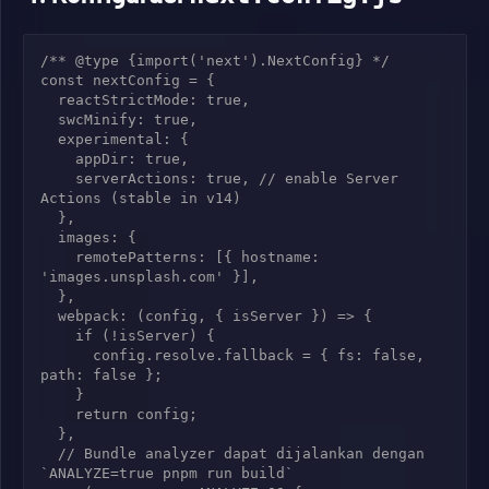
/** @type {import('next').NextConfig} */

const nextConfig = {

  reactStrictMode: true,

  swcMinify: true,

  experimental: {

    appDir: true,

    serverActions: true, // enable Server 
Actions (stable in v14)

  },

  images: {

    remotePatterns: [{ hostname: 
'images.unsplash.com' }],

  },

  webpack: (config, { isServer }) => {

    if (!isServer) {

      config.resolve.fallback = { fs: false, 
path: false };

    }

    return config;

  },

  // Bundle analyzer dapat dijalankan dengan 
`ANALYZE=true pnpm run build`
