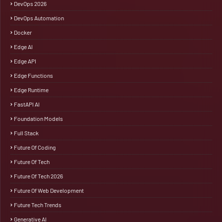
DevOps 2026
DevOps Automation
Docker
Edge AI
Edge API
Edge Functions
Edge Runtime
FastAPI AI
Foundation Models
Full Stack
Future Of Coding
Future Of Tech
Future Of Tech 2026
Future Of Web Development
Future Tech Trends
Generative AI