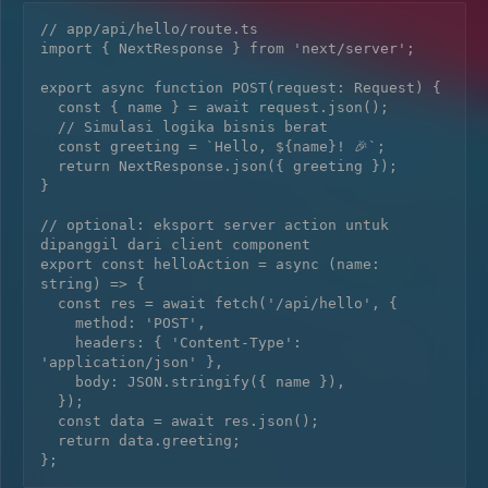
// app/api/hello/route.ts

import { NextResponse } from 'next/server';

export async function POST(request: Request) {

  const { name } = await request.json();

  // Simulasi logika bisnis berat

  const greeting = `Hello, ${name}! 🎉`;

  return NextResponse.json({ greeting });

}

// optional: eksport server action untuk 
dipanggil dari client component

export const helloAction = async (name: 
string) => {

  const res = await fetch('/api/hello', {

    method: 'POST',

    headers: { 'Content-Type': 
'application/json' },

    body: JSON.stringify({ name }),

  });

  const data = await res.json();

  return data.greeting;
