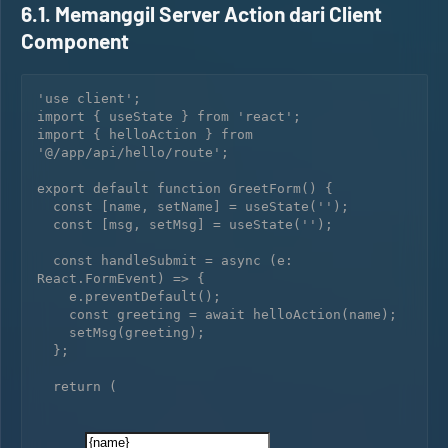
6.1. Memanggil Server Action dari Client
Component
'use client';

import { useState } from 'react';

import { helloAction } from 
'@/app/api/hello/route';

export default function GreetForm() {

  const [name, setName] = useState('');

  const [msg, setMsg] = useState('');

  const handleSubmit = async (e: 
React.FormEvent) => {

    e.preventDefault();

    const greeting = await helloAction(name);

    setMsg(greeting);

  };

  return (
