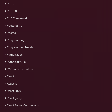
PHP 9
PHP 9.0
PHP Framework
PostgreSQL
Prisma
Programming
Programming Trends
Python 2026
Python AI 2026
RAG Implementation
React
React 19
React 2026
React Query
React Server Components