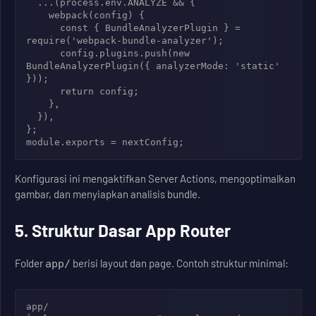
  ...(process.env.ANALYZE && {

    webpack(config) {

      const { BundleAnalyzerPlugin } = 
require('webpack-bundle-analyzer');

      config.plugins.push(new 
BundleAnalyzerPlugin({ analyzerMode: 'static' 
}));

      return config;

    },

  }),

};

Konfigurasi ini mengaktifkan Server Actions, mengoptimalkan
gambar, dan menyiapkan analisis bundle.
5. Struktur Dasar App Router
Folder
berisi layout dan page. Contoh struktur minimal:
app/
app/
