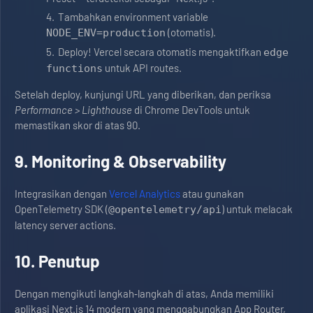
Tambahkan environment variable
(otomatis).
NODE_ENV=production
Deploy! Vercel secara otomatis mengaktifkan
edge
untuk API routes.
functions
Setelah deploy, kunjungi URL yang diberikan, dan periksa
Performance > Lighthouse
di Chrome DevTools untuk
memastikan skor di atas 90.
9. Monitoring & Observability
Integrasikan dengan
Vercel Analytics
atau gunakan
OpenTelemetry SDK (
) untuk melacak
@opentelemetry/api
latency server actions.
10. Penutup
Dengan mengikuti langkah‑langkah di atas, Anda memiliki
aplikasi Next.js 14 modern yang menggabungkan App Router,