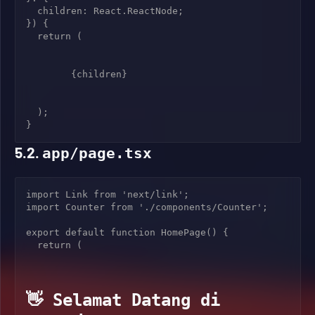
  children: React.ReactNode;

}) {

  return (

        {children}

  );

5.2.
app/page.tsx
import Link from 'next/link';

import Counter from './components/Counter';

export default function HomePage() {

  return (

👋 Selamat Datang di 