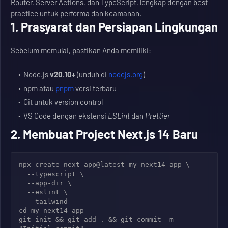
Router, Server Actions, dan TypeScript, lengkap dengan best
practice untuk performa dan keamanan.
1. Prasyarat dan Persiapan Lingkungan
Sebelum memulai, pastikan Anda memiliki:
Node.js
v20.10+
(unduh di
nodejs.org
)
npm atau
pnpm
versi terbaru
Git untuk version control
VS Code dengan ekstensi
ESLint
dan
Prettier
2. Membuat Project Next.js 14 Baru
npx create-next-app@latest my-next14-app \

  --typescript \

  --app-dir \

  --eslint \

  --tailwind

cd my-next14-app

git init && git add . && git commit -m 