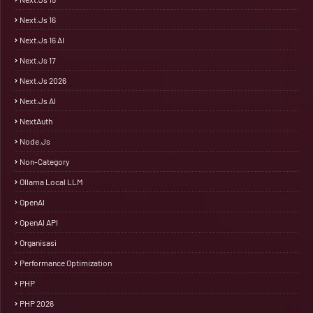
Next.js 16
Next.js 16 AI
Next.js 17
Next.js 2026
Next.js AI
NextAuth
Node.js
Non-Category
Ollama Local LLM
OpenAI
OpenAI API
Organisasi
Performance Optimization
PHP
PHP 2026