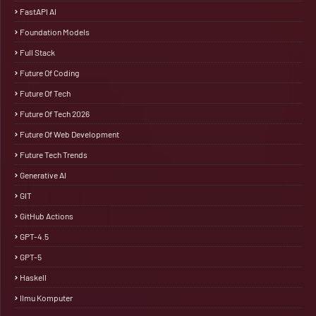
FastAPI AI
Foundation Models
Full Stack
Future Of Coding
Future Of Tech
Future Of Tech 2026
Future Of Web Development
Future Tech Trends
Generative AI
GIT
GitHub Actions
GPT-4.5
GPT-5
Haskell
Ilmu Komputer