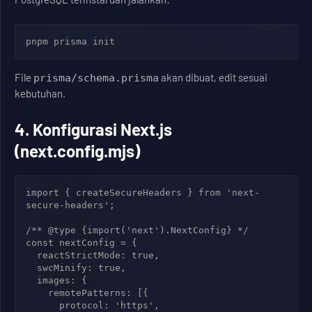
pnpm prisma init
File
akan dibuat, edit sesuai
prisma/schema.prisma
kebutuhan.
4. Konfigurasi Next.js
(next.config.mjs)
import { createSecureHeaders } from 'next-
secure-headers';

/** @type {import('next').NextConfig} */

const nextConfig = {

  reactStrictMode: true,

  swcMinify: true,

  images: {

    remotePatterns: [{

      protocol: 'https',
