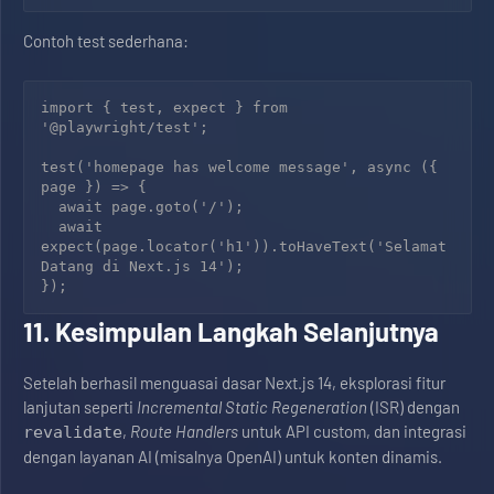
Contoh test sederhana:
import { test, expect } from 
'@playwright/test';

test('homepage has welcome message', async ({ 
page }) => {

  await page.goto('/');

  await 
expect(page.locator('h1')).toHaveText('Selamat 
Datang di Next.js 14');

11. Kesimpulan Langkah Selanjutnya
Setelah berhasil menguasai dasar Next.js 14, eksplorasi fitur
lanjutan seperti
Incremental Static Regeneration
(ISR) dengan
,
Route Handlers
untuk API custom, dan integrasi
revalidate
dengan layanan AI (misalnya OpenAI) untuk konten dinamis.