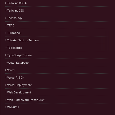
Tailwind CSS 4
TailwindCSS
Technology
TRPC
Turbopack
Tutorial Next.js Terbaru
TypeScript
TypeScript Tutorial
Vector Database
Vercel
Vercel AI SDK
Vercel Deployment
Web Development
Web Framework Trends 2026
WebGPU