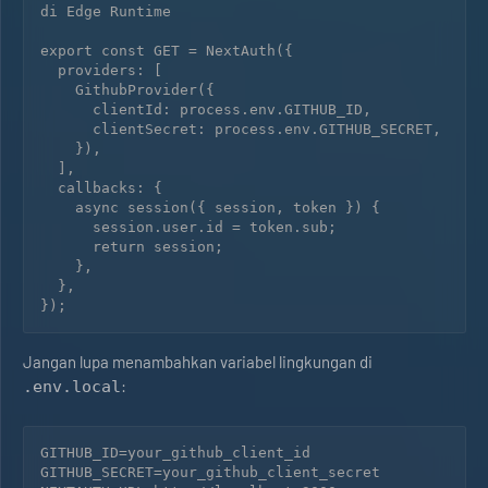
di Edge Runtime

export const GET = NextAuth({

  providers: [

    GithubProvider({

      clientId: process.env.GITHUB_ID,

      clientSecret: process.env.GITHUB_SECRET,

    }),

  ],

  callbacks: {

    async session({ session, token }) {

      session.user.id = token.sub;

      return session;

    },

  },

Jangan lupa menambahkan variabel lingkungan di
:
.env.local
GITHUB_ID=your_github_client_id

GITHUB_SECRET=your_github_client_secret
