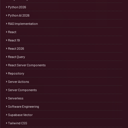
Python 2026
Python AI 2026
RAG Implementation
React
React 19
React 2026
React Query
React Server Components
Repository
Server Actions
Server Components
Serverless
Software Engineering
Supabase Vector
Tailwind CSS