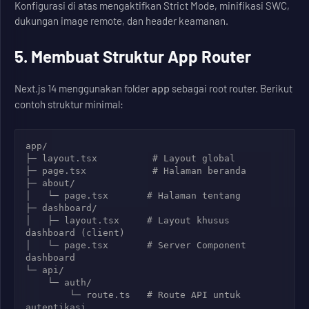
Konfigurasi di atas mengaktifkan Strict Mode, minifikasi SWC,
dukungan image remote, dan header keamanan.
5. Membuat Struktur App Router
Next.js 14 menggunakan folder
sebagai root router. Berikut
app
contoh struktur minimal:
app/

├─ layout.tsx          # Layout global

├─ page.tsx            # Halaman beranda

├─ about/

│   └─ page.tsx       # Halaman tentang

├─ dashboard/

│   ├─ layout.tsx     # Layout khusus 
dashboard (client)

│   └─ page.tsx       # Server Component 
dashboard

└─ api/

    └─ auth/

        └─ route.ts   # Route API untuk 