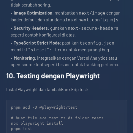
tidak berubah sering.
Image Optimization
: manfaatkan
dengan
next/image
loader default dan atur
di
.
domains
next.config.mjs
Security Headers
: gunakan
next-secure-headers
seperti contoh konfigurasi di atas.
TypeScript Strict Mode
: pastikan
tsconfig.json
memiliki
untuk mengurangi bug.
"strict": true
Monitoring
: integrasikan dengan Vercel Analytics atau
open‑source tool seperti
untuk tracking performa.
Umami
10. Testing dengan Playwright
Instal Playwright dan tambahkan skrip test:
pnpm add -D @playwright/test

# buat file e2e.test.ts di folder tests

npx playwright install

pnpm test