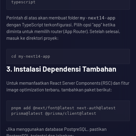
typescript
Perintah di atas akan membuat folder
my-next14-app
dengan TypeScript terkonfigurasi. Pilih opsi "app" ketika
diminta untuk memilih router (App Router). Setelah selesai,
masuk ke direktori proyek:
cd my-next14-app
3. Instalasi Dependensi Tambahan
Untuk memanfaatkan React Server Components (RSC) dan fitur
image optimization terbaru, tambahkan paket berikut:
pnpm add @next/font@latest next-auth@latest 
prisma@latest @prisma/client@latest
Jika menggunakan database PostgreSQL, pastikan
PostgreSQL terinstal dan jalankan: