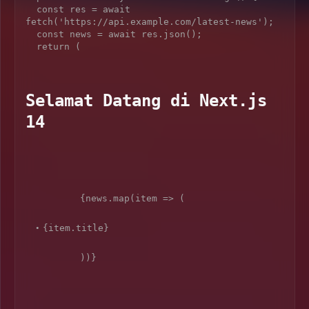
  const res = await 
fetch('https://api.example.com/latest-news');

  const news = await res.json();

  return (

Selamat Datang di Next.js 
14
        {news.map(item => (

{item.title}
        ))}
