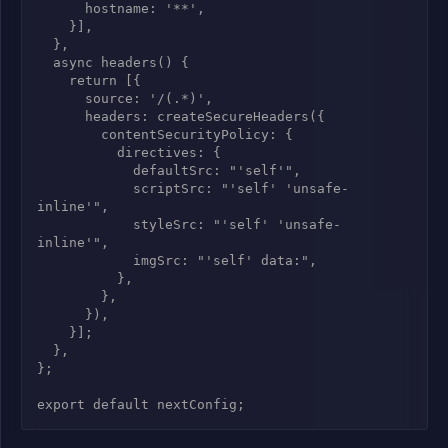
      hostname: '**',

    }],

  },

  async headers() {

    return [{

      source: '/(.*)',

      headers: createSecureHeaders({

        contentSecurityPolicy: {

          directives: {

            defaultSrc: "'self'",

            scriptSrc: "'self' 'unsafe-
inline'",

            styleSrc: "'self' 'unsafe-
inline'",

            imgSrc: "'self' data:",

          },

        },

      }),

    }];

  },

};

export default nextConfig;