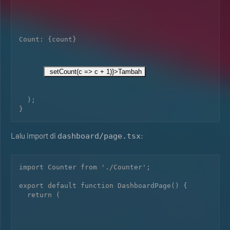
Count: {count}
 setCount(c => c + 1)}>Tambah
  );

Lalu import di
:
dashboard/page.tsx
import Counter from './Counter';

export default function DashboardPage() {

  return (
