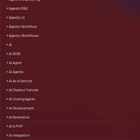
Agentic RAG
Agentic UI
Agentic Workflow
Agentic Workflows
AI
AI 2026
AI Agent
AI Agents
AI As A Service
AI Chatbot Tutorial
AI Coding Agents
AI Development
AI Generative
AI In PHP
AI Integration