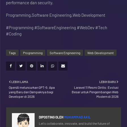
performance dan security.
Programming,Software Engineering,Web Development
#Programming #SoftwareEngineering #WebDev #Tech
#Coding
Tags
Programming
Software Engineering
Web Development
LEBIH LAMA
LEBIH BARU
OpenAI meluncurkan GPT‑5: Apa
Laravel 11 Resmi Dirilis: Evolusi
yang Baru dan Dampaknya bagi
Besar untuk Pengembangan Web
Developer di 2026
Modern di 2026
DIPOSTING OLEH
MUHAMMAD AKIL
Let's collaborate, innovate, and build the future of