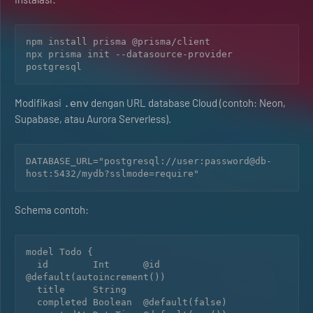
npm install prisma @prisma/client

npx prisma init --datasource-provider 
Modifikasi
dengan URL database Cloud (contoh: Neon,
.env
Supabase, atau Aurora Serverless).
DATABASE_URL="postgresql://user:password@db-
Schema contoh:
model Todo {

  id        Int      @id 
@default(autoincrement())

  title     String

  completed Boolean  @default(false)
