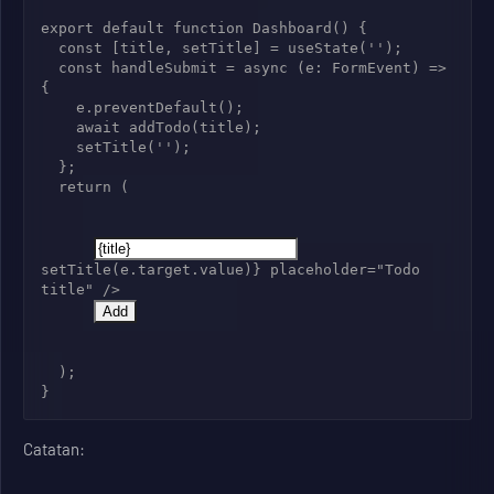
export default function Dashboard() {

  const [title, setTitle] = useState('');

  const handleSubmit = async (e: FormEvent) => 
{

    e.preventDefault();

    await addTodo(title);

    setTitle('');

  };

  return (

setTitle(e.target.value)} placeholder="Todo 
title" />

Add
  );

Catatan: