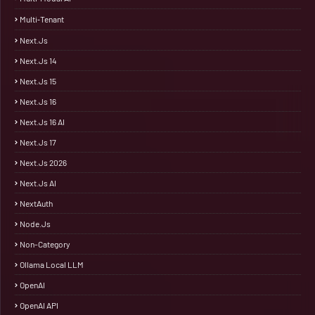
Multi‑Tenant
Next.js
Next.js 14
Next.js 15
Next.js 16
Next.js 16 AI
Next.js 17
Next.js 2026
Next.js AI
NextAuth
Node.js
Non-Category
Ollama Local LLM
OpenAI
OpenAI API