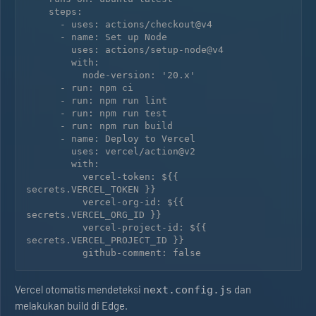
    steps:

      - uses: actions/checkout@v4

      - name: Set up Node

        uses: actions/setup-node@v4

        with:

          node-version: '20.x'

      - run: npm ci

      - run: npm run lint

      - run: npm run test

      - run: npm run build

      - name: Deploy to Vercel

        uses: vercel/action@v2

        with:

          vercel-token: ${{ 
secrets.VERCEL_TOKEN }}

          vercel-org-id: ${{ 
secrets.VERCEL_ORG_ID }}

          vercel-project-id: ${{ 
secrets.VERCEL_PROJECT_ID }}

Vercel otomatis mendeteksi
dan
next.config.js
melakukan build di Edge.