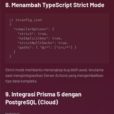
8. Menambah TypeScript Strict Mode
// tsconfig.json

{

  "compilerOptions": {

    "strict": true,

    "noImplicitAny": true,

    "strictNullChecks": true,

    "paths": { "@/*": ["src/*"] }

  }

Strict mode membantu menangkap bug lebih awal, terutama
saat mengintegrasikan Server Actions yang mengembalikan
tipe data kompleks.
9. Integrasi Prisma 5 dengan
PostgreSQL (Cloud)
Instalasi: