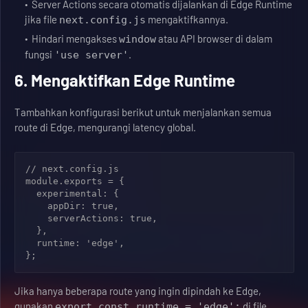
Server Actions secara otomatis dijalankan di Edge Runtime
jika file
mengaktifkannya.
next.config.js
Hindari mengakses
atau API browser di dalam
window
fungsi
.
'use server'
6. Mengaktifkan Edge Runtime
Tambahkan konfigurasi berikut untuk menjalankan semua
route di Edge, mengurangi latency global.
// next.config.js

module.exports = {

  experimental: {

    appDir: true,

    serverActions: true,

  },

  runtime: 'edge',

Jika hanya beberapa route yang ingin dipindah ke Edge,
gunakan
di file
export const runtime = 'edge';