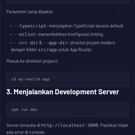
Parameter yang dipakai:
: menyiapkan TypeScript secara default.
--typescript
: menambahkan konfigurasi linting.
--eslint
&
: struktur proyek modern
--src-dir
--app-dir
dengan folder
untuk App Router.
src/app
Masuk ke direktori project:
cd my-next14-app
3. Menjalankan Development Server
npm run dev
Server tersedia di
. Pastikan tidak
http://localhost:3000
ada error di console.