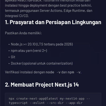
aplikasi React full‑stack. Tutorial ini menuntun Anda dari
instalasi hingga deployment dengan best practice terkini,
termasuk penggunaan Server Actions, Edge Runtime, dan
integrasi CI/CD.
1. Prasyarat dan Persiapan Lingkungan
Pastikan Anda memiliki:
Node.js >= 20.10 (LTS terbaru pada 2026)
npm atau yarn (versi 2+)
Git
Docker (opsional untuk containerization)
Verifikasi instalasi dengan
dan
.
node -v
npm -v
2. Membuat Project Next.js 14
npx create-next-app@latest my-next14-app --
typescript --eslint --src-dir --app-dir