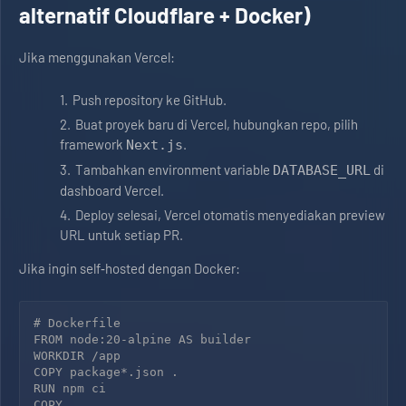
alternatif Cloudflare + Docker)
Jika menggunakan Vercel:
Push repository ke GitHub.
Buat proyek baru di Vercel, hubungkan repo, pilih
framework
.
Next.js
Tambahkan environment variable
di
DATABASE_URL
dashboard Vercel.
Deploy selesai, Vercel otomatis menyediakan preview
URL untuk setiap PR.
Jika ingin self‑hosted dengan Docker:
# Dockerfile

FROM node:20-alpine AS builder

WORKDIR /app

COPY package*.json .

RUN npm ci

COPY . .
