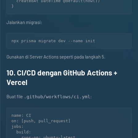
  createdAt DateTime @default(now())

Jalankan migrasi:
npx prisma migrate dev --name init
Gunakan di Server Actions seperti pada langkah 5.
10. CI/CD dengan GitHub Actions +
Vercel
Buat file
:
.github/workflows/ci.yml
name: CI

on: [push, pull_request]

jobs:

  build:

    runs-on: ubuntu-latest
