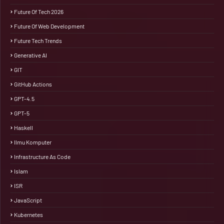
Future Of Tech 2026
Future Of Web Development
Future Tech Trends
Generative AI
GIT
GitHub Actions
GPT-4.5
GPT-5
Haskell
Ilmu Komputer
Infrastructure As Code
Islam
ISR
JavaScript
Kubernetes