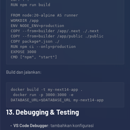
RUN npm run build

FROM node:20-alpine AS runner

WORKDIR /app

ENV NODE_ENV=production

COPY --from=builder /app/.next ./.next

COPY --from=builder /app/public ./public

COPY package*.json ./

RUN npm ci --only=production

EXPOSE 3000

Build dan jalankan:
docker build -t my-next14-app .

 docker run -p 3000:3000 -e 
13. Debugging & Testing
VS Code Debugger
: tambahkan konfigurasi