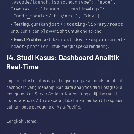
dengan
.vscode/launch.json
type": "node",
"request": "launch", "runtimeArgs":
.
["node_modules/.bin/next", "dev"]
Testing
: gunakan
+
jest
@testing-library/react
untuk unit, dan
untuk end‑to‑end.
playwright
React Profiler
: aktifkan
next dev --experimental-
untuk menginspeksi rendering.
react-profiler
14. Studi Kasus: Dashboard Analitik
Real‑Time
Implementasi di atas dapat langsung dipakai untuk membuat
dashboard yang menampilkan data analytics dari PostgreSQL
menggunakan Server Actions. Karena fungsi dijalankan di
Edge, latency < 30 ms secara global, memberikan UI responsif
bahkan pada pengguna di Asia‑Pacific.
Langkah utama: