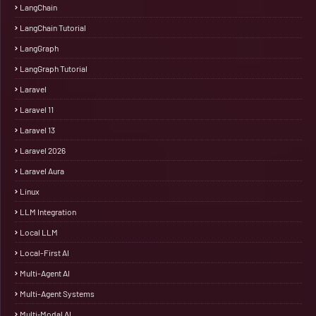
LangChain
LangChain Tutorial
LangGraph
LangGraph Tutorial
Laravel
Laravel 11
Laravel 13
Laravel 2026
Laravel Aura
Linux
LLM Integration
Local LLM
Local-First AI
Multi-Agent AI
Multi-Agent Systems
Multi‑Modal AI