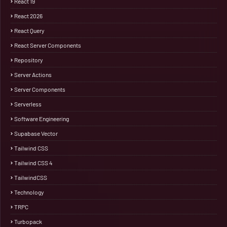
React 19
React 2026
React Query
React Server Components
Repository
Server Actions
Server Components
Serverless
Software Engineering
Supabase Vector
Tailwind CSS
Tailwind CSS 4
TailwindCSS
Technology
TRPC
Turbopack