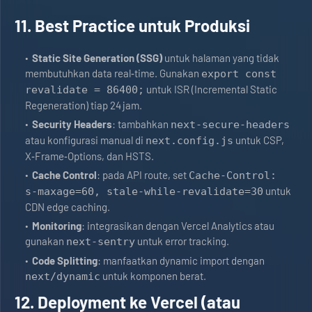
11. Best Practice untuk Produksi
Static Site Generation (SSG)
untuk halaman yang tidak
membutuhkan data real‑time. Gunakan
export const
untuk ISR (Incremental Static
revalidate = 86400;
Regeneration) tiap 24 jam.
Security Headers
: tambahkan
next-secure-headers
atau konfigurasi manual di
untuk CSP,
next.config.js
X‑Frame‑Options, dan HSTS.
Cache Control
: pada API route, set
Cache-Control:
untuk
s‑maxage=60, stale‑while-revalidate=30
CDN edge caching.
Monitoring
: integrasikan dengan Vercel Analytics atau
gunakan
untuk error tracking.
next-sentry
Code Splitting
: manfaatkan dynamic import dengan
untuk komponen berat.
next/dynamic
12. Deployment ke Vercel (atau