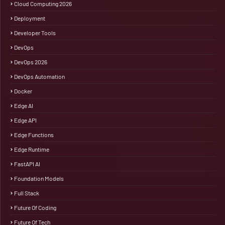
Cloud Computing 2026
Deployment
Developer Tools
DevOps
DevOps 2026
DevOps Automation
Docker
Edge AI
Edge API
Edge Functions
Edge Runtime
FastAPI AI
Foundation Models
Full Stack
Future Of Coding
Future Of Tech