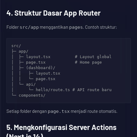
4. Struktur Dasar App Router
Folder
menggantikan
. Contoh struktur:
src/app
pages
src/

├─ app/

│  ├─ layout.tsx          # Layout global

│  ├─ page.tsx            # Home page

│  ├─ (dashboard)/

│  │   ├─ layout.tsx

│  │   └─ page.tsx

│  └─ api/

│      └─ hello/route.ts # API route baru

└─ components/
Setiap folder dengan
menjadi route otomatis.
page.tsx
5. Mengkonfigurasi Server Actions
(Next.js 14)