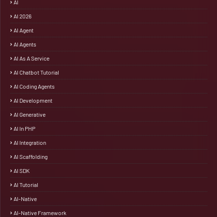
AI
AI 2026
AI Agent
AI Agents
AI As A Service
AI Chatbot Tutorial
AI Coding Agents
AI Development
AI Generative
AI In PHP
AI Integration
AI Scaffolding
AI SDK
AI Tutorial
AI-Native
AI-Native Framework