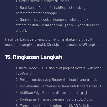
Desain skema
di Prisma.
Report
Buat Server Action
dengan
fetchReport()
parameter rentang tanggal.
Gunakan
hook di komponen client untuk
use
streaming data via
yang di‑cache
Response.json()
di CDN.
Hasilnya: Dashboard yang otomatis melakukan ISR tiap 5
menit, menampilkan grafik Chart.js tanpa menulis API terpisah.
15. Ringkasan Langkah
Install Node 20 LTS dan buat project Next.js 14 dengan
TypeScript.
Pelajari struktur App Router dan buat layout global.
Implementasikan Server Actions untuk operasi CRUD.
Aktifkan Edge Runtime di
.
next.config.js
Konfigurasi Prisma 5 dengan PostgreSQL Cloud.
Tambahkan linting, testing, dan CI/CD GitHub