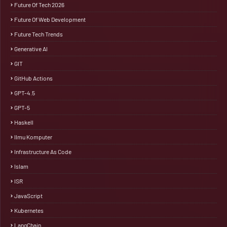
Future Of Tech 2026
Future Of Web Development
Future Tech Trends
Generative AI
GIT
GitHub Actions
GPT-4.5
GPT-5
Haskell
Ilmu Komputer
Infrastructure As Code
Islam
ISR
JavaScript
Kubernetes
LangChain