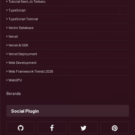
Tutorial Next.js Terbaru
TypeScript
TypeScript Tutorial
Vector Database
Vercel
Vercel AI SDK
Vercel Deployment
Web Development
Web Framework Trends 2026
WebGPU
Beranda
Social Plugin