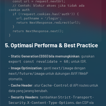
  const url = request.nextUrl;

  // Contoh: blokir akses jika tidak ada 
cookie auth

  if (!request.cookies.has('auth')) {

    url.pathname = '/login';

    return NextResponse.redirect(url);

  }

  return NextResponse.next();

5. Optimasi Performa & Best Practice
Static Generation (SSG) bila memungkinkan
: gunakan
untuk ISR.
export const revalidate = 60;
Image Optimization
: ganti
dengan
next/image
untuk dukungan AVIF/WebP
next/future/image
otomatis.
Cache Header
: atur
di API routes untuk
Cache-Control
data yang jarang berubah.
Security Headers
: tambahkan
Strict-Transport-
,
, dan CSP via
Security
X-Content-Type-Options