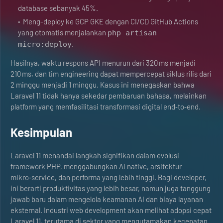
database sebanyak 45%.
Meng-deploy ke GCP GKE dengan CI/CD GitHub Actions
yang otomatis menjalankan
php artisan
.
micro:deploy
Hasilnya, waktu respons API menurun dari 320 ms menjadi
210 ms, dan tim engineering dapat mempercepat siklus rilis dari
2 minggu menjadi 1 minggu. Kasus ini menegaskan bahwa
Laravel 11 tidak hanya sekedar pembaruan bahasa, melainkan
platform yang memfasilitasi transformasi digital end‑to‑end.
Kesimpulan
Laravel 11 menandai langkah signifikan dalam evolusi
framework PHP, menggabungkan AI native, arsitektur
mikro‑service, dan performa yang lebih tinggi. Bagi developer,
ini berarti produktivitas yang lebih besar, namun juga tanggung
jawab baru dalam mengelola keamanan AI dan biaya layanan
eksternal. Industri web development akan melihat adopsi cepat
Laravel 11, terutama di sektor yang mengutamakan kecepatan