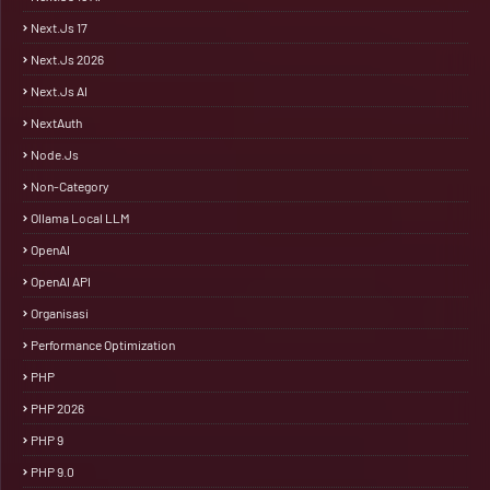
Next.js 17
Next.js 2026
Next.js AI
NextAuth
Node.js
Non-Category
Ollama Local LLM
OpenAI
OpenAI API
Organisasi
Performance Optimization
PHP
PHP 2026
PHP 9
PHP 9.0