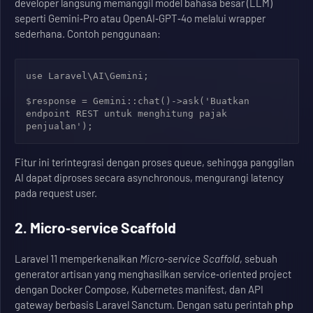
developer langsung memanggil model bahasa besar (LLM)
seperti Gemini‑Pro atau OpenAI‑GPT‑4o melalui wrapper
sederhana. Contoh penggunaan:
use Laravel\AI\Gemini;

$response = Gemini::chat()->ask('Buatkan 
endpoint REST untuk menghitung pajak 
Fitur ini terintegrasi dengan proses queue, sehingga panggilan
AI dapat diproses secara asynchronous, mengurangi latency
pada request user.
2. Micro‑service Scaffold
Laravel 11 memperkenalkan
Micro‑service Scaffold
, sebuah
generator artisan yang menghasilkan service‑oriented project
dengan Docker Compose, Kubernetes manifest, dan API
gateway berbasis Laravel Sanctum. Dengan satu perintah
php