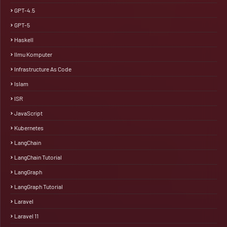
GPT-4.5
GPT-5
Haskell
Ilmu Komputer
Infrastructure As Code
Islam
ISR
JavaScript
Kubernetes
LangChain
LangChain Tutorial
LangGraph
LangGraph Tutorial
Laravel
Laravel 11