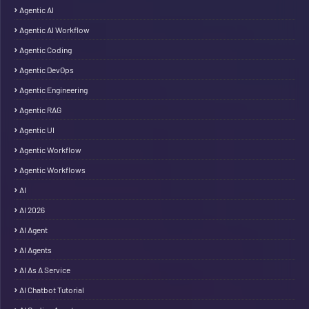
Agentic AI
Agentic AI Workflow
Agentic Coding
Agentic DevOps
Agentic Engineering
Agentic RAG
Agentic UI
Agentic Workflow
Agentic Workflows
AI
AI 2026
AI Agent
AI Agents
AI As A Service
AI Chatbot Tutorial