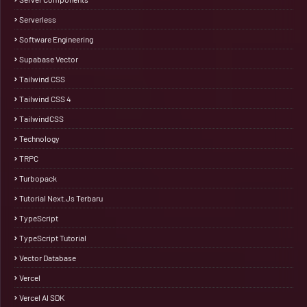
Serverless
Software Engineering
Supabase Vector
Tailwind CSS
Tailwind CSS 4
TailwindCSS
Technology
TRPC
Turbopack
Tutorial Next.js Terbaru
TypeScript
TypeScript Tutorial
Vector Database
Vercel
Vercel AI SDK