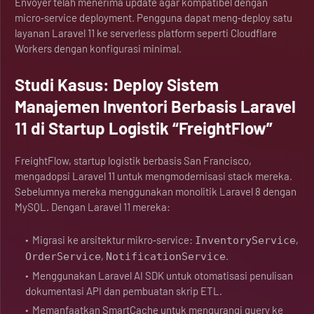
Envoyer telah menerima update agar kompatibel dengan
micro‑service deployment. Pengguna dapat meng‑deploy satu
layanan Laravel 11 ke serverless platform seperti Cloudflare
Workers dengan konfigurasi minimal.
Studi Kasus: Deploy Sistem
Manajemen Inventori Berbasis Laravel
11 di Startup Logistik “FreightFlow”
FreightFlow, startup logistik berbasis San Francisco,
mengadopsi Laravel 11 untuk mengmodernisasi stack mereka.
Sebelumnya mereka menggunakan monolitik Laravel 8 dengan
MySQL. Dengan Laravel 11 mereka:
Migrasi ke arsitektur mikro‑service:
,
InventoryService
,
.
OrderService
NotificationService
Menggunakan Laravel AI SDK untuk otomatisasi penulisan
dokumentasi API dan pembuatan skrip ETL.
Memanfaatkan SmartCache untuk mengurangi query ke