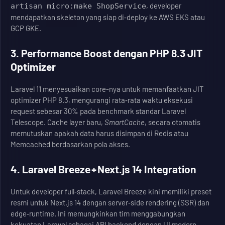
, developer
artisan micro:make ShopService
mendapatkan skeleton yang siap di‑deploy ke AWS EKS atau
GCP GKE.
3. Performance Boost dengan PHP 8.3 JIT
Optimizer
Laravel 11 menyesuaikan core-nya untuk memanfaatkan JIT
optimizer PHP 8.3, mengurangi rata‑rata waktu eksekusi
request sebesar 30% pada benchmark standar Laravel
Telescope. Cache layer baru,
SmartCache
, secara otomatis
memutuskan apakah data harus disimpan di Redis atau
Memcached berdasarkan pola akses.
4. Laravel Breeze + Next.js 14 Integration
Untuk developer full‑stack, Laravel Breeze kini memiliki preset
resmi untuk Next.js 14 dengan server‑side rendering (SSR) dan
edge‑runtime. Ini memungkinkan tim menggabungkan
kekuatan Laravel sebagai API backend dengan UI modern