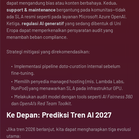
dapat mengandung bias atau konten berbahaya. Kedua,
support & maintenance
bergantung pada komunitas—tidak
ada SLA resmi seperti pada layanan Microsoft Azure OpenAI.
Ketiga,
regulasi AI generatif
yang sedang dibentuk di Uni
Eropa dapat memperkenalkan persyaratan audit yang
menambah beban compliance.
Strategi mitigasi yang direkomendasikan:
Implementasi pipeline
data‑curation
internal sebelum
fine‑tuning.
Memilih penyedia managed hosting (mis. Lambda Labs,
RunPod) yang menawarkan SLA pada infrastruktur GPU.
Melakukan audit model dengan tools seperti
AI Fairness 360
dan
OpenAI’s Red Team Toolkit
.
Ke Depan: Prediksi Tren AI 2027
Jika tren 2026 berlanjut, kita dapat mengharapkan tiga evolusi
utama: