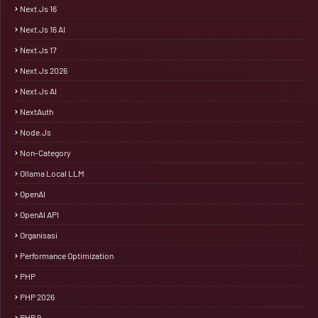
Next.js 16
Next.js 16 AI
Next.js 17
Next.js 2026
Next.js AI
NextAuth
Node.js
Non-Category
Ollama Local LLM
OpenAI
OpenAI API
Organisasi
Performance Optimization
PHP
PHP 2026
PHP 9