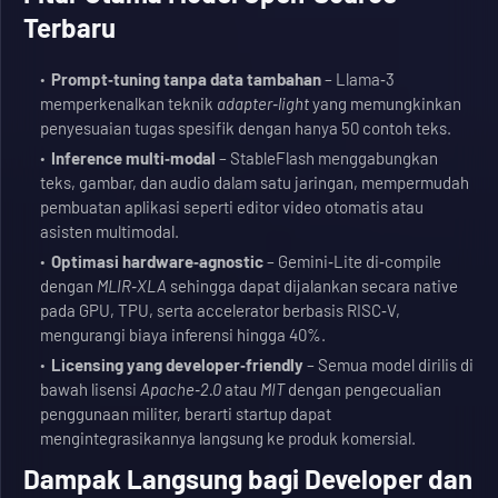
Terbaru
Prompt‑tuning tanpa data tambahan
– Llama‑3
memperkenalkan teknik
adapter‑light
yang memungkinkan
penyesuaian tugas spesifik dengan hanya 50 contoh teks.
Inference multi‑modal
– StableFlash menggabungkan
teks, gambar, dan audio dalam satu jaringan, mempermudah
pembuatan aplikasi seperti editor video otomatis atau
asisten multimodal.
Optimasi hardware‑agnostic
– Gemini‑Lite di‑compile
dengan
MLIR‑XLA
sehingga dapat dijalankan secara native
pada GPU, TPU, serta accelerator berbasis RISC‑V,
mengurangi biaya inferensi hingga 40%.
Licensing yang developer‑friendly
– Semua model dirilis di
bawah lisensi
Apache‑2.0
atau
MIT
dengan pengecualian
penggunaan militer, berarti startup dapat
mengintegrasikannya langsung ke produk komersial.
Dampak Langsung bagi Developer dan