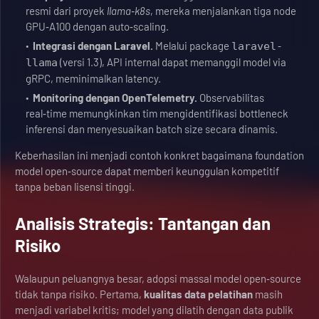
resmi dari proyek
llama‑k8s
, mereka menjalankan tiga node
GPU‑A100 dengan auto‑scaling.
Integrasi dengan Laravel.
Melalui package
laravel-
(versi 1.3), API internal dapat memanggil model via
llama
gRPC, meminimalkan latency.
Monitoring dengan OpenTelemetry.
Observabilitas
real‑time memungkinkan tim mengidentifikasi bottleneck
inferensi dan menyesuaikan batch size secara dinamis.
Keberhasilan ini menjadi contoh konkret bagaimana foundation
model open‑source dapat memberi keunggulan kompetitif
tanpa beban lisensi tinggi.
Analisis Strategis: Tantangan dan
Risiko
Walaupun peluangnya besar, adopsi massal model open‑source
tidak tanpa risiko. Pertama,
kualitas data pelatihan
masih
menjadi variabel kritis; model yang dilatih dengan data publik