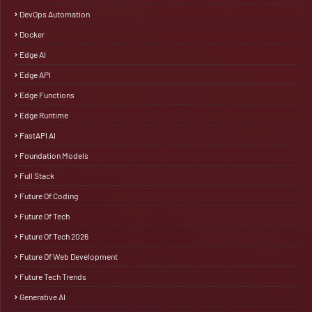
DevOps Automation
Docker
Edge AI
Edge API
Edge Functions
Edge Runtime
FastAPI AI
Foundation Models
Full Stack
Future Of Coding
Future Of Tech
Future Of Tech 2026
Future Of Web Development
Future Tech Trends
Generative AI