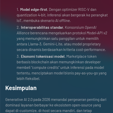
Model
edge‑first
.
Dengan optimizer RISC‑V dan
quantization 4‑bit, inferensi akan bergerak ke perangkat
IoT, membuka skenario AI offline.
Interoperabilitas standar.
Konsorsium
OpenAI
Alliance
berencana mengeluarkan protokol
Model‑API v2
yang memungkinkan satu panggilan untuk memilih
antara Llama‑3, Gemini‑Lite, atau model proprietary
secara dinamis berdasarkan kriteria cost‑performance.
Ekonomi tokenisasi model.
Marketplace token
berbasis blockchain akan memungkinkan developer
membeli “compute credits” untuk inferensi pada model
tertentu, menciptakan model bisnis pay‑as‑you‑go yang
lebih fleksibel.
Kesimpulan
Generative AI 2.0 pada 2026 menandai pergeseran penting dari
dominasi layanan berbayar ke ekosistem open‑source yang
dapat di‑customize, di‑host secara mandiri, dan tetap