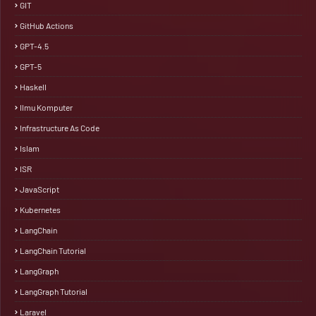
GIT
GitHub Actions
GPT-4.5
GPT-5
Haskell
Ilmu Komputer
Infrastructure As Code
Islam
ISR
JavaScript
Kubernetes
LangChain
LangChain Tutorial
LangGraph
LangGraph Tutorial
Laravel