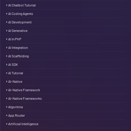
AI Chatbot Tutorial
AI Coding Agents
AI Development
AI Generative
AI In PHP
AI Integration
AI Scaffolding
AI SDK
AI Tutorial
AI-Native
AI-Native Framework
AI-Native Frameworks
Algoritma
App Router
Artificial Intelligence