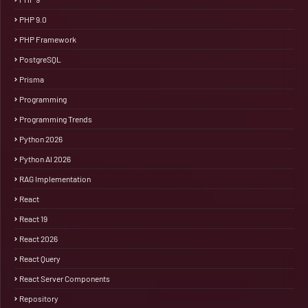
PHP 9.0
PHP Framework
PostgreSQL
Prisma
Programming
Programming Trends
Python 2026
Python AI 2026
RAG Implementation
React
React 19
React 2026
React Query
React Server Components
Repository