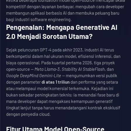
ketika beberapa foundation model open‑source mencapai skala
kompetitif dengan layanan berbayar, mengubah cara developer
membangun aplikasi berbasis AI dan membuka peluang baru
bagi industri software engineering.
Pengenalan: Mengapa Generative AI
2.0 Menjadi Sorotan Utama?
Sejak peluncuran GPT‑4 pada akhir 2023, industri AI terus
berkompetisi dalam hal ukuran model, efisiensi inferensi, dan
biaya operasional. Pada kuartal pertama 2026, tiga proyek
open‑source —
Meta Llama‑3
,
Stability AI StableFlash
, dan
Google DeepMind Gemini‑Lite
— mengumumkan versi publik
dengan parameter
di atas 1 triliun
dan performa yang setara
atau melampaui model komersial terkemuka. Kejadian ini
bukan sekadar peningkatan teknis; ia menandai fase baru di
mana developer dapat mengakses kemampuan generatif
tingkat lanjut tanpa harus menandatangani kontrak eksklusif
dengan penyedia cloud.
Fitur Utama Model Open‑Source