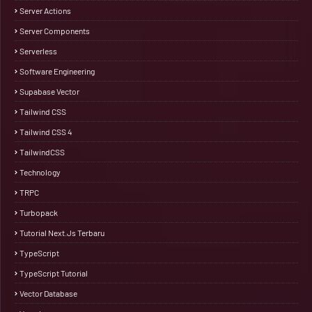
Server Actions
Server Components
Serverless
Software Engineering
Supabase Vector
Tailwind CSS
Tailwind CSS 4
TailwindCSS
Technology
TRPC
Turbopack
Tutorial Next.js Terbaru
TypeScript
TypeScript Tutorial
Vector Database