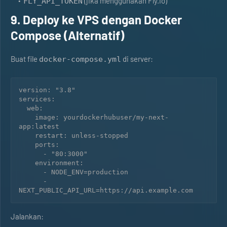
(jika menggunakan Fly.io)
FLY_API_TOKEN
9. Deploy ke VPS dengan Docker
Compose (Alternatif)
Buat file
di server:
docker-compose.yml
version: "3.8"

services:

  web:

    image: yourdockerhubuser/my-next-
app:latest

    restart: unless-stopped

    ports:

      - "80:3000"

    environment:

      - NODE_ENV=production

      - 
Jalankan: