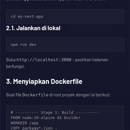
cd my-next-app
2.1. Jalankan di lokal
npm run dev
Buka
– pastikan halaman
http://localhost:3000
berfungsi.
3. Menyiapkan Dockerfile
Buat file
di root proyek dengan isi berikut:
Dockerfile
# ---------- Stage 1: Build ----------

FROM node:20-alpine AS builder

WORKDIR /app

COPY package*.json .
