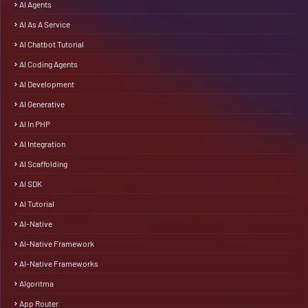
AI Agents
AI As A Service
AI Chatbot Tutorial
AI Coding Agents
AI Development
AI Generative
AI In PHP
AI Integration
AI Scaffolding
AI SDK
AI Tutorial
AI-Native
AI-Native Framework
AI-Native Frameworks
Algoritma
App Router