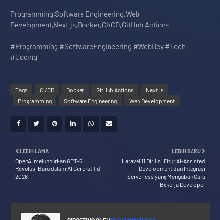
Programming,Software Engineering,Web
Development,Next.js,Docker,CI/CD,GitHub Actions
#Programming #SoftwareEngineering #WebDev #Tech
#Coding
Tags
CI/CD
Docker
GitHub Actions
Next.js
Programming
Software Engineering
Web Development
LEBIH LAMA
LEBIH BARU
OpenAI meluncurkan GPT-5:
Laravel 11 Dirilis: Fitur AI‑Assisted
Revolusi Baru dalam AI Generatif di
Development dan Integrasi
2026
Serverless yang Mengubah Cara
Bekerja Developer