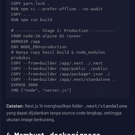
COPY yarn.lock .

RUN npm ci --prefer-offline --no-audit

COPY . .

RUN npm run build

# ---------- Stage 2: Production ----------

FROM node:20-alpine AS runner

WORKDIR /app

ENV NODE_ENV=production

# Hanya copy hasil build & node_modules 
produksi

COPY --from=builder /app/.next ./.next

COPY --from=builder /app/public ./public

COPY --from=builder /app/package*.json ./

COPY --from=builder /app/.next/standalone .

EXPOSE 3000

Catatan:
Next.js 14 menghasilkan folder
.next/standalone
yang dapat dijalankan tanpa source code lengkap, sehingga
ukuran image berkurang.
4. Membuat