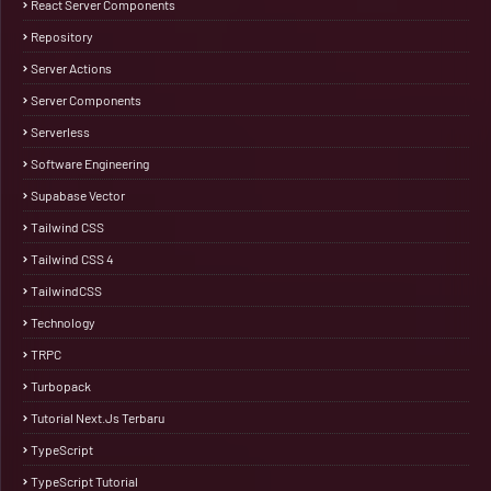
React Server Components
Repository
Server Actions
Server Components
Serverless
Software Engineering
Supabase Vector
Tailwind CSS
Tailwind CSS 4
TailwindCSS
Technology
TRPC
Turbopack
Tutorial Next.js Terbaru
TypeScript
TypeScript Tutorial