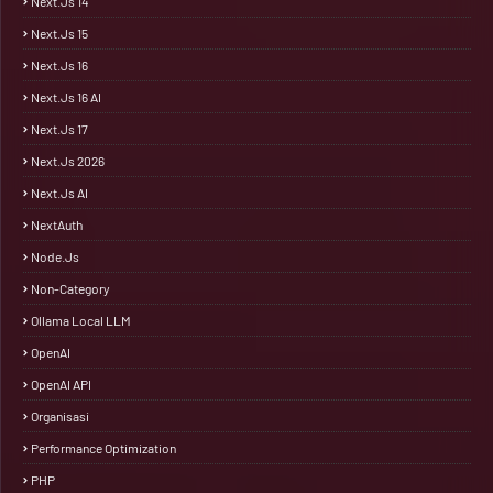
Next.js 14
Next.js 15
Next.js 16
Next.js 16 AI
Next.js 17
Next.js 2026
Next.js AI
NextAuth
Node.js
Non-Category
Ollama Local LLM
OpenAI
OpenAI API
Organisasi
Performance Optimization
PHP