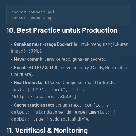
docker compose pull

docker compose up -d
10. Best Practice untuk Production
Gunakan multi‑stage Dockerfile
untuk mengurangi ukuran
image (< 30 MB).
Never commit
ke repo; gunakan secrets.
.env
Enable HTTP/2 & TLS
di reverse proxy (Caddy, Nginx, atau
Cloudflare).
Health checks
di Docker Compose:
healthcheck:
test: ["CMD", "curl", "-f",
.
"http://localhost:3000"]
Cache static assets
dengan
–
next.config.js
dan
output: 'standalone'
experimental: {
sudah default di v14.
appDir: true }
11. Verifikasi & Monitoring