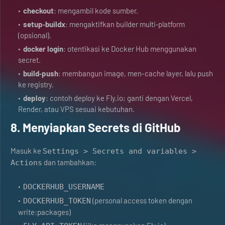
checkout
: mengambil kode sumber.
setup‑buildx
: mengaktifkan builder multi‑platform
(opsional).
docker login
: otentikasi ke Docker Hub menggunakan
secret.
build‑push
: membangun image, men-cache layer, lalu push
ke registry.
deploy
: contoh deploy ke Fly.io; ganti dengan Vercel,
Render, atau VPS sesuai kebutuhan.
8. Menyiapkan Secrets di GitHub
Masuk ke
Settings > Secrets and variables >
dan tambahkan:
Actions
DOCKERHUB_USERNAME
(personal access token dengan
DOCKERHUB_TOKEN
write:packages)