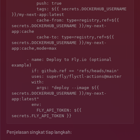
          push: true

          tags: ${{ secrets.DOCKERHUB_USERNAME 
}}/my-next-app:latest

          cache-from: type=registry,ref=${{ 
secrets.DOCKERHUB_USERNAME }}/my-next-
app:cache

          cache-to: type=registry,ref=${{ 
secrets.DOCKERHUB_USERNAME }}/my-next-
app:cache,mode=max

      - name: Deploy to Fly.io (optional 
example)

        if: github.ref == 'refs/heads/main'

        uses: superfly/flyctl-actions@master

        with:

          args: "deploy --image ${{ 
secrets.DOCKERHUB_USERNAME }}/my-next-
app:latest"

        env:

          FLY_API_TOKEN: ${{ 
Penjelasan singkat tiap langkah: