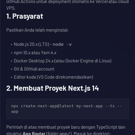
GitHub Actions untuk deployment otomatis ke Vercel atau cloud
VPS.
1. Prasyarat
Pastikan Anda telah menginstal:
Node.js 20.x (LTS) –
node -v
npm 10.x atau Yarn 4.x
Docker Desktop 24.x (atau Docker Engine di Linux)
Git & GitHub account
Editor kode (VS Code direkomendasikan)
2. Membuat Proyek Next.js 14
npx create-next-app@latest my-next-app --ts --
app
Perintah di atas membuat proyek baru dengan TypeScript dan
struktur
App Router
(folder
). Masuk ke direktori:
app/