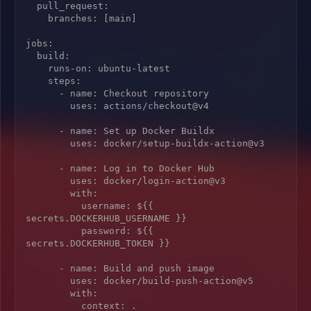
  pull_request:

    branches: [main]

jobs:

  build:

    runs-on: ubuntu-latest

    steps:

      - name: Checkout repository

        uses: actions/checkout@v4

      - name: Set up Docker Buildx

        uses: docker/setup-buildx-action@v3

      - name: Log in to Docker Hub

        uses: docker/login-action@v3

        with:

          username: ${{ 
secrets.DOCKERHUB_USERNAME }}

          password: ${{ 
secrets.DOCKERHUB_TOKEN }}

      - name: Build and push image

        uses: docker/build-push-action@v5

        with:

          context: .
