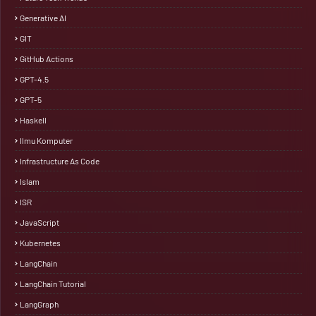
Generative AI
GIT
GitHub Actions
GPT-4.5
GPT-5
Haskell
Ilmu Komputer
Infrastructure As Code
Islam
ISR
JavaScript
Kubernetes
LangChain
LangChain Tutorial
LangGraph