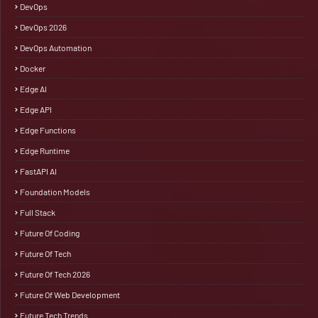
DevOps
DevOps 2026
DevOps Automation
Docker
Edge AI
Edge API
Edge Functions
Edge Runtime
FastAPI AI
Foundation Models
Full Stack
Future Of Coding
Future Of Tech
Future Of Tech 2026
Future Of Web Development
Future Tech Trends