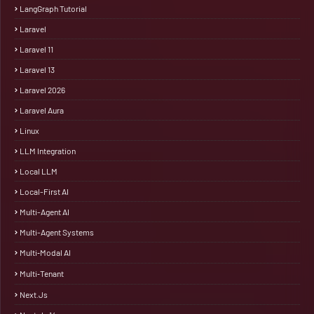
LangGraph Tutorial
Laravel
Laravel 11
Laravel 13
Laravel 2026
Laravel Aura
Linux
LLM Integration
Local LLM
Local-First AI
Multi-Agent AI
Multi-Agent Systems
Multi‑Modal AI
Multi‑Tenant
Next.js