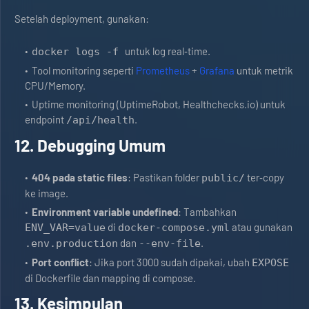
Setelah deployment, gunakan:
untuk log real‑time.
docker logs -f
Tool monitoring seperti
Prometheus
+
Grafana
untuk metrik
CPU/Memory.
Uptime monitoring (UptimeRobot, Healthchecks.io) untuk
endpoint
.
/api/health
12. Debugging Umum
404 pada static files
: Pastikan folder
ter‑copy
public/
ke image.
Environment variable undefined
: Tambahkan
di
atau gunakan
ENV_VAR=value
docker-compose.yml
dan
.
.env.production
--env-file
Port conflict
: Jika port 3000 sudah dipakai, ubah
EXPOSE
di Dockerfile dan mapping di compose.
13. Kesimpulan