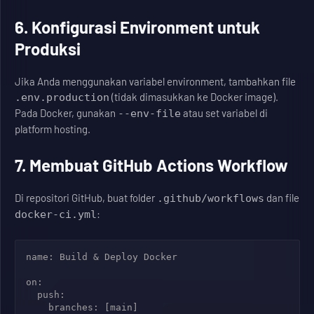
6. Konfigurasi Environment untuk
Produksi
Jika Anda menggunakan variabel environment, tambahkan file
(tidak dimasukkan ke Docker image).
.env.production
Pada Docker, gunakan
atau set variabel di
--env-file
platform hosting.
7. Membuat GitHub Actions Workflow
Di repositori GitHub, buat folder
dan file
.github/workflows
:
docker-ci.yml
name: Build & Deploy Docker

on:

  push:

    branches: [main]
