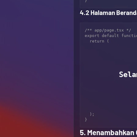
4.2 Halaman Berand
/** app/page.tsx */

export default functio
  return (

        Selamat Datang di Next.js 14!

  );

5. Menambahkan O