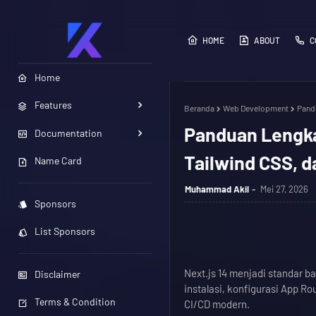
HOME
ABOUT
C
Home
Features
Beranda
Web Development
Pandu
Panduan Lengka
Documentation
Tailwind CSS, d
Name Card
Muhammad Akil
Mei 27, 2026
Sponsors
List Sponsors
Next.js 14 menjadi standar 
Disclaimer
instalasi, konfigurasi App Ro
Terms & Condition
CI/CD modern.