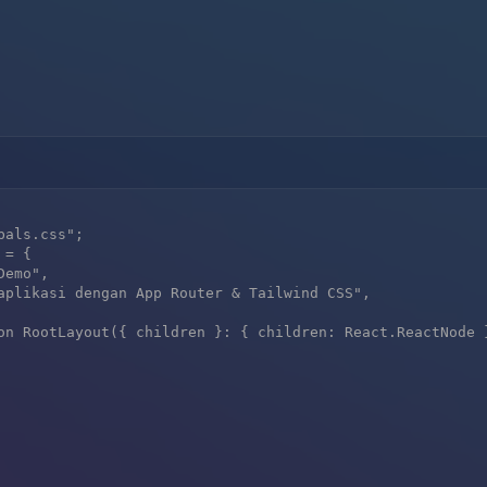
als.css";

= {

on RootLayout({ children }: { children: React.ReactNode }