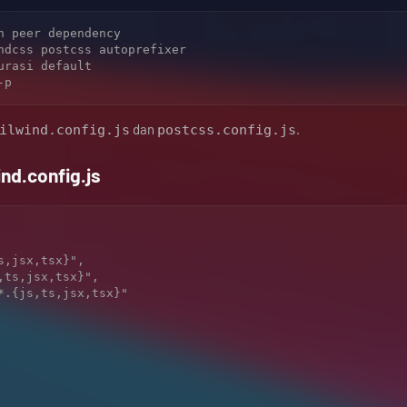
n peer dependency

ndcss postcss autoprefixer

rasi default

dan
.
ilwind.config.js
postcss.config.js
ind.config.js