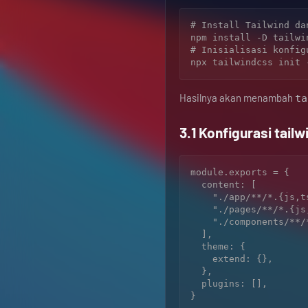
# Install Tailwind da
npm install -D tailwi
# Inisialisasi konfigu
Hasilnya akan menambah
ta
3.1 Konfigurasi tailw
module.exports = {

  content: [

    "./app/**/*.{js,ts,jsx,tsx}",

    "./pages/**/*.{js,ts,jsx,tsx}",

    "./components/**/*.{js,ts,jsx,tsx}"

  ],

  theme: {

    extend: {},

  },

  plugins: [],
