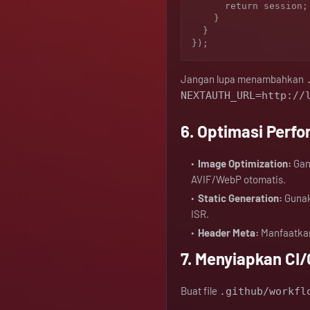
      return session;

    }

  }

Jangan lupa menambahkan
NEXTAUTH_URL=http://
6. Optimasi Perf
Image Optimization:
Gan
AVIF/WebP otomatis.
Static Generation:
Guna
ISR.
Header Meta:
Manfaatk
7. Menyiapkan CI
Buat file
.github/workfl