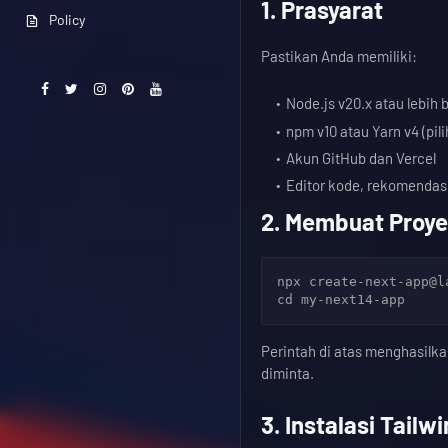
1. Prasyarat
Policy
Pastikan Anda memiliki:
Node.js v20.x atau lebih b
npm v10 atau Yarn v4 (pili
Akun GitHub dan Vercel
Editor kode, rekomendas
2. Membuat Proyek
npx create-next-app@l
Perintah di atas menghasilka
diminta.
3. Instalasi Tailw