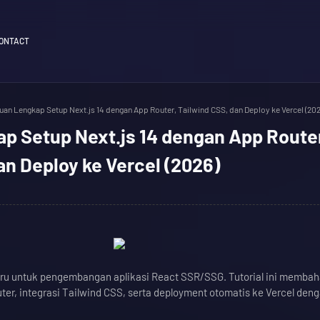
ONTACT
an Lengkap Setup Next.js 14 dengan App Router, Tailwind CSS, dan Deploy ke Vercel (202
p Setup Next.js 14 dengan App Route
an Deploy ke Vercel (2026)
baru untuk pengembangan aplikasi React SSR/SSG. Tutorial ini memba
uter, integrasi Tailwind CSS, serta deployment otomatis ke Vercel deng