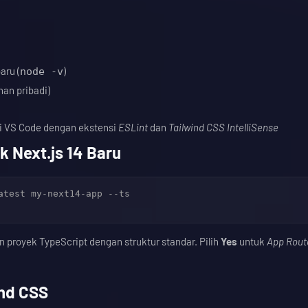
aru (
)
node -v
han pribadi)
i VS Code dengan ekstensi
ESLint
dan
Tailwind CSS IntelliSense
 Next.js 14 Baru
atest my-next14-app --ts

n proyek TypeScript dengan struktur standar. Pilih
Yes
untuk
App Rout
ind CSS