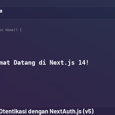
a
n Home() {

tentikasi dengan NextAuth.js (v5)