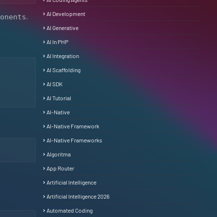
AI Development
.
onents
AI Generative
AI In PHP
AI Integration
AI Scaffolding
AI SDK
AI Tutorial
AI-Native
AI-Native Framework
AI-Native Frameworks
Algoritma
App Router
Artificial Intelligence
Artificial Intelligence 2026
Automated Coding