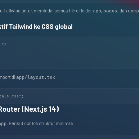
 Tailwind untuk memindai semua file di folder
,
, dan
app
pages
comp
tif Tailwind ke CSS global
*/

mport di
:
app/layout.tsx
outer (Next.js 14)
. Berikut contoh struktur minimal:
app