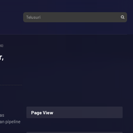
6)
r,
Page View
has
an pipeline