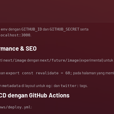
dengan
dan
serta
.env
GITHUB_ID
GITHUB_SECRET
.
localhost:3000
ormance & SEO
ti
dengan
(experimental) untuk
next/image
next/future/image
kan
pada halaman yang mem
export const revalidate = 60;
an
di layout untuk
dan
tags.
metadata
og:
twitter:
/CD dengan GitHub Actions
:
ows/deploy.yml