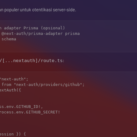
n populer untuk otentikasi server‑side.
n adapter Prisma (opsional)

 @next-auth/prisma-adapter prisma

schema

:
/[...nextauth]/route.ts
next-auth";

 from "next-auth/providers/github";

xtAuth({
