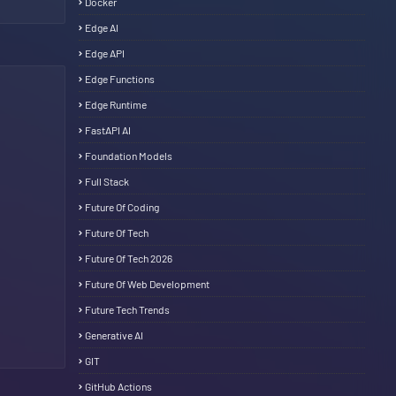
Docker
Edge AI
Edge API
Edge Functions
Edge Runtime
FastAPI AI
Foundation Models
Full Stack
Future Of Coding
Future Of Tech
Future Of Tech 2026
Future Of Web Development
Future Tech Trends
Generative AI
GIT
GitHub Actions