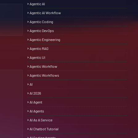
Agentic AI
Agentic AI Workflow
Agentic Coding
Agentic DevOps
Agentic Engineering
Agentic RAG
Agentic UI
Agentic Workflow
Agentic Workflows
AI
AI 2026
AI Agent
AI Agents
AI As A Service
AI Chatbot Tutorial
AI Coding Agents