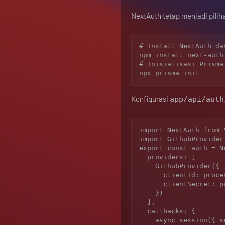
NextAuth tetap menjadi piliha
# Install NextAuth da
npm install next-auth
# Inisialisasi Prisma 
Konfigurasi
app/api/auth
import NextAuth from "
import GithubProvider
export const auth = Ne
  providers: [

    GithubProvider({

      clientId: process.env.GITHUB_ID!,

      clientSecret: process.env.GITHUB_SECRET!

    })

  ],

  callbacks: {

    async session({ session }) {
