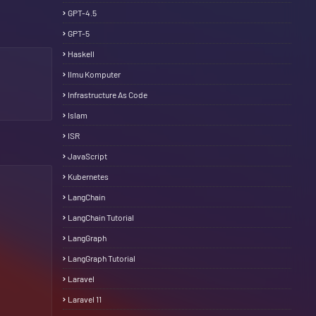
GPT-4.5
GPT-5
Haskell
Ilmu Komputer
Infrastructure As Code
Islam
ISR
JavaScript
Kubernetes
LangChain
LangChain Tutorial
LangGraph
LangGraph Tutorial
Laravel
Laravel 11