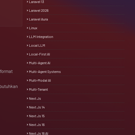
Laravel 13
Laravel 2026
Laravel Aura
Linux
LLM Integration
Local LLM
Local-First AI
Multi-Agent AI
 format
Multi-Agent Systems
Multi‑Modal AI
butuhkan
Multi‑Tenant
Next.js
Next.js 14
Next.js 15
Next.js 16
Next.js 16 AI