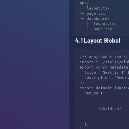
app/

├─ layout.tsx

├─ page.tsx

├─ dashboard/

│  ├─ layout.tsx

4.1 Layout Global
/** app/layout.tsx */

import "../styles/glob
export const metadata 
  title: "Next.js 14 Demo",

  description: "Demo aplikasi dengan App Router & Tailwind CSS",

};

export default functi
  return (

        {children}

  );
