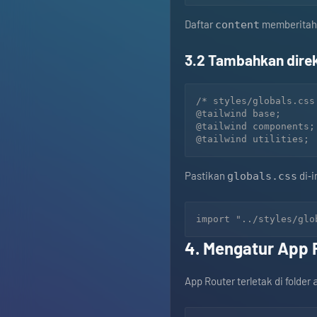
Daftar
memberitahu
content
3.2 Tambahkan direk
/* styles/globals.css 
@tailwind base;

@tailwind components;

Pastikan
di‑i
globals.css
4. Mengatur App R
App Router terletak di folder